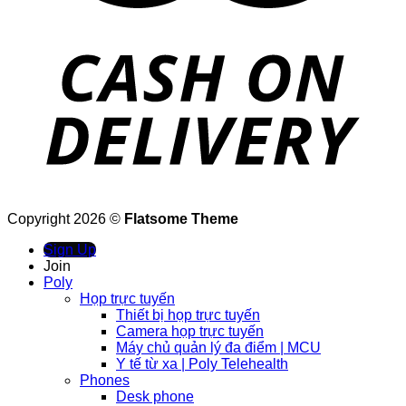
Copyright 2026 ©
Flatsome Theme
Sign Up
Join
Poly
Họp trực tuyến
Thiết bị họp trực tuyến
Camera họp trực tuyến
Máy chủ quản lý đa điểm | MCU
Y tế từ xa | Poly Telehealth
Phones
Desk phone