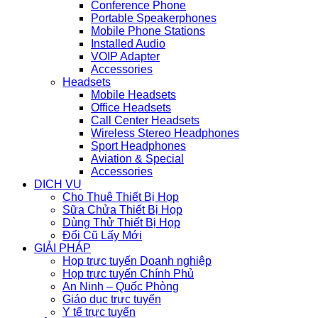
Conference Phone
Portable Speakerphones
Mobile Phone Stations
Installed Audio
VOIP Adapter
Accessories
Headsets
Mobile Headsets
Office Headsets
Call Center Headsets
Wireless Stereo Headphones
Sport Headphones
Aviation & Special
Accessories
DỊCH VỤ
Cho Thuê Thiết Bị Họp
Sữa Chửa Thiết Bị Họp
Dùng Thử Thiết Bị Họp
Đổi Cũ Lấy Mới
GIẢI PHÁP
Họp trực tuyến Doanh nghiệp
Họp trực tuyến Chính Phủ
An Ninh – Quốc Phòng
Giáo dục trực tuyến
Y tế trực tuyến