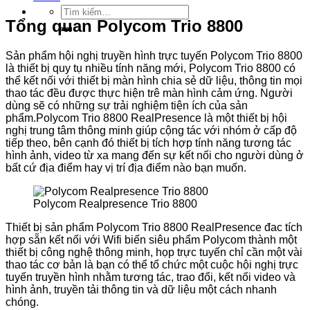
Tìm
Tổng quan Polycom Trio 8800
kiếm:
Sản phẩm hội nghị truyền hình trực tuyến Polycom Trio 8800
là thiết bị quy tụ nhiều tính năng mới, Polycom Trio 8800 có
thể kết nối với thiết bị màn hình chia sẻ dữ liệu, thông tin mọi
thao tác đều được thực hiện trê màn hình cảm ứng. Người
dùng sẽ có những sự trải nghiệm tiện ích của sản
phẩm.Polycom Trio 8800 RealPresence là một thiết bị hội
nghị trung tâm thông minh giúp cộng tác với nhóm ở cấp độ
tiếp theo, bên cạnh đó thiết bị tích hợp tính năng tương tác
hình ảnh, video từ xa mang đến sự kết nối cho người dùng ở
bất cứ địa điểm hay vị trí địa điểm nào bạn muốn.
Polycom Realpresence Trio 8800
Thiết bị sản phẩm Polycom Trio 8800 RealPresence đac tích
hợp sẵn kết nối với Wifi biến siêu phẩm Polycom thành một
thiết bị công nghệ thông minh, họp trực tuyến chỉ cần một vài
thao tác cơ bản là bạn có thể tổ chức một cuộc hội nghị trực
tuyến truyền hình nhằm tương tác, trao đổi, kết nối video và
hình ảnh, truyền tải thông tin và dữ liệu một cách nhanh
chóng.