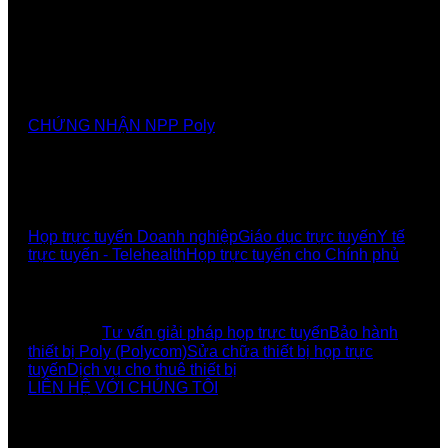
Nhà cung cấp chính thức các giải pháp, sảnthương
hiệu Poly tại Việt Nam và Myanmar
CHỨNG NHẬN NPP Poly
GIẢI PHÁP
Họp trực tuyến Doanh nghiệp
Giáo dục trực tuyến
Y tế
trực tuyến - Telehealth
Họp trực tuyến cho Chính phủ
UCBI Social:
DỊCH VỤ
Tư vấn giải pháp họp trực tuyến
Bảo hành
thiết bị Poly (Polycom)
Sửa chữa thiết bị họp trực
tuyến
Dịch vụ cho thuê thiết bị
LIÊN HỆ VỚI CHÚNG TÔI