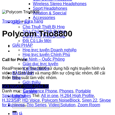
Wireless Stereo Headphones
Sport Headphones
Aviation & Special
Accessories
Trang chủ
»
Cửa hàng
DỊCH VỤ
Cho Thuê Thiết Bị Họp
Polycom Trio8800
Sữa Chửa Thiết Bị Họp
Dùng Thử Thiết Bị Họp
Đổi Cũ Lấy Mới
GIẢI PHÁP
Họp trực tuyến Doanh nghiệp
Họp trực tuyến Chính Phủ
An Ninh – Quốc Phòng
Call for Price
Giáo dục trực tuyến
RealPresence Trio 8800 sử dụng hội nghị truyền hình và
Y tế trực tuyến
video từ hình ảnh và mang đến sự cộng tác nhóm, để cải
BẢO HÀNH
thiện hiệu suất làm việc nhóm.
Blog
Giới thiệu
GỌI NGAY: 0986.2244.70
Tin tức
Danh mục:
Conference Phone
,
Phones
,
Portable
Sự kiện
Speakerphones
Thẻ:
All in one
,
H.264 High Profile
,
Liên hệ
H.323/SIP
,
HD Voice
,
Polycom NoiseBlock
,
Siren 22
,
Skype
Tìm
for Business
,
Trio Series
,
Video Solution
,
Zoom Room
kiếm:
Mô tả