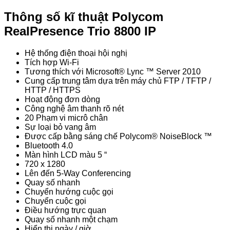
Thông số kĩ thuật Polycom
RealPresence Trio 8800 IP
Hệ thống điện thoại hội nghị
Tích hợp Wi-Fi
Tương thích với Microsoft® Lync ™ Server 2010
Cung cấp trung tâm dựa trên máy chủ FTP / TFTP /
HTTP / HTTPS
Hoạt động đơn dòng
Công nghệ âm thanh rõ nét
20 Phạm vi micrô chân
Sự loại bỏ vang âm
Được cấp bằng sáng chế Polycom® NoiseBlock ™
Bluetooth 4.0
Màn hình LCD màu 5 “
720 x 1280
Lên đến 5-Way Conferencing
Quay số nhanh
Chuyển hướng cuộc gọi
Chuyển cuộc gọi
Điều hướng trực quan
Quay số nhanh một chạm
Hiển thị ngày / giờ