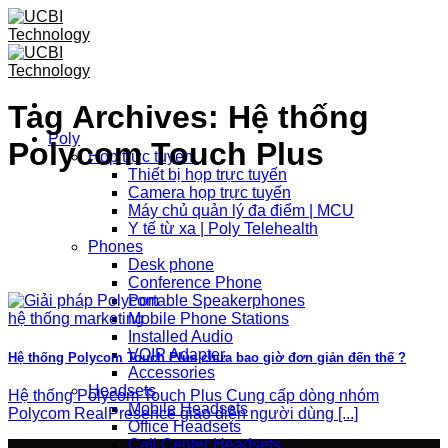
Skip
to
content
Tag Archives:
Hệ thống
Poly
Polycom Touch Plus
Họp trực tuyến
Thiết bị họp trực tuyến
Camera họp trực tuyến
Máy chủ quản lý đa điểm | MCU
Y tế từ xa | Poly Telehealth
Phones
Desk phone
Conference Phone
Portable Speakerphones
Mobile Phone Stations
Installed Audio
VOIP Adapter
Hệ thống Polycom Touch Plus chưa bao giờ đơn giản đến thế ?
Accessories
Headsets
Hệ thống Polycom Touch Plus Cung cấp dòng nhóm
Mobile Headsets
Polycom RealPresence giao diện người dùng [...]
Office Headsets
Call Center Headsets
27