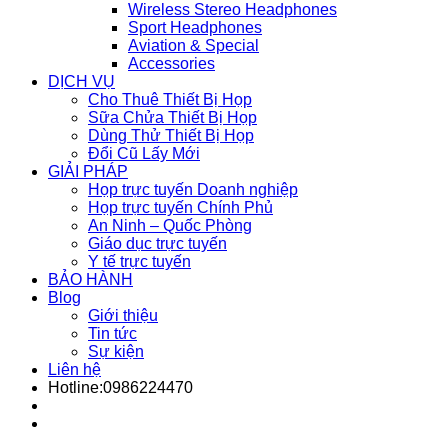
Wireless Stereo Headphones
Sport Headphones
Aviation & Special
Accessories
DỊCH VỤ
Cho Thuê Thiết Bị Họp
Sữa Chửa Thiết Bị Họp
Dùng Thử Thiết Bị Họp
Đổi Cũ Lấy Mới
GIẢI PHÁP
Họp trực tuyến Doanh nghiệp
Họp trực tuyến Chính Phủ
An Ninh – Quốc Phòng
Giáo dục trực tuyến
Y tế trực tuyến
BẢO HÀNH
Blog
Giới thiệu
Tin tức
Sự kiện
Liên hệ
Hotline:0986224470