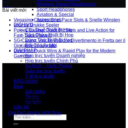
Wireless Stereo Headphones
Th12
Sport Headphones
Bài viết mới
Aviation & Special
Accessories
Vegasino Casino: Snel‑Pace Slots & Snelle Winsten
DỊCH VỤ
voor de Drukke Speler
Cho Thuê Thiết Bị Họp
Pokiez Casino: Quick‑Hit Slots and Live Action for
Sữa Chửa Thiết Bị Họp
Fast‑Track Players
Dùng Thử Thiết Bị Họp
SG Casino: Vincite Veloci e Divertimento in Fretta per il
Đổi Cũ Lấy Mới
Giocatore Impegnato
GIẢI PHÁP
DeeSpin: Quick Wins & Rapid Play for the Modern
Họp trực tuyến Doanh nghiệp
Gambler
Họp trực tuyến Chính Phủ
An Ninh – Quốc Phòng
Giáo dục trực tuyến
Y tế trực tuyến
BẢO HÀNH
Blog
Giới thiệu
Tin tức
Nhà cung cấp chính thức các giải pháp, sảnthương
Sự kiện
hiệu Poly tại Việt Nam và Myanmar
Liên hệ
CHỨNG NHẬN NPP Poly
Tìm
kiếm: