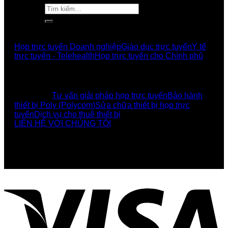
Tìm
kiếm:
GIẢI PHÁP
Họp trực tuyến Doanh nghiệp
Giáo dục trực tuyến
Y tế
trực tuyến - Telehealth
Họp trực tuyến cho Chính phủ
UCBI Social:
DỊCH VỤ
Tư vấn giải pháp họp trực tuyến
Bảo hành
thiết bị Poly (Polycom)
Sửa chữa thiết bị họp trực
tuyến
Dịch vụ cho thuê thiết bị
LIÊN HỆ VỚI CHÚNG TÔI