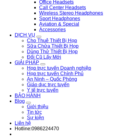
Office Headsets
Call Center Headsets
Wireless Stereo Headphones
Sport Headphones
Aviation & Special
Accessories
DỊCH VỤ
Cho Thuê Thiết Bị Họp
Sữa Chửa Thiết Bị Họp
Dùng Thử Thiết Bị Họp
Đổi Cũ Lấy Mới
GIẢI PHÁP
Họp trực tuyến Doanh nghiệp
Họp trực tuyến Chính Phủ
An Ninh – Quốc Phòng
Giáo dục trực tuyến
Y tế trực tuyến
BẢO HÀNH
Blog
Giới thiệu
Tin tức
Sự kiện
Liên hệ
Hotline:0986224470