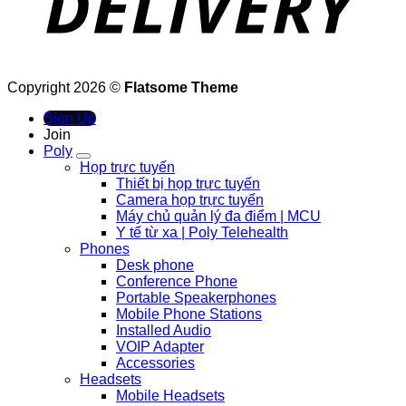
Copyright 2026 ©
Flatsome Theme
Sign Up
Join
Poly
Họp trực tuyến
Thiết bị họp trực tuyến
Camera họp trực tuyến
Máy chủ quản lý đa điểm | MCU
Y tế từ xa | Poly Telehealth
Phones
Desk phone
Conference Phone
Portable Speakerphones
Mobile Phone Stations
Installed Audio
VOIP Adapter
Accessories
Headsets
Mobile Headsets