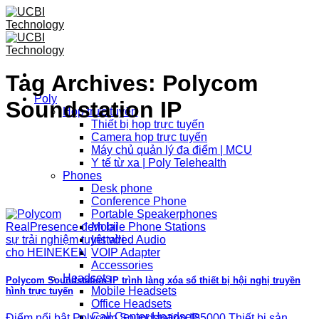
Skip
to
content
Tag Archives:
Polycom
Poly
Soundstation IP
Họp trực tuyến
Thiết bị họp trực tuyến
Camera họp trực tuyến
Máy chủ quản lý đa điểm | MCU
Y tế từ xa | Poly Telehealth
Phones
Desk phone
Conference Phone
Portable Speakerphones
Mobile Phone Stations
Installed Audio
VOIP Adapter
Accessories
Headsets
Polycom Soundstation IP trình làng xóa sổ thiết bị hội nghị truyền
Mobile Headsets
hình trực tuyến
Office Headsets
Call Center Headsets
Điểm nổi bật Polycom Soundstation IP5000 Thiết bị sản