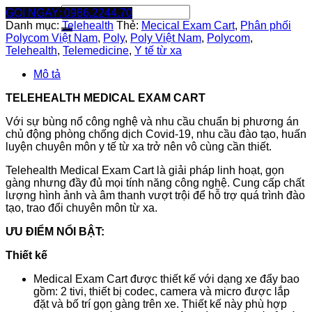
Tìm
GỌI NGAY: 0986.2244.70
kiếm:
Danh mục:
Telehealth
Thẻ:
Mecical Exam Cart
,
Phân phối
Polycom Việt Nam
,
Poly
,
Poly Việt Nam
,
Polycom
,
Telehealth
,
Telemedicine
,
Y tế từ xa
Mô tả
TELEHEALTH MEDICAL EXAM CART
Với sự bùng nổ công nghệ và nhu cầu chuẩn bị phương án
chủ động phòng chống dịch Covid-19, nhu cầu đào tạo, huấn
luyện chuyên môn y tế từ xa trở nên vô cùng cần thiết.
Telehealth Medical Exam Cart là giải pháp linh hoạt, gọn
gàng nhưng đầy đủ mọi tính năng công nghệ. Cung cấp chất
lượng hình ảnh và âm thanh vượt trội để hỗ trợ quá trình đào
tạo, trao đổi chuyên môn từ xa.
ƯU ĐIỂM NỔI BẬT:
Thiết kế
Medical Exam Cart được thiết kế với dạng xe đẩy bao
gồm: 2 tivi, thiết bị codec, camera và micro được lắp
đặt và bố trí gọn gàng trên xe. Thiết kế này phù hợp