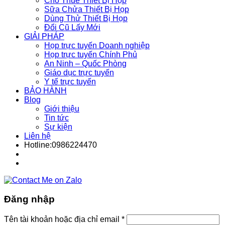
Cho Thuê Thiết Bị Họp
Sữa Chửa Thiết Bị Họp
Dùng Thử Thiết Bị Họp
Đổi Cũ Lấy Mới
GIẢI PHÁP
Họp trực tuyến Doanh nghiệp
Họp trực tuyến Chính Phủ
An Ninh – Quốc Phòng
Giáo dục trực tuyến
Y tế trực tuyến
BẢO HÀNH
Blog
Giới thiệu
Tin tức
Sự kiện
Liên hệ
Hotline:0986224470
Đăng nhập
Tên tài khoản hoặc địa chỉ email
*