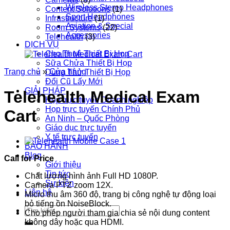
Wireless Stereo Headphones
Content Solutions
(1)
Sport Headphones
Infrastructure
(1)
Aviation & Special
Room Systems
(22)
Accessories
Telehealth
(3)
DỊCH VỤ
Cho Thuê Thiết Bị Họp
Sữa Chửa Thiết Bị Họp
Trang chủ
»
Cửa hàng
Dùng Thử Thiết Bị Họp
Đổi Cũ Lấy Mới
GIẢI PHÁP
Telehealth Medical Exam
Họp trực tuyến Doanh nghiệp
Họp trực tuyến Chính Phủ
Cart
An Ninh – Quốc Phòng
Giáo dục trực tuyến
Y tế trực tuyến
BẢO HÀNH
Blog
Call for Price
Giới thiệu
Tin tức
Chất lượng hình ảnh Full HD 1080P.
Sự kiện
Camera PTZ zoom 12X.
Liên hệ
Micro thu âm 360 độ, trang bị công nghệ tự động loại
bỏ tiếng ồn NoiseBlock.
Tìm
Cho phép người tham gia chia sẻ nội dung content
kiếm:
không dây hoặc qua HDMI.