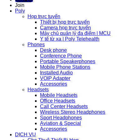
Join
Poly
Họp trực tuyến
Thiết bị họp trực tuyến
Camera họp trực tuyến
Máy chủ quản lý đa điểm | MCU
Y tế từ xa | Poly Telehealth
Phones
Desk phone
Conference Phone
Portable Speakerphones
Mobile Phone Stations
Installed Audio
VOIP Adapter
Accessories
Headsets
Mobile Headsets
Office Headsets
Call Center Headsets
Wireless Stereo Headphones
Sport Headphones
Aviation & Special
Accessories
DỊCH VỤ