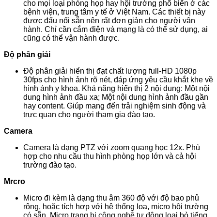
cho mọi loại phòng họp hay hội trường phổ biến ở các
bệnh viện, trung tâm y tế ở Việt Nam. Các thiết bị này
được đấu nối sẵn nên rất đơn giản cho người vận
hành. Chỉ cần cắm điện và mạng là có thể sử dụng, ai
cũng có thể vận hành được.
Độ phân giải
Độ phân giải hiển thị đạt chất lượng full-HD 1080p
30fps cho hình ảnh rõ nét, đáp ứng yêu cầu khắt khe về
hình ảnh y khoa. Khả năng hiển thị 2 nội dung: Một nội
dung hình ảnh đầu xa; Một nội dung hình ảnh đầu gần
hay content. Giúp mang đến trải nghiệm sinh động và
trực quan cho người tham gia đào tạo.
Camera
Camera là dạng PTZ với zoom quang học 12x. Phù
hợp cho nhu cầu thu hình phòng họp lớn và cả hội
trường đào tạo.
Mrcro
Micro đi kèm là dạng thu âm 360 độ với độ bao phủ
rộng, hoặc tích hợp với hệ thống loa, micro hội trường
có sẵn. Micro trang bị công nghệ tự động loại bỏ tiếng