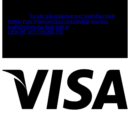
DỊCH VỤ
Tư vấn giải pháp họp trực tuyến
Bảo hành
thiết bị Poly (Polycom)
Sửa chữa thiết bị họp trực
tuyến
Dịch vụ cho thuê thiết bị
LIÊN HỆ VỚI CHÚNG TÔI