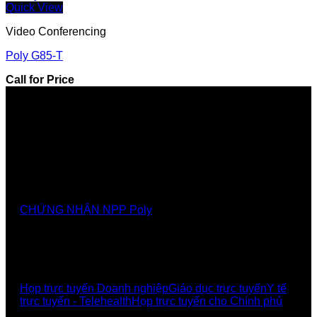
Quick View
Video Conferencing
Poly G85-T
Call for Price
Nhà cung cấp chính thức các giải pháp, sảnthương
hiệu Poly tại Việt Nam và Myanmar
CHỨNG NHẬN NPP Poly
GIẢI PHÁP
Họp trực tuyến Doanh nghiệp
Giáo dục trực tuyến
Y tế
trực tuyến - Telehealth
Họp trực tuyến cho Chính phủ
UCBI Social: