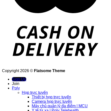
Copyright 2026 ©
Flatsome Theme
Sign Up
Join
Poly
Họp trực tuyến
Thiết bị họp trực tuyến
Camera họp trực tuyến
Máy chủ quản lý đa điểm | MCU
Y tế từ xa | Poly Telehealth