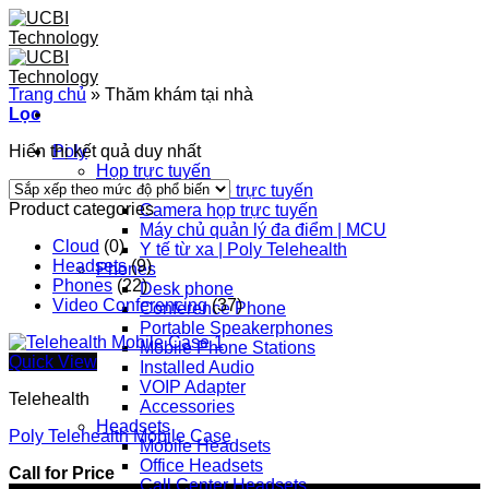
Skip
to
content
Trang chủ
»
Thăm khám tại nhà
Lọc
Hiển thị kết quả duy nhất
Poly
Họp trực tuyến
Thiết bị họp trực tuyến
Product categories
Camera họp trực tuyến
Máy chủ quản lý đa điểm | MCU
Cloud
(0)
Y tế từ xa | Poly Telehealth
Headsets
(9)
Phones
Phones
(22)
Desk phone
Video Conferencing
(37)
Conference Phone
Portable Speakerphones
Mobile Phone Stations
Quick View
Installed Audio
VOIP Adapter
Telehealth
Accessories
Headsets
Poly Telehealth Mobile Case
Mobile Headsets
Office Headsets
Call for Price
Call Center Headsets