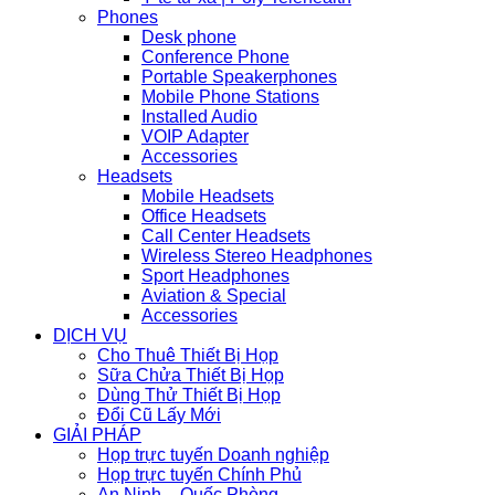
Phones
Desk phone
Conference Phone
Portable Speakerphones
Mobile Phone Stations
Installed Audio
VOIP Adapter
Accessories
Headsets
Mobile Headsets
Office Headsets
Call Center Headsets
Wireless Stereo Headphones
Sport Headphones
Aviation & Special
Accessories
DỊCH VỤ
Cho Thuê Thiết Bị Họp
Sữa Chửa Thiết Bị Họp
Dùng Thử Thiết Bị Họp
Đổi Cũ Lấy Mới
GIẢI PHÁP
Họp trực tuyến Doanh nghiệp
Họp trực tuyến Chính Phủ
An Ninh – Quốc Phòng