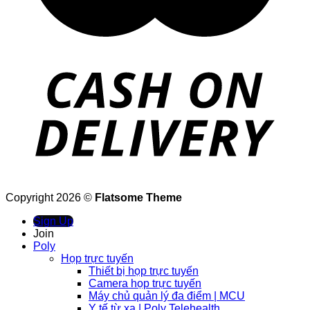
Copyright 2026 ©
Flatsome Theme
Sign Up
Join
Poly
Họp trực tuyến
Thiết bị họp trực tuyến
Camera họp trực tuyến
Máy chủ quản lý đa điểm | MCU
Y tế từ xa | Poly Telehealth