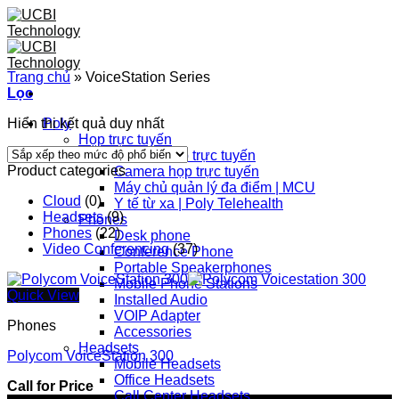
Skip
to
content
Trang chủ
»
VoiceStation Series
Lọc
Hiển thị kết quả duy nhất
Poly
Họp trực tuyến
Thiết bị họp trực tuyến
Product categories
Camera họp trực tuyến
Máy chủ quản lý đa điểm | MCU
Cloud
(0)
Y tế từ xa | Poly Telehealth
Headsets
(9)
Phones
Phones
(22)
Desk phone
Video Conferencing
(37)
Conference Phone
Portable Speakerphones
Mobile Phone Stations
Quick View
Installed Audio
VOIP Adapter
Phones
Accessories
Headsets
Polycom VoiceStation 300
Mobile Headsets
Office Headsets
Call for Price
Call Center Headsets