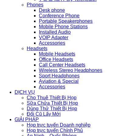
Phones
Desk phone
Conference Phone
Portable Speakerphones
Mobile Phone Stations
Installed Audio
VOIP Adapter
Accessories
Headsets
Mobile Headsets
Office Headsets
Call Center Headsets
Wireless Stereo Headphones
Sport Headphones
Aviation & Special
Accessories
DỊCH VỤ
Cho Thuê Thiết Bị Họp
Sữa Chửa Thiết Bị Họp
Dùng Thử Thiết Bị Họp
Đổi Cũ Lấy Mới
GIẢI PHÁP
Họp trực tuyến Doanh nghiệp
Họp trực tuyến Chính Phủ
An Ninh – Quốc Phòng