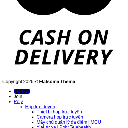
Copyright 2026 ©
Flatsome Theme
Sign Up
Join
Poly
Họp trực tuyến
Thiết bị họp trực tuyến
Camera họp trực tuyến
Máy chủ quản lý đa điểm | MCU
Y tế từ xa | Poly Telehealth