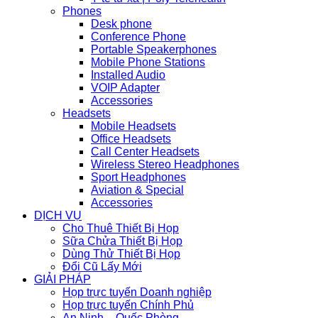
Phones
Desk phone
Conference Phone
Portable Speakerphones
Mobile Phone Stations
Installed Audio
VOIP Adapter
Accessories
Headsets
Mobile Headsets
Office Headsets
Call Center Headsets
Wireless Stereo Headphones
Sport Headphones
Aviation & Special
Accessories
DỊCH VỤ
Cho Thuê Thiết Bị Họp
Sữa Chửa Thiết Bị Họp
Dùng Thử Thiết Bị Họp
Đổi Cũ Lấy Mới
GIẢI PHÁP
Họp trực tuyến Doanh nghiệp
Họp trực tuyến Chính Phủ
An Ninh – Quốc Phòng