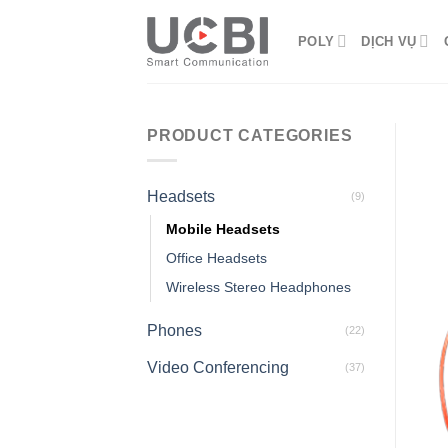
Skip
to
POLY
DỊCH VỤ
content
PRODUCT CATEGORIES
Headsets
(9)
Mobile Headsets
Office Headsets
Wireless Stereo Headphones
Phones
(22)
Video Conferencing
(37)