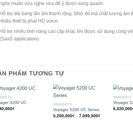
nghe muốn vừa nghe vừa để ý được xung quanh.
Hỗ trợ dải bang tần âm thanh rộng. Nhờ đó mà chất lượng âm t
nhiều thiết bị phát HD voice.
Hỗ trợ nhiều tính năng cao cấp khác khi được sử dụng cùng v
(SaaS application).
ẢN PHẨM TƯƠNG TỰ
ADSETS
HEADSETS
ager 4200 UC
Voyager 
HEADSETS
40,000
₫
6,020,000
Voyager 5200 UC Series
Khoảng
5,200,000
₫
–
7,099,000
₫
giá:
từ
5,200,000₫
đến