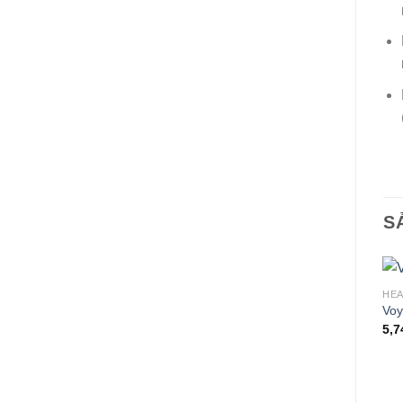
S
HE
Voy
5,7