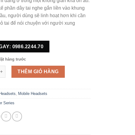
hi đang ở trong một không gian khá ồn ào.
 kế phần dây tai nghe gắn liền vào khung
ầu, người dùng sẽ linh hoạt hơn khi cần
bỏ tai để nói chuyện với người xung
GAY: 0986.2244.70
ặt hàng trước
200 UC số lượng
THÊM GIỎ HÀNG
Headsets
,
Mobile Headsets
r Series