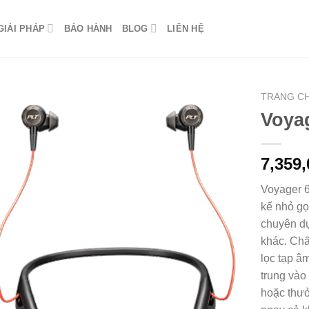
GIẢI PHÁP
BẢO HÀNH
BLOG
LIÊN HỆ
TRANG C
Voya
7,359
Voyager 6
kế nhỏ gọ
chuyên dụ
khác. Chấ
lọc tạp â
trung vào
hoặc thưở