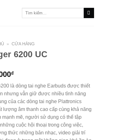
Tìm
kiếm:
HỦ
»
CỬA HÀNG
ger 6200 UC
,000
₫
200 là dòng tai nghe Earbuds được thiết
n nhưng vẫn giữ được nhiều tình năng
ng của các dòng tai nghe Plattronics
t lượng âm thanh cao cấp cùng khả năng
m mạnh mẽ, người sử dụng có thể tập
 những cuộc hội thoại trong công việc,
ng thức những bản nhạc, video giải trí