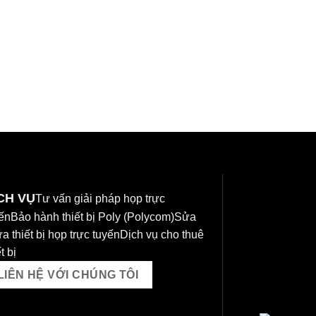
HEADSETS
Blackwire 7225
5,220,000
₫
CH VỤ
Tư vấn giải pháp họp trực
ến
Bảo hành thiết bị Poly (Polycom)
Sửa
a thiết bị họp trực tuyến
Dịch vụ cho thuê
t bị
LIÊN HỆ VỚI CHÚNG TÔI