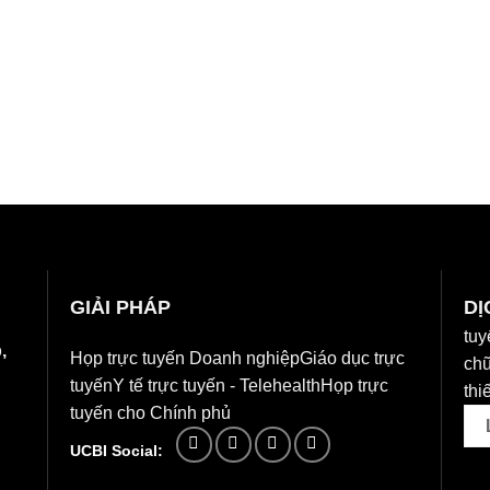
7,099,000₫
GIẢI PHÁP
DỊ
tuy
,
Họp trực tuyến Doanh nghiệp
Giáo dục trực
chữ
tuyến
Y tế trực tuyến - Telehealth
Họp trực
thiế
tuyến cho Chính phủ
UCBI Social: