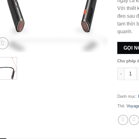
ngay cả k
Với thiết
đeo sau đ
tạm thời 
quanh.
GỌI N
Cho phép đ
Voyager 6
Danh mục:
Thẻ:
Voyage