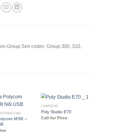
m Group Seri codec: Group 300, 310,
CAMERAS
Poly Studio E70
NFERENCING
Call for Price
olycom MSR –
SB
rice