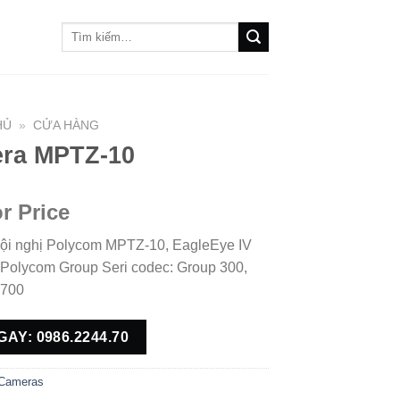
Tìm
kiếm:
HỦ
»
CỬA HÀNG
ra MPTZ-10
or Price
ội nghị Polycom MPTZ-10, EagleEye IV
Polycom Group Seri codec: Group 300,
 700
GAY: 0986.2244.70
Cameras