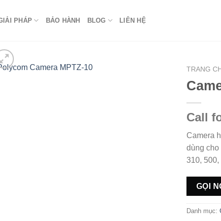
GIẢI PHÁP
BẢO HÀNH
BLOG
LIÊN HỆ
TRANG C
Came
Call f
Camera h
dùng cho 
310, 500,
GỌI N
Danh mục: