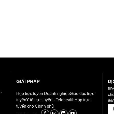
GIẢI PHÁP
DỊ
tuy
,
Họp trực tuyến Doanh nghiệp
Giáo dục trực
chữ
tuyến
Y tế trực tuyến - Telehealth
Họp trực
thiế
tuyến cho Chính phủ