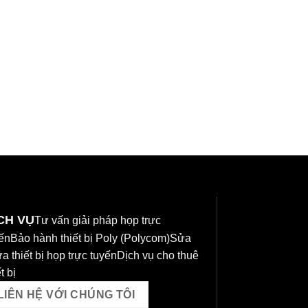
VIDEO CONFEREN
USB Camera Pol
Call for Price
CH VỤ
Tư vấn giải pháp họp trực
ến
Bảo hành thiết bị Poly (Polycom)
Sửa
a thiết bị họp trực tuyến
Dịch vụ cho thuê
t bị
LIÊN HỆ VỚI CHÚNG TÔI