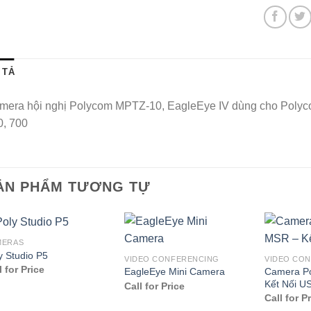
 TẢ
mera hội nghị Polycom MPTZ-10, EagleEye IV dùng cho Polyco
0, 700
ẢN PHẨM TƯƠNG TỰ
MERAS
y Studio P5
VIDEO CONFERENCING
VIDEO CO
l for Price
Camera P
EagleEye Mini Camera
Kết Nối U
Call for Price
Call for P