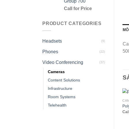
Group 700
Call for Price
PRODUCT CATEGORIES
MÔ
Headsets
(9)
Ca
50
Phones
(22)
Video Conferencing
(37)
Cameras
S
Content Solutions
Infrastructure
Room Systems
CA
Telehealth
Pol
Cal