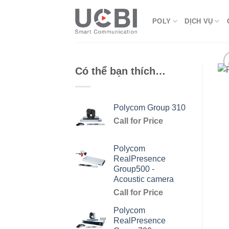
Skip
to
POLY
DỊCH VỤ
content
Có thể bạn thích…
Polycom Group 310
Call for Price
Polycom
RealPresence
Group500 -
Acoustic camera
Call for Price
Polycom
RealPresence