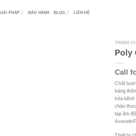
GIẢI PHÁP
BẢO HÀNH
BLOG
LIÊN HỆ
TRANG C
Poly
Call f
Chất lượn
băng thôn
hóa kênh 
chân thực
tạp âm độ
Acoustic
Thiết bị 