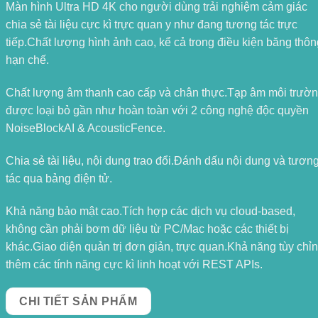
Màn hình Ultra HD 4K cho người dùng trải nghiệm cảm giác
chia sẻ tài liệu cực kì trực quan y như đang tương tác trực
tiếp.Chất lượng hình ảnh cao, kể cả trong điều kiện băng thôn
hạn chế.
Chất lượng âm thanh cao cấp và chân thực.Tạp âm môi trườ
được loại bỏ gần như hoàn toàn với 2 công nghệ độc quyền
NoiseBlockAI & AcousticFence.
Chia sẻ tài liệu, nội dung trao đổi.Đánh dấu nội dung và tươn
tác qua bảng điện tử.
Khả năng bảo mật cao.Tích hợp các dịch vụ cloud-based,
không cần phải bơm dữ liệu từ PC/Mac hoặc các thiết bị
khác.Giao diện quản trị đơn giản, trực quan.Khả năng tùy chỉ
thêm các tính năng cực kì linh hoạt với REST APIs.
CHI TIẾT SẢN PHẨM