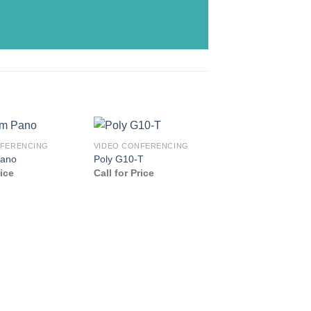
NFERENCING
VIDEO CONFERENCING
Pano
Poly G10-T
rice
Call for Price
VIDEO CONFEREN
Poly Studio P21
Call for Price