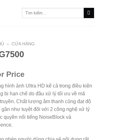
Tìm
kiếm:
HỦ
»
CỬA HÀNG
 G7500
or Price
g hình ảnh Ultra HD kể cả trong điều kiện
g bị hạn chế do đầu xử lý tối ưu về mã
truyền. Chất lượng âm thanh cũng đạt độ
 gần như tuyệt đối với 2 công nghệ xử lý
c quyền nổi tiếng NoiseBlock và
Fence.
cho phép người dùng chia sẻ nội dung rất