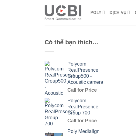
Skip
to
POLY
DỊCH VỤ
content
Có thể bạn thích…
Polycom
RealPresence
Group500 -
Acoustic camera
Call for Price
Polycom
RealPresence
Group 700
Call for Price
Poly Medialign