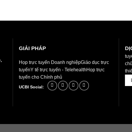
GIẢI PHÁP
DỊ
tuy
,
Họp trực tuyến Doanh nghiệp
Giáo dục trực
chữ
tuyến
Y tế trực tuyến - Telehealth
Họp trực
thiế
tuyến cho Chính phủ
UCBI Social: