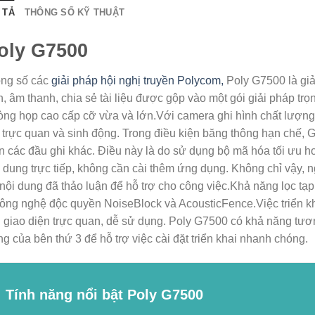
 TẢ
THÔNG SỐ KỸ THUẬT
oly G7500
ong số các
giải pháp hội nghị truyền Polycom,
Poly G7500 là giả
, âm thanh, chia sẻ tài liệu được gộp vào một gói giải pháp t
òng họp cao cấp cỡ vừa và lớn.Với camera ghi hình chất lượng
 trực quan và sinh động. Trong điều kiện băng thông hạn chế, 
 các đầu ghi khác. Điều này là do sử dụng bộ mã hóa tối ưu h
 dung trực tiếp, không cần cài thêm ứng dụng. Không chỉ vậy, 
 nội dung đã thảo luận để hỗ trợ cho công việc.Khả năng lọc 
ông nghệ độc quyền NoiseBlock và AcousticFence.Việc triển kha
 giao diện trực quan, dễ sử dụng. Poly G7500 có khả năng tương
g của bên thứ 3 để hỗ trợ việc cài đặt triển khai nhanh chóng.
Tính năng nổi bật
Poly G7500