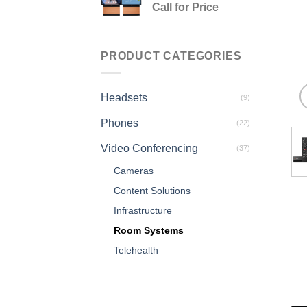
Call for Price
PRODUCT CATEGORIES
Headsets
(9)
Phones
(22)
Video Conferencing
(37)
Cameras
Content Solutions
Infrastructure
Room Systems
Telehealth