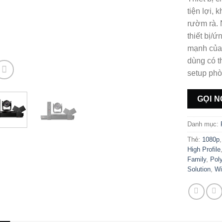
tiện lợi,
rườm rà. 
thiết bị/
mạnh của
dùng có t
setup phò
GỌI N
Danh mục:
Thẻ:
1080p
High Profile
Family
,
Pol
Solution
,
Wi