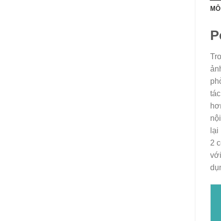
MÔ
P
Tr
ảnh
ph
tác
hơn
nội
lại
2 c
với
dụn