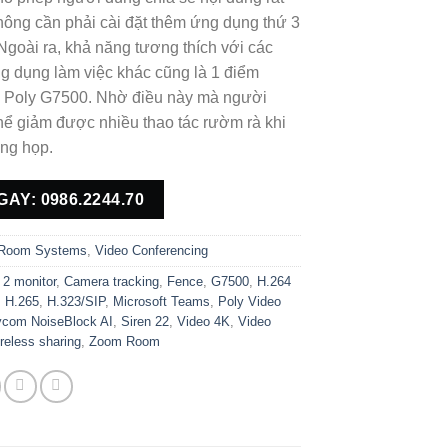
 không cần phải cài đặt thêm ứng dụng thứ 3
Ngoài ra, khả năng tương thích với các
ứng dụng làm việc khác cũng là 1 điểm
 Poly G7500. Nhờ điều này mà người
hể giảm được nhiều thao tác rườm rà khi
ng họp.
GAY: 0986.2244.70
Room Systems
,
Video Conferencing
,
2 monitor
,
Camera tracking
,
Fence
,
G7500
,
H.264
,
H.265
,
H.323/SIP
,
Microsoft Teams
,
Poly Video
ycom NoiseBlock AI
,
Siren 22
,
Video 4K
,
Video
reless sharing
,
Zoom Room