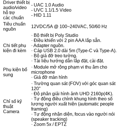
Driver thiết bị
- UAC 1.0 Audio
audio/video
- UVC 1.1/1.5 Video
hỗ trợ
- HID 1.11
các chuẩn
Tiêu chuẩn
12VDC/5A @ 100~240VAC, 50/60 Hz
nguồn
· Bộ thiết bị Poly Studio
· Điều khiển với 2 pin AAA lắp sẵn.
Chi tiết phụ
· Adapter nguồn.
kiện đi kèm
· Cáp USB 2.0 dài 5m (Type-C và Type-A).
· Bộ giá đỡ treo tường.
· Tài liệu hướng dẫn lắp đặt, cài đặt.
· Module mở rộng phạm vi thu âm cho
Phụ kiện bổ
microphone
sung
· Giá đỡ màn hình
· Trường quan sát (FOV) với góc quan sát
120°
· Độ phân giải hình ảnh UHD 2160p(4K).
· Tự động điều chỉnh khung hình theo số
Chỉ số kỹ
lượng người xuất hiện (automatic people
thuật
framing)
Camera
· Tự động nhận diện, focus vào người nói
(speaker tracking)
· Zoom 5x / EPTZ