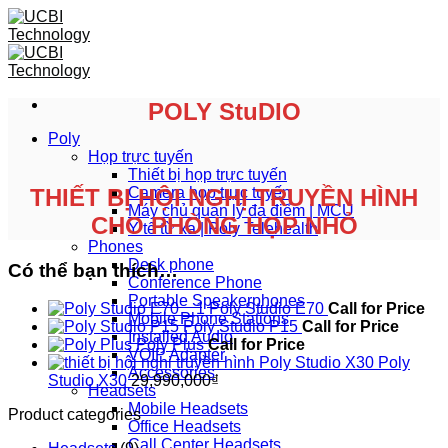
Skip
to
content
POLY StuDIO
Poly
Họp trực tuyến
Thiết bị họp trực tuyến
THIẾT BỊ HỘI NGHỊ TRUYỀN HÌNH
Camera họp trực tuyến
Máy chủ quản lý đa điểm | MCU
CHO PHÒNG HỌP NHỎ
Y tế từ xa | Poly Telehealth
Phones
Desk phone
Có thể bạn thích…
Conference Phone
Portable Speakerphones
Poly Studio E70
Call for Price
Mobile Phone Stations
Poly Studio P15
Call for Price
Installed Audio
Poly Plus
Call for Price
VOIP Adapter
Poly
Accessories
Studio X30
29,990,000
₫
Headsets
Mobile Headsets
Product categories
Office Headsets
Call Center Headsets