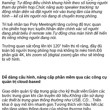
framing: Tự động điều chỉnh khung hình theo số lượng người
tham dự phiên họp.
Chức năng auto speaker tracking: tự
động nhận diện và đặt người nói vào trung tâm của khung
hình – kể cả khi người nói đang di chuyển trong phòng.
Trí tuệ nhân tạo Poly MeetingAI tăng cường độ trực quan
cho phiên họp trực tuyến.
Nhận diện chính xác số người
đang phát biểu ở remote site.
Tự động chia màn hình để hiển
thị riêng những người đang nói.
Trường quan sát rộng lên tới 120° hiển thị rõ ràng, đầy đủ
toàn bộ người trong phòng họp mà không bị méo hình.Độ
phân giải 4K, khi zoom số (digital zoom) gần như sẽ không
bị vỡ hình.
Dễ dàng cấu hình, nâng cấp phần mềm qua các công cụ
quản trị cloud-based
Giao diện quản lý tập trung giúp cho kỹ thuật viên:Giảm các
bước trung gian khi cần truyền dữ liệu.
Không cần sử dụng
các thiết bị trung gian thông thường như USB, CD…
Triển
khai ở quy mô lớn nhanh gọn.Tương thích với hầu hết các
nền tảng video thông dụng của những thương hiệu