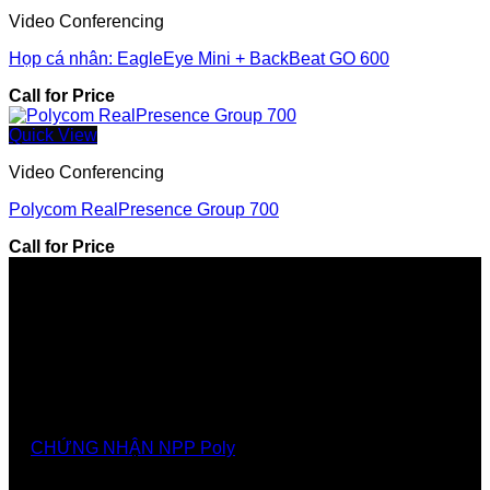
Video Conferencing
Họp cá nhân: EagleEye Mini + BackBeat GO 600
Call for Price
Quick View
Video Conferencing
Polycom RealPresence Group 700
Call for Price
Nhà cung cấp chính thức các giải pháp, sảnthương
hiệu Poly tại Việt Nam và Myanmar
CHỨNG NHẬN NPP Poly