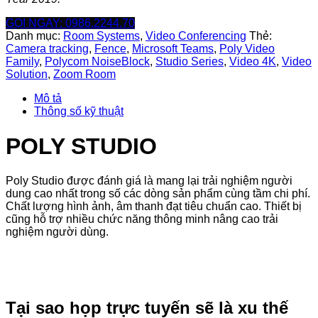
GỌI NGAY: 0986.2244.70
Danh mục:
Room Systems
,
Video Conferencing
Thẻ:
Camera tracking
,
Fence
,
Microsoft Teams
,
Poly Video
Family
,
Polycom NoiseBlock
,
Studio Series
,
Video 4K
,
Video
Solution
,
Zoom Room
Mô tả
Thông số kỹ thuật
POLY STUDIO
Poly Studio được đánh giá là mang lại trải nghiệm người
dung cao nhất trong số các dòng sản phẩm cùng tầm chi phí.
Chất lượng hình ảnh, âm thanh đạt tiêu chuẩn cao. Thiết bị
cũng hỗ trợ nhiều chức năng thông minh nâng cao trải
nghiệm người dùng.
Tại sao họp trực tuyến sẽ là xu thế