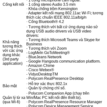
· 1 cổng microphone cắm ngoài.
Cổng kết nối
· 1 cổng stereo Audio 3.5 mm
· Khóa chống trộm Kensington
· Adapter kết nối mạng 802.11ac Wi·Fi; tương
thích các chuẩn IEEE 802.11a/b/g/n
· Cổng Bluetooth® 4.2
· Tương thích với bất cứ ứng dụng nào sử
dụng USB audio drivers và USB video
drivers:
- Tương thích Microsoft Teams và Skype for
Khả năng
Business
tương thích
- Tương thích với Zoom
với các ứng
- LogMeIn GoToMeeting®
dụng khác
- BlueJeans Network
(3rd party
- Google Hangouts communication platform.
application)
- Amazon Chime
- Cisco Webex®
- VidyoDesktopTM
- Polycom RealPresence Desktop
· Hỗ trợ xác thực 802.1x
Bảo mật
· Quản lý chứng chỉ số.
· Polycom Companion App (chạy trên
Quản lý từ xa
Win/Mac PC kết nối đến thiết bị).
(qua Wi-fi)
· Polycom RealPresence Resource Manager
· Polycom Device Management Service