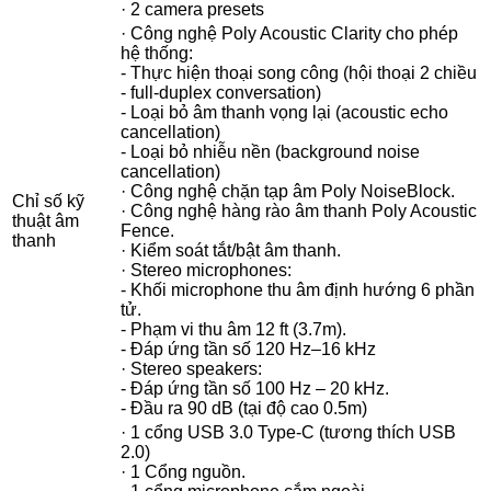
· 2 camera presets
· Công nghệ Poly Acoustic Clarity cho phép
hệ thống:
- Thực hiện thoại song công (hội thoại 2 chiều
- full-duplex conversation)
- Loại bỏ âm thanh vọng lại (acoustic echo
cancellation)
- Loại bỏ nhiễu nền (background noise
cancellation)
· Công nghệ chặn tạp âm Poly NoiseBlock.
Chỉ số kỹ
· Công nghệ hàng rào âm thanh Poly Acoustic
thuật âm
Fence.
thanh
· Kiểm soát tắt/bật âm thanh.
· Stereo microphones:
- Khối microphone thu âm định hướng 6 phần
tử.
- Phạm vi thu âm 12 ft (3.7m).
- Đáp ứng tần số 120 Hz–16 kHz
· Stereo speakers:
- Đáp ứng tần số 100 Hz – 20 kHz.
- Đầu ra 90 dB (tại độ cao 0.5m)
· 1 cổng USB 3.0 Type-C (tương thích USB
2.0)
· 1 Cổng nguồn.