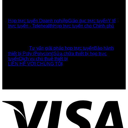
GIẢI PHÁP
Họp trực tuyến Doanh nghiệp
Giáo dục trực tuyến
Y tế
trực tuyến - Telehealth
Họp trực tuyến cho Chính phủ
UCBI Social:
DỊCH VỤ
Tư vấn giải pháp họp trực tuyến
Bảo hành
thiết bị Poly (Polycom)
Sửa chữa thiết bị họp trực
tuyến
Dịch vụ cho thuê thiết bị
LIÊN HỆ VỚI CHÚNG TÔI