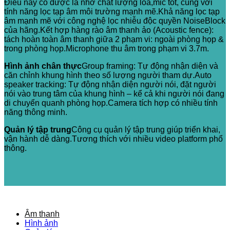
Điều này có được là nhờ chất lượng loa,mic tốt, cùng với
tính năng lọc tạp âm môi trường mạnh mẽ.Khả năng lọc tạp
âm mạnh mẽ với công nghệ lọc nhiễu độc quyền NoiseBlock
của hãng.Kết hợp hàng rào âm thanh ảo (Acoustic fence):
tách hoàn toàn âm thanh giữa 2 phạm vi: ngoài phòng họp &
trong phòng họp.Microphone thu âm trong phạm vi 3.7m.
Hình ảnh chân thực
Group framing: Tự động nhận diện và
căn chỉnh khung hình theo số lượng người tham dự.Auto
speaker tracking: Tự động nhận diện người nói, đặt người
nói vào trung tâm của khung hình – kể cả khi người nói đang
di chuyển quanh phòng họp.Camera tích hợp có nhiều tính
năng thông minh.
Quản lý tập trung
Công cụ quản lý tập trung giúp triển khai,
vận hành dễ dàng.Tương thích với nhiều video platform phổ
thông.
Âm thanh
Hình ảnh