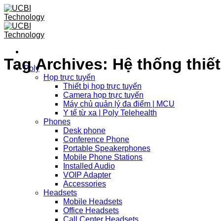
Skip
to
content
Tag Archives:
Hệ thống thiế
Poly
Họp trực tuyến
Thiết bị họp trực tuyến
Camera họp trực tuyến
Máy chủ quản lý đa điểm | MCU
Y tế từ xa | Poly Telehealth
Phones
Desk phone
Conference Phone
Portable Speakerphones
Mobile Phone Stations
Installed Audio
VOIP Adapter
Accessories
Headsets
Mobile Headsets
Office Headsets
Call Center Headsets