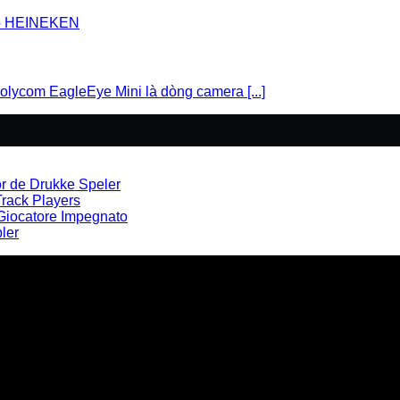
com EagleEye Mini là dòng camera [...]
r de Drukke Speler
Track Players
l Giocatore Impegnato
ler
u Poly tại Việt Nam và Myanmar