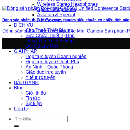
Wireless Stereo Headphones
Sport Headphones
Aviation & Special
Accessories
Dòng sản phẩm thiết bị Polycom camera siêu chuẩn có nhiều tính năn
DỊCH VỤ
Cho Thuê Thiết Bị Họp
Dòng sản phẩm Polycom EagleEye Mini Camera Sản phẩm Poly
Sữa Chửa Thiết Bị Họp
30
Dùng Thử Thiết Bị Họp
Th1
Đổi Cũ Lấy Mới
GIẢI PHÁP
Họp trực tuyến Doanh nghiệp
Họp trực tuyến Chính Phủ
An Ninh – Quốc Phòng
Giáo dục trực tuyến
Y tế trực tuyến
BẢO HÀNH
Blog
Giới thiệu
Tin tức
Sự kiện
Liên hệ
Tìm
kiếm: