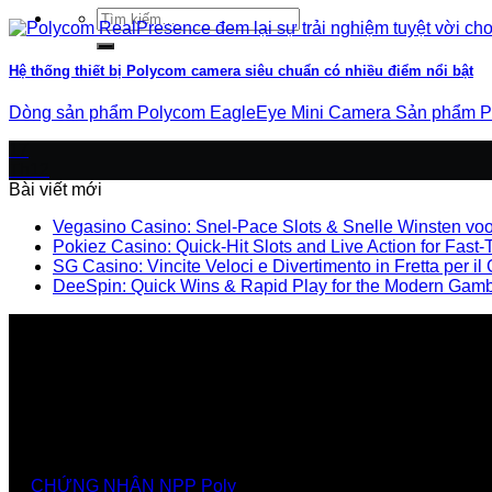
Tìm
kiếm:
Hệ thống thiết bị Polycom camera siêu chuẩn có nhiều điểm nổi bật
Dòng sản phẩm Polycom EagleEye Mini Camera Sản phẩm Poly
17
Th12
Bài viết mới
Vegasino Casino: Snel‑Pace Slots & Snelle Winsten voo
Pokiez Casino: Quick‑Hit Slots and Live Action for Fast‑
SG Casino: Vincite Veloci e Divertimento in Fretta per i
DeeSpin: Quick Wins & Rapid Play for the Modern Gamb
Nhà cung cấp chính thức các giải pháp, sảnthương hiệ
CHỨNG NHẬN NPP Poly