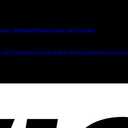
tuyến - Telehealth
Họp trực tuyến cho Chính phủ
ị Poly (Polycom)
Sửa chữa thiết bị họp trực tuyến
Dịch vụ cho thu