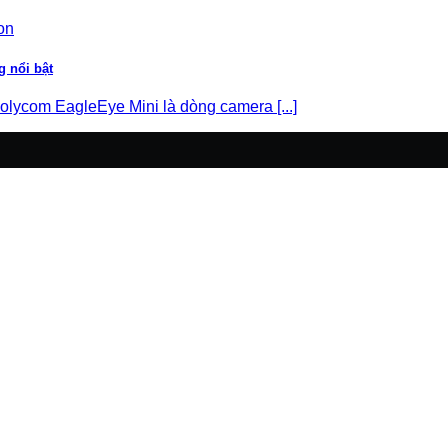
g nổi bật
com EagleEye Mini là dòng camera [...]