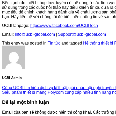
Bên cạnh đó thiết bị họp trực tuyến có thể dùng ở các lĩnh vự
sử dụng trong các cuộc hội thảo hay điều khiển từ xa, đưa ra 
mục tiêu để chính khách hàng đánh giá về chất lượng sản ph
bạn. Hãy liên hệ với chúng tôi để biết thêm thông tin về sản
UCBI fanpage:
https://www.facebook.com/UCBITech
Email:
Info@ucbi-global.com
|
Support@ucbi-global.com
This entry was posted in
Tin tức
and tagged
Hệ thống thiết bị
UCBI Admin
Cùng UCBI tìm hiểu dịch vụ kĩ thuật giải pháp hội nghị truyền
Siêu phẩm thiết bị mạng Polycom cung cấp nhiều tính năng nổ
Để lại một bình luận
Email của bạn sẽ không được hiển thị công khai.
Các trường 