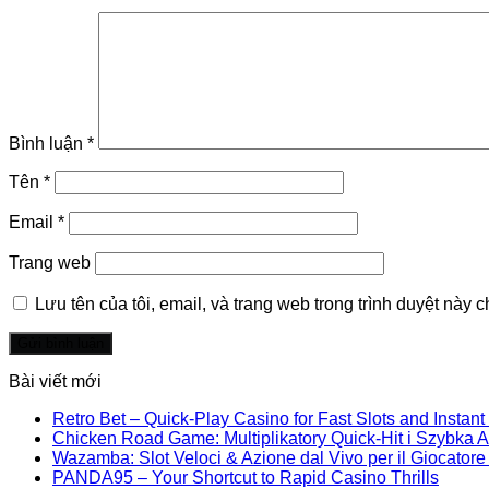
Bình luận
*
Tên
*
Email
*
Trang web
Lưu tên của tôi, email, và trang web trong trình duyệt này ch
Bài viết mới
Retro Bet – Quick‑Play Casino for Fast Slots and Instan
Chicken Road Game: Multiplikatory Quick‑Hit i Szybka A
Wazamba: Slot Veloci & Azione dal Vivo per il Giocator
PANDA95 – Your Shortcut to Rapid Casino Thrills