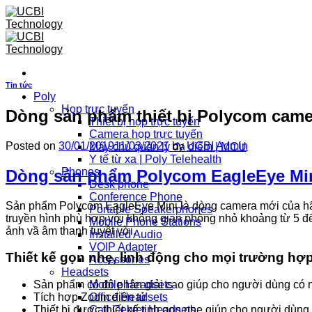
Skip
to
content
Tin tức
Poly
Họp trực tuyến
Dòng sản phẩm thiết bị Polycom camer
Thiết bị họp trực tuyến
Camera họp trực tuyến
Posted on
30/01/2019
11/03/2021
by
UCBI Admin
Máy chủ quản lý đa điểm | MCU
Y tế từ xa | Poly Telehealth
Phones
Dòng sản phẩm Polycom EagleEye Mi
Desk phone
Conference Phone
Sản phẩm Polycom EagleEye Mini là dòng camera mới của hãng
Portable Speakerphones
truyền hình phù hợp với không gian phòng nhỏ khoảng từ 5 đế
Mobile Phone Stations
ảnh vầ âm thanh tuyệt vời.
Installed Audio
VOIP Adapter
Thiết kế gọn nhẹ, linh động cho mọi trường hợ
Accessories
Headsets
Mobile Headsets
Sản phẩm có độ phân giải cao giúp cho người dùng có n
Office Headsets
Tích hợp Zoom điện tử
Call Center Headsets
Thiết bị được thiết kế tinh gọn nhẹ giúp cho người dùng