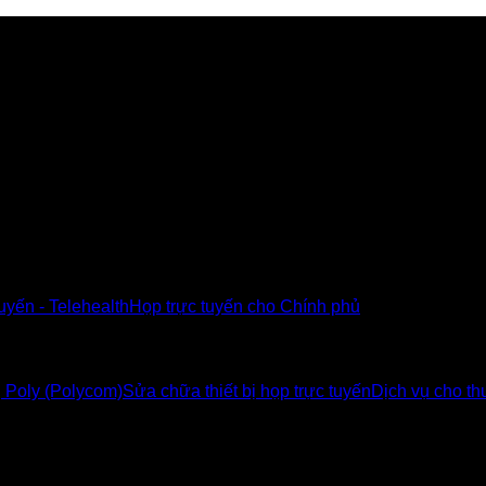
u Poly tại Việt Nam và Myanmar
tuyến - Telehealth
Họp trực tuyến cho Chính phủ
ị Poly (Polycom)
Sửa chữa thiết bị họp trực tuyến
Dịch vụ cho thu