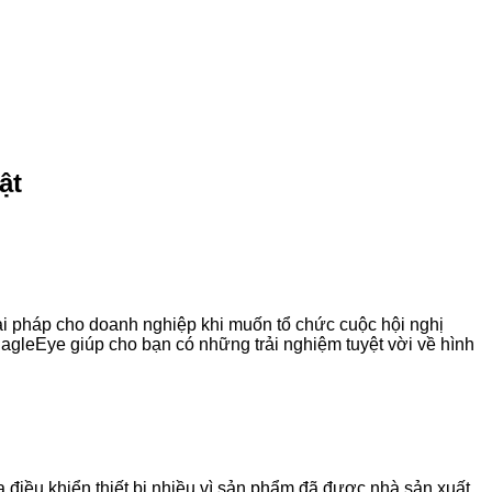
ật
i pháp cho doanh nghiệp khi muốn tổ chức cuộc hội nghị
agleEye giúp cho bạn có những trải nghiệm tuyệt vời về hình
a điều khiển thiết bị nhiều vì sản phẩm đã được nhà sản xuất