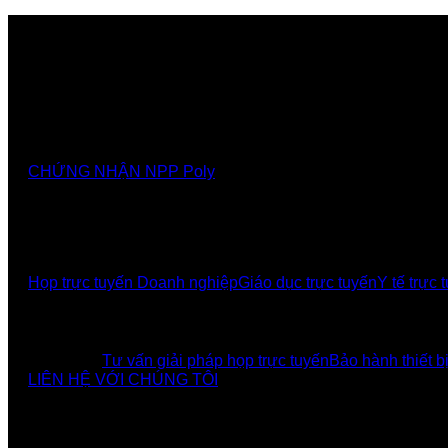
Nhà cung cấp chính thức các giải pháp, sảnthương hiệ
CHỨNG NHẬN NPP Poly
GIẢI PHÁP
Họp trực tuyến Doanh nghiệp
Giáo dục trực tuyến
Y tế trực 
UCBI Social:
DỊCH VỤ
Tư vấn giải pháp họp trực tuyến
Bảo hành thiết b
LIÊN HỆ VỚI CHÚNG TÔI