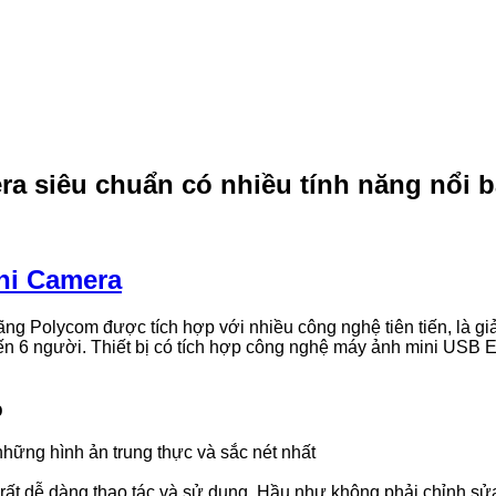
a siêu chuẩn có nhiều tính năng nổi b
ni Camera
 Polycom được tích hợp với nhiều công nghệ tiên tiến, là giả
n 6 người. Thiết bị có tích hợp công nghệ máy ảnh mini USB E
p
hững hình ản trung thực và sắc nét nhất
 rất dễ dàng thao tác và sử dụng. Hầu như không phải chỉnh sử