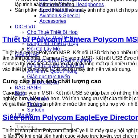
Wireless Stereo Headphones
lập trình sẵn trong hệ thống.
Sport Headphones
Sản phẩm được thiết kế với máy ảnh nhỏ gọn tích hợp s
Aviation & Special
Accessories
DỊCH VỤ
Cho Thuê Thiết Bị Họp
Thiết bị Polycom Camera Polycom MS
Sữa Chửa Thiết Bị Họp
Dùng Thử Thiết Bị Họp
Đổi Cũ Lấy Mới
Thiết bị Camera Polycom MSR- Kết nối USB tích hợp nhiều tín
GIẢI PHÁP
âm thanh tốt nhất. Camera Polycom MSR- Kết nối USB được t
Họp trực tuyến Doanh nghiệp
camera thì việc tiến hành lắp đặt dễ không mất quá nhiều thời
Họp trực tuyến Chính Phủ
vào thiết bị cắm cổng USB và bật máy tính nên và sử dụng.
An Ninh – Quốc Phòng
Giáo dục trực tuyến
Cung cấp hình ảnh chất lượng cao
Y tế trực tuyến
BẢO HÀNH
Camera Polycom MSR- Kết nối USB sẽ giúp bạn có những hình ả
Blog
nghiệp hơn, hiệu quả hơn. Với tính năng ưu việt của thiết bị
Giới thiệu
về giá thành của sản phẩm ở mức tầm trung phù hợp với nhiều
Tin tức
Sự kiện
Liên hệ
Siêu phẩm Polycom EagleEye Director 
Tìm
Thiết bị sản phẩm Polycom EagleEye II là máy quay hội nghị 
kiếm:
lo lắng về khi phải tiến hành cuộc video trực tuyến, với ch