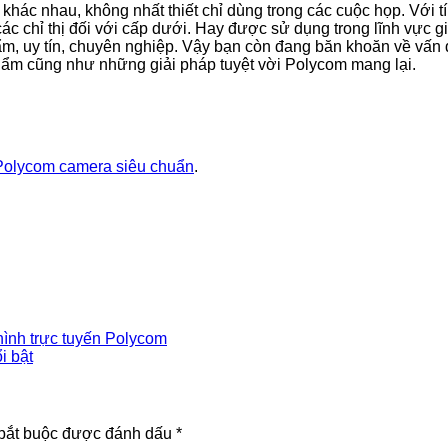
c khác nhau, không nhất thiết chỉ dùng trong các cuộc họp. Với
các chỉ thị đối với cấp dưới. Hay được sử dụng trong lĩnh vực 
ẩm, uy tín, chuyên nghiệp. Vậy bạn còn đang băn khoăn về vấn
 phẩm cũng như những giải pháp tuyệt vời Polycom mang lại.
 Polycom camera siêu chuẩn
.
 hình trực tuyến Polycom
i bật
bắt buộc được đánh dấu
*