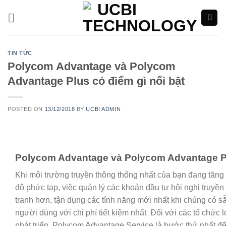
Skip
to
content
TIN TỨC
Polycom Advantage và Polycom
Advantage Plus có điểm gì nổi bật
POSTED ON
13/12/2018
BY
UCBI ADMIN
Polycom Advantage và Polycom Advantage P
Khi môi trường truyền thông
thống nhất
của bạn đang
tăng
độ phức tạp, việc quản lý
các
khoản đầu tư hội nghị truyền
tranh
hơn, tận dụng
các
tính năng mới nhất
khi
chúng
có
sẵ
người
dùng
với chi phí tiết kiệm nhất Đối
với
các
tổ chức
l
phát triển, Polycom Advantage Service là bước
thứ nhất
để