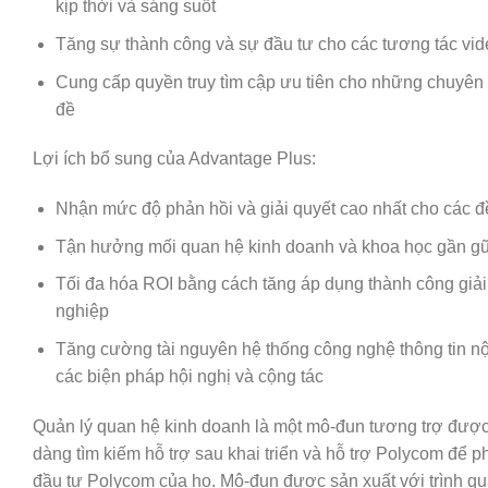
kịp thời và sáng suốt
Tăng sự thành công và sự đầu tư cho
các
tương tác vid
Cung cấp quyền
truy tìm
cập ưu tiên cho
những
chuyên 
đề
Lợi ích bổ sung của Advantage Plus:
Nhận
mức độ
phản hồi và giải quyết cao nhất cho
các
đ
Tận hưởng mối quan hệ
kinh doanh
và
khoa học
gần
gũ
Tối đa hóa ROI bằng
cách
tăng
áp dụng
thành công
giả
nghiệp
Tăng cường tài nguyên hệ thống công nghệ thông tin n
các
biện pháp
hội nghị và
cộng
tác
Quản lý quan hệ
kinh doanh
là
một
mô-đun
tương trợ
đượ
dàng
tìm kiếm
hỗ trợ
sau
khai triển
và
hỗ trợ
Polycom để phá
đầu tư Polycom của họ. Mô-đun được
sản xuất
với
trình q