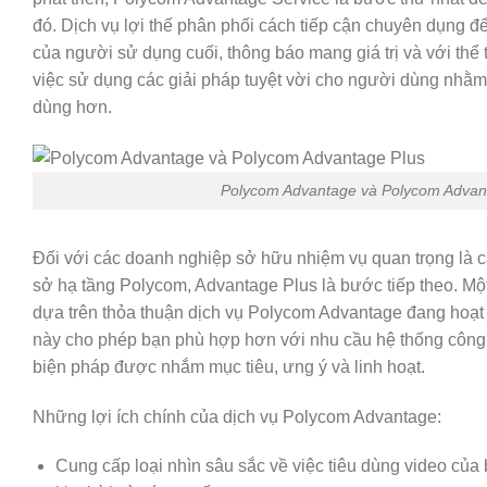
đó. Dịch
vụ lợi
thế
phân phối
cách
tiếp cận
chuyên dụng
đ
của người
sử dụng
cuối,
thông báo
mang
giá trị và
với
thể
việc
sử dụng
các giải pháp tuyệt vời cho người dùng
nhằm 
dùng hơn.
Polycom Advantage và Polycom Advan
Đối với các doanh nghiệp
sở hữu
nhiệm vụ
quan trọng
là
c
sở hạ tầng Polycom, Advantage Plus là bước tiếp theo. M
dựa trên thỏa thuận dịch vụ Polycom Advantage đang ho
này cho phép bạn
phù hợp
hơn
với
nhu cầu hệ thống công
biện pháp
được nhắm mục tiêu,
ưng ý
và linh hoạt.
Những
lợi ích
chính của dịch vụ Polycom Advantage:
Cung cấp
loại
nhìn sâu
sắc
về việc
tiêu dùng
video của 