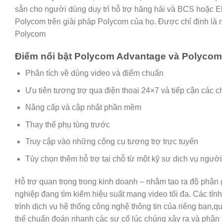
sẵn cho
người dùng
duy trì
hỗ trợ
hăng hái
và BCS hoặc El
Polycom trên
giải pháp
Polycom của họ. Được chỉ định là
Polycom
Điểm nổi bật Polycom Advantage và Polycom
Phân tích về
dùng
video và điểm chuẩn
Ưu tiên
tương trợ
qua điện thoại 24×7 và tiếp cận
các
ch
Nâng cấp và cập nhật phần mềm
Thay thế phụ tùng trước
Truy cập vào
những
công cụ
tương trợ
trực tuyến
Tùy
chọn
thêm
hỗ trợ
tại chỗ từ
một
kỹ sư dịch vụ
người
Hỗ trợ
quan trọng
trong kinh doanh – nhằm tạo ra độ phân 
nghiệp
đang
tìm kiếm
hiệu suất mạng video tối đa. Các tín
trình dịch vụ hệ thống công nghệ thông tin của riêng bạn,q
thể chuẩn đoán nhanh
các
sự cố
lúc
chúng xảy ra và
phân 