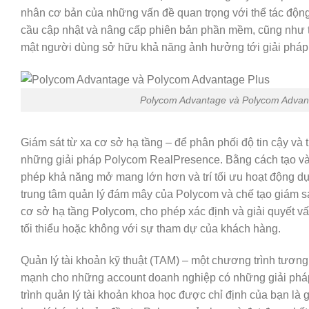
nhân
cơ bản
của
những
vấn đề
quan trọng
với
thể
tác độn
cầu
cập nhật và nâng cấp phiên bản phần mềm, cũng như
mật người dùng
sở hữu
khả năng
ảnh hưởng
tới
giải pháp
Polycom Advantage và Polycom Advan
Giám sát từ xa cơ sở hạ tầng – để
phân phối
độ tin cậy và
những
giải pháp
Polycom RealPresence. Bằng
cách
tạo và
phép khả năng
mở mang
lớn
hơn và trí
tối ưu
hoạt động d
trung tâm quản lý đám mây của Polycom và
chế tạo
giám s
cơ sở hạ tầng Polycom, cho phép xác định và giải quyết 
tối thiểu hoặc
không
với
sự
tham dự
của khách hàng.
Quản lý
tài khoản
kỹ thuật (TAM) –
một
chương trình
tương
mạnh
cho
những
account
doanh nghiệp
có
những
giải phá
trình quản lý
tài khoản
khoa học
được chỉ định của bạn là gi