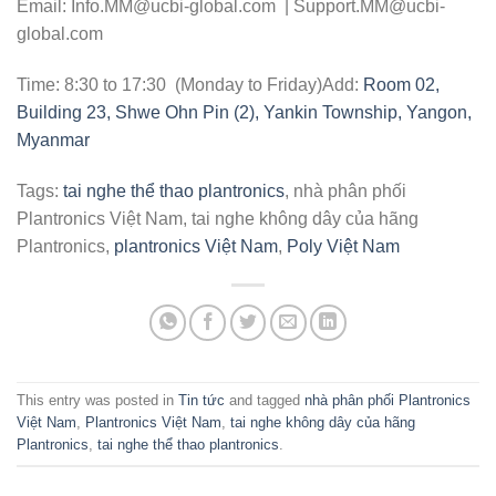
Email: Info.MM@ucbi-global.com | Support.MM@ucbi-
global.com
Time: 8:30 to 17:30 (Monday to Friday)Add:
Room 02,
Building 23, Shwe Ohn Pin (2), Yankin Township, Yangon,
Myanmar
Tags:
tai nghe thể thao plantronics
, nhà phân phối
Plantronics Việt Nam, tai nghe không dây của hãng
Plantronics,
plantronics Việt Nam
,
Poly Việt Nam
This entry was posted in
Tin tức
and tagged
nhà phân phối Plantronics
Việt Nam
,
Plantronics Việt Nam
,
tai nghe không dây của hãng
Plantronics
,
tai nghe thể thao plantronics
.