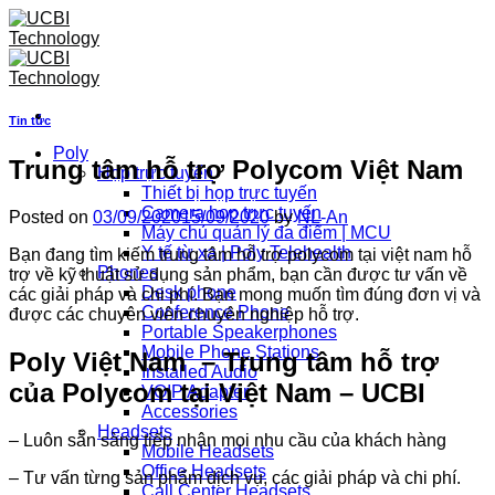
Skip
to
content
Tin tức
Poly
Trung tâm hỗ trợ Polycom Việt Nam
Họp trực tuyến
Thiết bị họp trực tuyến
Camera họp trực tuyến
Posted on
03/09/2020
15/09/2020
by
NL-An
Máy chủ quản lý đa điểm | MCU
Y tế từ xa | Poly Telehealth
Bạn đang tìm kiếm trung tâm hỗ trợ polycom tại việt nam hỗ
Phones
trợ về kỹ thuật sử dụng sản phẩm, bạn cần được tư vấn về
Desk phone
các giải pháp và chi phí. Bạn mong muốn tìm đúng đơn vị và
Conference Phone
được các chuyên viên chuyên nghiệp hỗ trợ.
Portable Speakerphones
Mobile Phone Stations
Poly Việt Nam – Trung tâm hỗ trợ
Installed Audio
của Polycom tại Việt Nam – UCBI
VOIP Adapter
Accessories
Headsets
– Luôn sẵn sàng tiếp nhận mọi nhu cầu của khách hàng
Mobile Headsets
Office Headsets
– Tư vấn từng sản phẩm dịch vụ, các giải pháp và chi phí.
Call Center Headsets