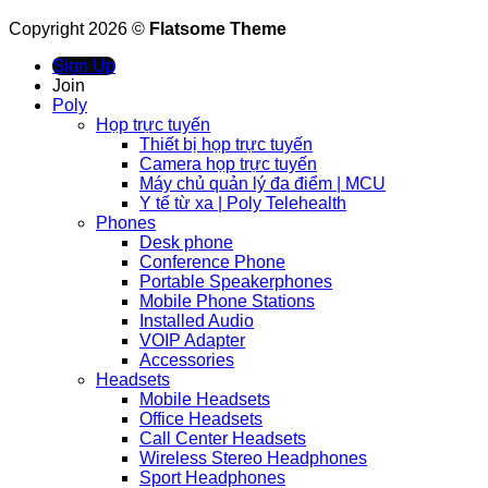
Copyright 2026 ©
Flatsome Theme
Sign Up
Join
Poly
Họp trực tuyến
Thiết bị họp trực tuyến
Camera họp trực tuyến
Máy chủ quản lý đa điểm | MCU
Y tế từ xa | Poly Telehealth
Phones
Desk phone
Conference Phone
Portable Speakerphones
Mobile Phone Stations
Installed Audio
VOIP Adapter
Accessories
Headsets
Mobile Headsets
Office Headsets
Call Center Headsets
Wireless Stereo Headphones
Sport Headphones