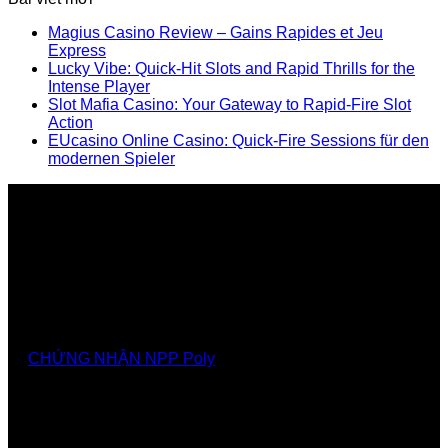
Magius Casino Review – Gains Rapides et Jeu
Express
Lucky Vibe: Quick‑Hit Slots and Rapid Thrills for the
Intense Player
Slot Mafia Casino: Your Gateway to Rapid‑Fire Slot
Action
EUcasino Online Casino: Quick‑Fire Sessions für den
modernen Spieler
Nhà cung cấp chính thức các giải pháp, sảnthương
hiệu Poly tại Việt Nam và Myanmar
CHỨNG NHẬN NPP Poly
GIẢI PHÁP