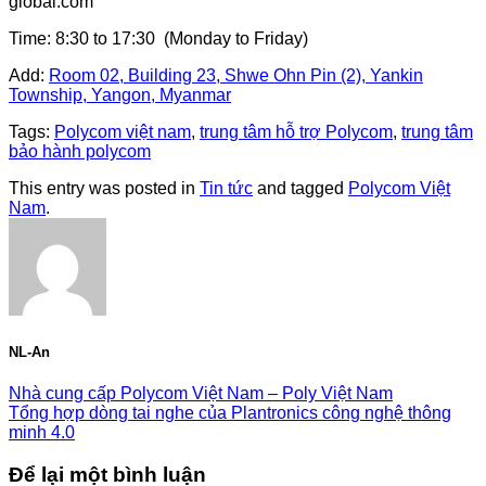
global.com
Time: 8:30 to 17:30 (Monday to Friday)
Add:
Room 02, Building 23, Shwe Ohn Pin (2), Yankin
Township, Yangon, Myanmar
Tags:
Polycom việt nam
,
trung tâm hỗ trợ Polycom
,
trung tâm
bảo hành polycom
This entry was posted in
Tin tức
and tagged
Polycom Việt
Nam
.
NL-An
Nhà cung cấp Polycom Việt Nam – Poly Việt Nam
Tổng hợp dòng tai nghe của Plantronics công nghệ thông
minh 4.0
Để lại một bình luận