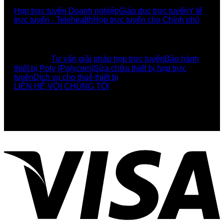
Họp trực tuyến Doanh nghiệp
Giáo dục trực tuyến
Y tế
trực tuyến - Telehealth
Họp trực tuyến cho Chính phủ
UCBI Social:
DỊCH VỤ
Tư vấn giải pháp họp trực tuyến
Bảo hành
thiết bị Poly (Polycom)
Sửa chữa thiết bị họp trực
tuyến
Dịch vụ cho thuê thiết bị
LIÊN HỆ VỚI CHÚNG TÔI