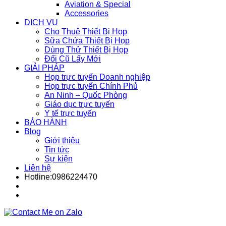
Aviation & Special
Accessories
DỊCH VỤ
Cho Thuê Thiết Bị Họp
Sữa Chửa Thiết Bị Họp
Dùng Thử Thiết Bị Họp
Đổi Cũ Lấy Mới
GIẢI PHÁP
Họp trực tuyến Doanh nghiệp
Họp trực tuyến Chính Phủ
An Ninh – Quốc Phòng
Giáo dục trực tuyến
Y tế trực tuyến
BẢO HÀNH
Blog
Giới thiệu
Tin tức
Sự kiện
Liên hệ
Hotline:0986224470