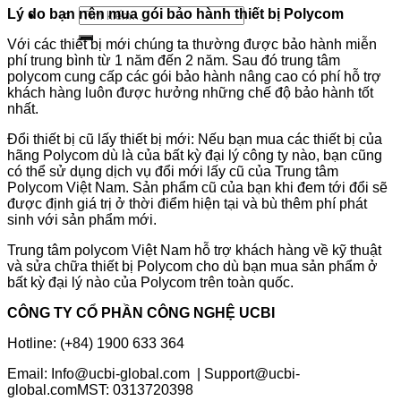
Tìm
Lý do bạn nên mua gói bảo hành thiết bị Polycom
kiếm:
Với các thiết bị mới chúng ta thường được bảo hành miễn
phí trung bình từ 1 năm đến 2 năm. Sau đó trung tâm
polycom cung cấp các gói bảo hành nâng cao có phí hỗ trợ
khách hàng luôn được hưởng những chế độ bảo hành tốt
nhất.
Đổi thiết bị cũ lấy thiết bị mới: Nếu bạn mua các thiết bị của
hãng Polycom dù là của bất kỳ đại lý công ty nào, bạn cũng
có thể sử dụng dịch vụ đổi mới lấy cũ của Trung tâm
Polycom Việt Nam. Sản phẩm cũ của bạn khi đem tới đổi sẽ
được định giá trị ở thời điểm hiện tại và bù thêm phí phát
sinh với sản phẩm mới.
Trung tâm polycom Việt Nam hỗ trợ khách hàng về kỹ thuật
và sửa chữa thiết bị Polycom cho dù bạn mua sản phẩm ở
bất kỳ đại lý nào của Polycom trên toàn quốc.
CÔNG TY CỔ PHẦN CÔNG NGHỆ UCBI
Hotline: (+84) 1900 633 364
Email: Info@ucbi-global.com | Support@ucbi-
global.comMST: 0313720398