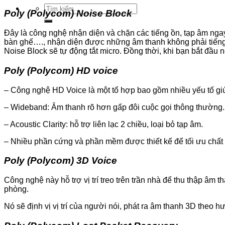
Tìm
Poly (Polycom) Noise Block
kiếm:
Đây là công nghệ nhận diện và chặn các tiếng ồn, tạp âm ngay t
bàn ghế…., nhận diện được những âm thanh không phải tiếng 
Noise Block sẽ tự động tắt micro. Đồng thời, khi bạn bắt đầu 
Poly (Polycom) HD voice
– Công nghệ HD Voice là một tổ hợp bao gồm nhiều yếu tố gi
– Wideband: Âm thanh rõ hơn gấp đôi cuộc gọi thông thường.
– Acoustic Clarity: hỗ trợ liên lạc 2 chiều, loại bỏ tạp âm.
– Nhiều phần cứng và phần mềm được thiết kế để tối ưu chất
Poly (Polycom) 3D Voice
Công nghệ này hỗ trợ vị trí treo trên trần nhà để thu thập â
phòng.
Nó sẽ định vị vị trí của người nói, phát ra âm thanh 3D theo 