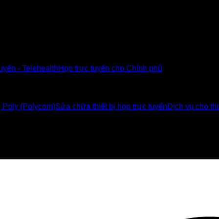
tuyến - Telehealth
Họp trực tuyến cho Chính phủ
ị Poly (Polycom)
Sửa chữa thiết bị họp trực tuyến
Dịch vụ cho thu