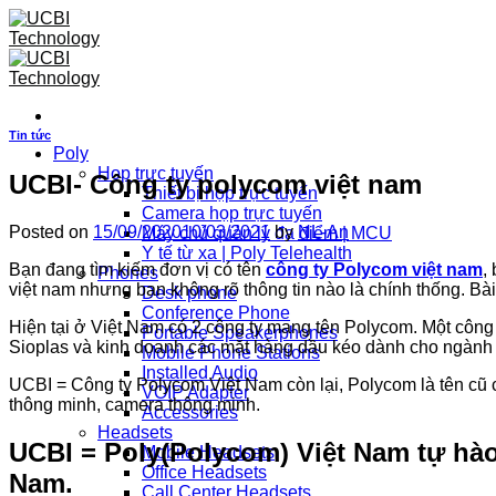
Skip
to
content
Tin tức
Poly
Họp trực tuyến
UCBI- Công ty polycom việt nam
Thiết bị họp trực tuyến
Camera họp trực tuyến
Posted on
15/09/2020
10/03/2021
by
NL-An
Máy chủ quản lý đa điểm | MCU
Y tế từ xa | Poly Telehealth
Bạn đang tìm kiếm đơn vị có tên
công ty Polycom việt nam
,
Phones
việt nam nhưng bạn không rõ thông tin nào là chính thống. Bài
Desk phone
Conference Phone
Hiện tại ở Việt Nam có 2 công ty mang tên Polycom. Một côn
Portable Speakerphones
Sioplas và kinh doanh các mặt hàng dầu kéo
dành cho ngành 
Mobile Phone Stations
Installed Audio
UCBI = Công ty Polycom Việt Nam còn lại, Polycom là tên cũ củ
VOIP Adapter
thông minh, camera thông minh.
Accessories
Headsets
UCBI =
Poly(Polycom) Việt Nam
tự hà
Mobile Headsets
Office Headsets
Nam.
Call Center Headsets