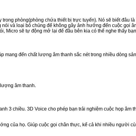
rong phòng(phòng chứa thiết bị trực tuyến). Nó sẽ biết đâu là t
nói và loại bỏ chúng để không gây ảnh hưởng đến cuộc gọi âm
nói, Micro sẽ tự động mở lại để đầu bên kia có thể nghe thấy bạ
úp mang đến chất lượng âm thanh sắc nét trong nhiều dòng sả
 lượng âm thanh.
m thanh 3 chiều. 3D Voice cho phép bạn trải nghiệm cuộc họp âm
hướng của họ. Giúp cuộc gọi chân thực, kể cả khi nhiều người cù