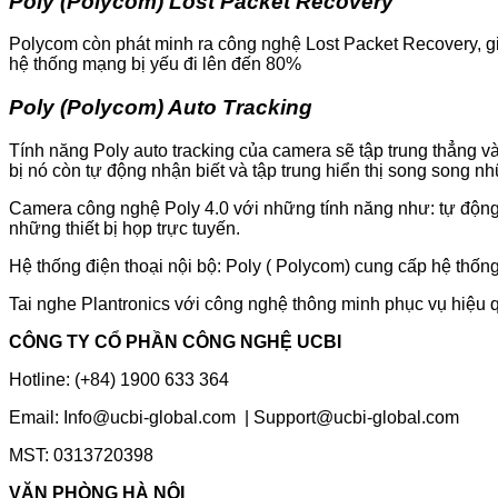
Poly (Polycom) Lost Packet Recovery
Polycom còn phát minh ra công nghệ Lost Packet Recovery, g
hệ thống mạng bị yếu đi lên đến 80%
Poly (Polycom) Auto Tracking
Tính năng Poly auto tracking của camera sẽ tập trung thẳng và
bị nó còn tự động nhận biết và tập trung hiển thị song song 
Camera công nghệ Poly 4.0 với những tính năng như: tự độn
những thiết bị họp trực tuyến.
Hệ thống điện thoại nội bộ: Poly ( Polycom) cung cấp hệ thống
Tai nghe Plantronics với công nghệ thông minh phục vụ hiệu q
CÔNG TY CỔ PHẦN CÔNG NGHỆ UCBI
Hotline: (+84) 1900 633 364
Email: Info@ucbi-global.com | Support@ucbi-global.com
MST: 0313720398
VĂN PHÒNG HÀ NỘI