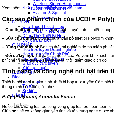
Wireless Stereo Headphones
Xem thêm:
Nhà phân phối Polycom việt nam
Sport Headphones
Aviation & Special
Accessories
Các sản phẩm chính của UCBI = Poly(
DỊCH VỤ
Cho Thuê Thiết Bị Họp
– Cho thuê thiết bị:
Thiết bị hội nghị truyền hình, thiết bị họp
Sữa Chửa Thiết Bị Họp
Dùng Thử Thiết Bị Họp
–
Sửa chữa thiết bị:
Sửa chữa toàn bộ thiết bị Polycom không
Đổi Cũ Lấy Mới
GIẢI PHÁP
–
Dùng thử thiết bị:
Bạn có thể trải nghiệm demo miễn phí tấ
Họp trực tuyến Doanh nghiệp
Họp trực tuyến Chính Phủ
–
Đổi cũ lấy mới:
Tất cả các thiết bị của Polyom khi khách hàn
An Ninh – Quốc Phòng
phí chênh lệch giữa 2 sản phẩm tại thời điểm giao dịch đổi.
Giáo dục trực tuyến
Y tế trực tuyến
Tính năng và công nghệ nổi bật trên t
BẢO HÀNH
Blog
Giới thiệu
Thiết bị hội nghị truyền hình, thiết bị họp trực tuyến: Các thi
Tin tức
thông minh số 1 thế giới như:
Sự kiện
Liên hệ
Poly (Polycom) Acoustic Fence
Tìm
Nó có chức năng loại bỏ tiếng vọng giúp loại bỏ hoàn toàn, ch
kiếm:
Giúp bạn sẽ có không gian yên tĩnh và tập trung nghe được 