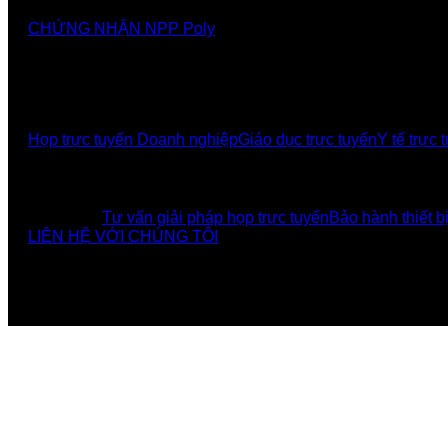
CHỨNG NHẬN NPP Poly
GIẢI PHÁP
Họp trực tuyến Doanh nghiệp
Giáo dục trực tuyến
Y tế trực 
UCBI Social:
DỊCH VỤ
Tư vấn giải pháp họp trực tuyến
Bảo hành thiết b
LIÊN HỆ VỚI CHÚNG TÔI