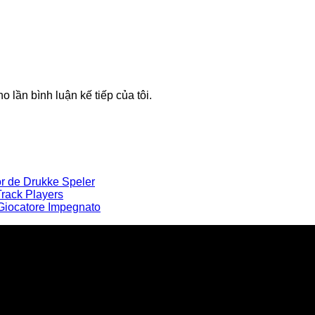
o lần bình luận kế tiếp của tôi.
r de Drukke Speler
Track Players
l Giocatore Impegnato
u Poly tại Việt Nam và Myanmar