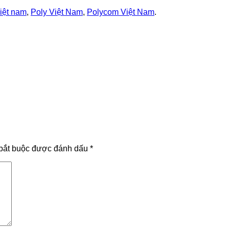
iệt nam
,
Poly Việt Nam
,
Polycom Việt Nam
.
bắt buộc được đánh dấu
*