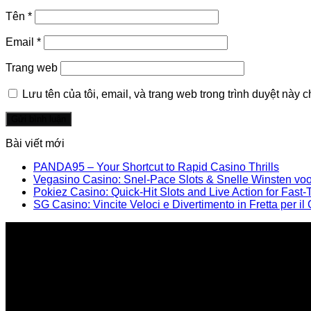
Tên
*
Email
*
Trang web
Lưu tên của tôi, email, và trang web trong trình duyệt này ch
Bài viết mới
PANDA95 – Your Shortcut to Rapid Casino Thrills
Vegasino Casino: Snel‑Pace Slots & Snelle Winsten voo
Pokiez Casino: Quick‑Hit Slots and Live Action for Fast‑
SG Casino: Vincite Veloci e Divertimento in Fretta per i
Nhà cung cấp chính thức các giải pháp, sảnthương hiệ