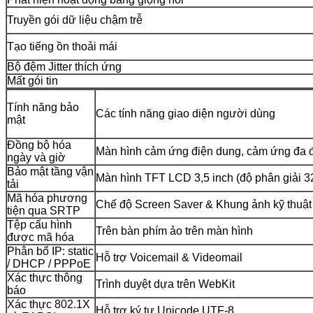
Truyền gói dữ liệu chậm trễ
Tạo tiếng ồn thoải mái
Bộ đệm Jitter thích ứng
Mất gói tin
Tính năng bảo
Các tính năng giao diện người dùng
mật
Đồng bộ hóa
Màn hình cảm ứng điện dung, cảm ứng đa 
ngày và giờ
Bảo mật tầng vận
Màn hình TFT LCD 3,5 inch (độ phân giải 320
tải
Mã hóa phương
Chế độ Screen Saver & Khung ảnh kỹ thuật
tiện qua SRTP
Tệp cấu hình
Trên bàn phím ảo trên màn hình
được mã hóa
Phân bổ IP: static
Hỗ trợ Voicemail & Videomail
/ DHCP / PPPoE
Xác thực thông
Trình duyệt dựa trên WebKit
báo
Xác thực 802.1X
Hỗ trợ ký tự Unicode UTF-8