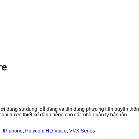
re
ười dùng sử dụng dễ dàng và tận dụng phương tiện truyền thôn
thoại được thiết kế dành riêng cho các nhà quản lý bận rộn.
s
,
IP phone
,
Polycom HD Voice
,
VVX Series