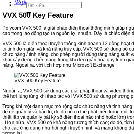
Mô tả
Tìm
kiếm:
VVX 500 Key Feature
Polycom VVX 500 là giải pháp điện thoại thông minh giúp ng
cao trong lao động tạo ra nguồn lợi nhuận. Đây là chiếc điện 
VVX 500 là điện thoại truyền thông kinh doanh 12 dòng hoạt đ
trì tính đơn giản và khả năng truy cập. VVX 500 sử dụng bố 
chức năng / tính năng, cho phép người dùng tăng năng suất và 
khai xây dựng chức năng trong khi đơn giản hóa quy trình gia
năng. Ngoài ra, với tích hợp như Microsoft Exchange
VVX 500 Key Feature
Ngoài ra, VVX 500 sử dụng các giải pháp thoại và video thống
thể hơi lúng túng khi thao tác với VVX 500 sử dụng phương ph
Trong khi một danh mục mở rộng các chức năng và tính năng lu
để dễ quản lý và bảo trì; do đó nó có thể phát triển trong 
thiết lập và quản lý bất kỳ số điện thoại nào (nhỏ hoặc lớn) 
. Hơn nữa, VVX 500 có khả năng tương thích cao; do đó, tích
cho các ứng dụng như hội nghị truyền hình và mạng không dây
tương lai.