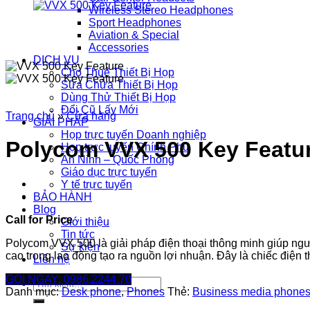
Wireless Stereo Headphones
Sport Headphones
Aviation & Special
Accessories
DỊCH VỤ
Cho Thuê Thiết Bị Họp
Sữa Chửa Thiết Bị Họp
Dùng Thử Thiết Bị Họp
Đổi Cũ Lấy Mới
Trang chủ
»
Cửa hàng
GIẢI PHÁP
Họp trực tuyến Doanh nghiệp
Polycom VVX 500 Key Featu
Họp trực tuyến Chính Phủ
An Ninh – Quốc Phòng
Giáo dục trực tuyến
Y tế trực tuyến
BẢO HÀNH
Blog
Call for Price
Giới thiệu
Tin tức
Polycom VVX 500 là giải pháp điện thoại thông minh giúp ng
Sự kiện
cao trong lao động tạo ra nguồn lợi nhuận. Đây là chiếc điện 
Liên hệ
GỌI NGAY: 0986.2244.70
Tìm
Danh mục:
Desk phone
,
Phones
Thẻ:
Business media phone
kiếm: