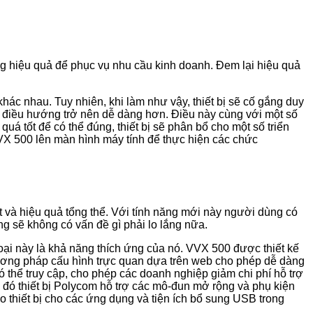
g hiệu quả để phục vụ nhu cầu kinh doanh. Đem lại hiệu quả
ác nhau. Tuy nhiên, khi làm như vậy, thiết bị sẽ cố gắng duy
c điều hướng trở nên dễ dàng hơn. Điều này cùng với một số
á tốt để có thể đúng, thiết bị sẽ phân bổ cho một số triển
VX ​​500 lên màn hình máy tính để thực hiện các chức
ất và hiệu quả tổng thể. Với tính năng mới này người dùng có
g sẽ không có vấn đề gì phải lo lắng nữa.
hoại này là khả năng thích ứng của nó. VVX 500 được thiết kế
Phương pháp cấu hình trực quan dựa trên web cho phép dễ dàng
ó thể truy cập, cho phép các doanh nghiệp giảm chi phí hỗ trợ
 đó thiết bị Polycom hỗ trợ các mô-đun mở rộng và phụ kiện
thiết bị cho các ứng dụng và tiện ích bổ sung USB trong