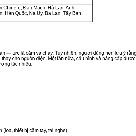
m Chinere, Đan Mạch, Hà Lan, Anh
ản, Hàn Quốc, Na Uy, Ba Lan, Tây Ban
giản — tức là cắm và chạy. Tuy nhiên, người dùng nên lưu ý rằng
E thay cho nguồn điện. Một lần nữa, cấu hình và nâng cấp được
ương tác nhiều.
loa, thiết bị cầm tay, tai nghe)