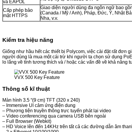
và EAPOL
Giao diện người dùng đa ngôn ngữ bao gồ
Cấp phép bảo
(Canada / Mỹ / Anh), Pháp, Đức, Ý, Nhật B
mật HTTPS
Nha, v.v.
Kiểm tra hiệu năng
Giống như hầu hết các thiết bị Polycom, việc cài đặt rất đơn 
người dùng là mua một cái trừ khi người ta chọn sử dụng Po
lo lắng về tính tương thích và / hoặc các vấn đề về khả năng t
VVX 500 Key Feature
Thông số kĩ thuật
Màn hình 3.5 “(9 cm) TFT (320 x 240)
– Immersive UI cảm ứng điện dung
– Phương tiện truyền thông trực tuyến phát lại video
– Video conferencing qua camera USB bên ngoài
– Full Browser (Webkit)
– HD Voice lên đến 14KHz trên tất cả các đường dẫn âm thanh (
– 2 x Ethernet 10/100/1000