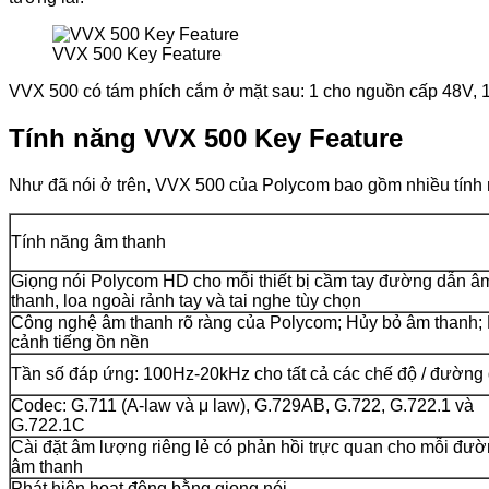
VVX 500 Key Feature
VVX 500 có tám phích cắm ở mặt sau: 1 cho nguồn cấp 48V, 1 ch
Tính năng VVX 500 Key Feature
Như đã nói ở trên, VVX 500 của Polycom bao gồm nhiều tính 
Tính năng âm thanh
Giọng nói Polycom HD cho mỗi thiết bị cầm tay đường dẫn â
thanh, loa ngoài rảnh tay và tai nghe tùy chọn
Công nghệ âm thanh rõ ràng của Polycom; Hủy bỏ âm thanh; 
cảnh tiếng ồn nền
Tần số đáp ứng: 100Hz-20kHz cho tất cả các chế độ / đường
Codec: G.711 (A-law và μ law), G.729AB, G.722, G.722.1 và
G.722.1C
Cài đặt âm lượng riêng lẻ có phản hồi trực quan cho mỗi đư
âm thanh
Phát hiện hoạt động bằng giọng nói