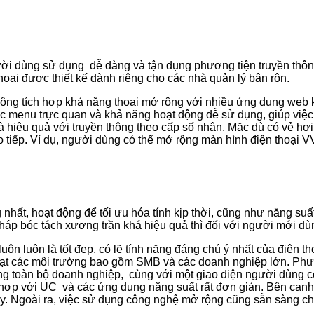
ười dùng sử dụng dễ dàng và tận dụng phương tiện truyền thôn
thoại được thiết kế dành riêng cho các nhà quản lý bận rộn.
ộng tích hợp khả năng thoại mở rộng với nhiều ứng dụng web kh
cục menu trực quan và khả năng hoạt động dễ sử dụng, giúp việ
hiệu quả với truyền thông theo cấp số nhân. Mặc dù có vẻ hơi qu
o tiếp. Ví dụ, người dùng có thể mở rộng màn hình điện thoại V
 nhất, hoạt động để tối ưu hóa tính kịp thời, cũng như năng su
áp bóc tách xương trần khá hiệu quả thì đối với người mới dùn
ôn luôn là tốt đẹp, có lẽ tính năng đáng chú ý nhất của điện t
một loạt các môi trường bao gồm SMB và các doanh nghiệp lớn. 
trong toàn bộ doanh nghiệp, cùng với một giao diện người dùng c
 hợp với UC và các ứng dụng năng suất rất đơn giản. Bên cạnh
. Ngoài ra, việc sử dụng công nghệ mở rộng cũng sẵn sàng cho 