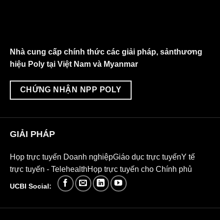
Nhà cung cấp chính thức các giải pháp, sảnthương
hiệu Poly tại Việt Nam và Myanmar
CHỨNG NHẬN NPP POLY
GIẢI PHÁP
Họp trực tuyến Doanh nghiệp
Giáo dục trực tuyến
Y tế
trực tuyến - Telehealth
Họp trực tuyến cho Chính phủ
UCBI Social: