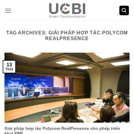
Skip
to
content
TAG ARCHIVES:
GIẢI PHÁP HỢP TÁC POLYCOM
REALPRESENCE
13
Th12
Giải pháp hợp tác Polycom RealPresence cho phép triển
khai ERP