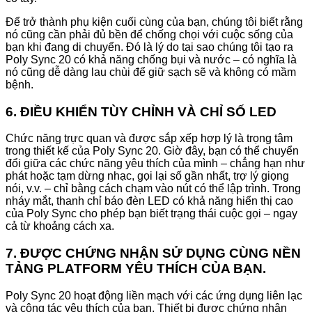
Để trở thành phụ kiện cuối cùng của bạn, chúng tôi biết rằng
nó cũng cần phải đủ bền để chống chọi với cuộc sống của
bạn khi đang di chuyển. Đó là lý do tại sao chúng tôi tạo ra
Poly Sync 20 có khả năng chống bụi và nước – có nghĩa là
nó cũng dễ dàng lau chùi để giữ sạch sẽ và không có mầm
bệnh.
6. ĐIỀU KHIỂN TÙY CHỈNH VÀ CHỈ SỐ LED
Chức năng trực quan và được sắp xếp hợp lý là trọng tâm
trong thiết kế của Poly Sync 20. Giờ đây, bạn có thể chuyển
đổi giữa các chức năng yêu thích của mình – chẳng hạn như
phát hoặc tạm dừng nhạc, gọi lại số gần nhất, trợ lý giọng
nói, v.v. – chỉ bằng cách chạm vào nút có thể lập trình. Trong
nháy mắt, thanh chỉ báo đèn LED có khả năng hiển thị cao
của Poly Sync cho phép bạn biết trạng thái cuộc gọi – ngay
cả từ khoảng cách xa.
7. ĐƯỢC CHỨNG NHẬN SỬ DỤNG CÙNG NỀN
TẢNG PLATFORM YÊU THÍCH CỦA BẠN.
Poly Sync 20 hoạt động liền mạch với các ứng dụng liên lạc
và cộng tác yêu thích của bạn. Thiết bị được chứng nhận