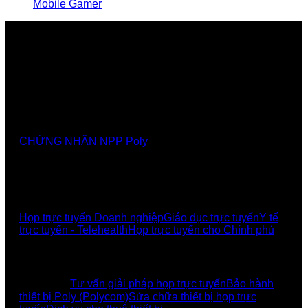
Mobile Gamer
Nhà cung cấp chính thức các giải pháp, sảnthương
hiệu Poly tại Việt Nam và Myanmar
CHỨNG NHẬN NPP Poly
GIẢI PHÁP
Họp trực tuyến Doanh nghiệp
Giáo dục trực tuyến
Y tế
trực tuyến - Telehealth
Họp trực tuyến cho Chính phủ
UCBI Social:
DỊCH VỤ
Tư vấn giải pháp họp trực tuyến
Bảo hành
thiết bị Poly (Polycom)
Sửa chữa thiết bị họp trực