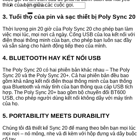
Tìm
thích của bạn giữa các cuộc gọi.
kiếm:
3. Tuổi thọ của pin và sạc thiết bị Poly Sync 20
Thời lượng pin 20 giờ của Poly Sync 20 cho phép bạn làm
việc mọi lúc, mọi nơi cả ngày. Cổng USB của loa kết nối với
điện thoại thông minh của bạn, cho phép bạn luôn sạc đầy
và sẵn sàng cho hành động tiếp theo của mình.
4. BLUETOOTH HAY KẾT NỐI USB
The Poly Sync 20 có hai phiên bản khác nhau – The Poly
Sync 20 và the Poly Sync 20+. Cả hai phiên bản đều bao
gồm khả năng kết nối điện thoại thông minh của bạn thông
qua Bluetooth và máy tính của bạn thông qua cáp USB tích
hợp. The Poly Sync 20+ bao gồm bộ chuyển đổi BT600
USB, cho phép người dùng kết nối không dây với máy tính
của họ.
5. PORTABILITY MEETS DURABILITY
Chúng tôi đã thiết kế Sync 20 để mang theo bên bạn mọi lúc
mọi nơi – nó mỏng, nhẹ và đi kèm với hộp đựng và dây buộc
cổ tay.