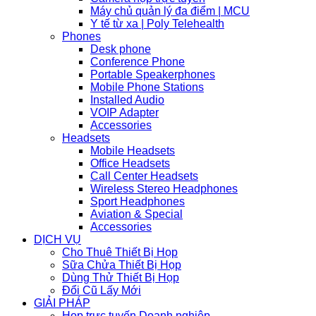
Máy chủ quản lý đa điểm | MCU
Y tế từ xa | Poly Telehealth
Phones
Desk phone
Conference Phone
Portable Speakerphones
Mobile Phone Stations
Installed Audio
VOIP Adapter
Accessories
Headsets
Mobile Headsets
Office Headsets
Call Center Headsets
Wireless Stereo Headphones
Sport Headphones
Aviation & Special
Accessories
DỊCH VỤ
Cho Thuê Thiết Bị Họp
Sữa Chửa Thiết Bị Họp
Dùng Thử Thiết Bị Họp
Đổi Cũ Lấy Mới
GIẢI PHÁP
Họp trực tuyến Doanh nghiệp