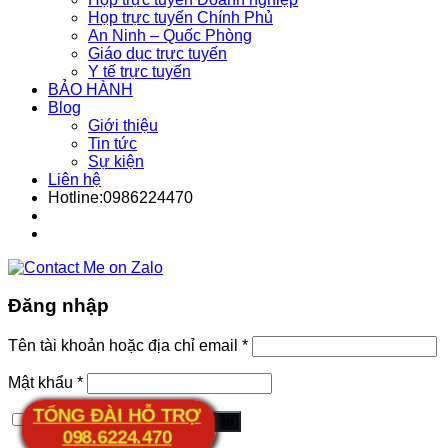
Họp trực tuyến Chính Phủ
An Ninh – Quốc Phòng
Giáo dục trực tuyến
Y tế trực tuyến
BẢO HÀNH
Blog
Giới thiệu
Tin tức
Sự kiện
Liên hệ
Hotline:0986224470
Đăng nhập
Tên tài khoản hoặc địa chỉ email
*
Mật khẩu
*
TỔNG ĐÀI HỖ TRỢ
Ghi nhớ mật khẩu
Đăng nhập
098.6224.470