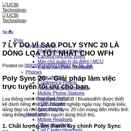
Skip
to
content
Tin tức
Poly
7 LÝ DO VÌ SAO POLY SYNC 20 LÀ
Họp trực tuyến
Thiết bị họp trực tuyến
DÒNG LOA TỐT NHẤT CHO WFH
Camera họp trực tuyến
Máy chủ quản lý đa điểm | MCU
Posted on
08/03/2021
08/03/2021
by
NL-An
Y tế từ xa | Poly Telehealth
Phones
Poly Sync 20 – Giải pháp làm việc
Desk phone
Conference Phone
trực tuyến tối ưu cho bạn.
Portable Speakerphones
Mobile Phone Stations
Installed Audio
Loa thông minh Poly Sync 20 USB / Bluetooth® được thiết
VOIP Adapter
kế dành riêng cho giới chuyên nghiệp ngày nay. Ngoài kiểu
Accessories
dáng đẹp và nhỏ gọn, Poly Sync 20 còn mang đến nhiều tính
Headsets
năng thông minh khiến người dùng thích thú.
Mobile Headsets
Office Headsets
1. Chất lượng âm thanh tùy chỉnh Poly Sync
Call Center Headsets