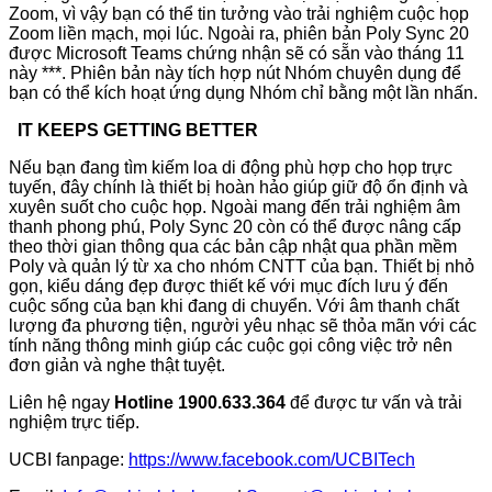
Zoom, vì vậy bạn có thể tin tưởng vào trải nghiệm cuộc họp
Zoom liền mạch, mọi lúc. Ngoài ra, phiên bản Poly Sync 20
được Microsoft Teams chứng nhận sẽ có sẵn vào tháng 11
này ***. Phiên bản này tích hợp nút Nhóm chuyên dụng để
bạn có thể kích hoạt ứng dụng Nhóm chỉ bằng một lần nhấn.
IT KEEPS GETTING BETTER
Nếu bạn đang tìm kiếm loa di động phù hợp cho họp trực
tuyến, đây chính là thiết bị hoàn hảo giúp giữ độ ổn định và
xuyên suốt cho cuộc họp. Ngoài mang đến trải nghiệm âm
thanh phong phú, Poly Sync 20 còn có thể được nâng cấp
theo thời gian thông qua các bản cập nhật qua phần mềm
Poly và quản lý từ xa cho nhóm CNTT của bạn. Thiết bị nhỏ
gọn, kiểu dáng đẹp được thiết kế với mục đích lưu ý đến
cuộc sống của bạn khi đang di chuyển. Với âm thanh chất
lượng đa phương tiện, người yêu nhạc sẽ thỏa mãn với các
tính năng thông minh giúp các cuộc gọi công việc trở nên
đơn giản và nghe thật tuyệt.
Liên hệ ngay
Hotline
1900.633.364
để được tư vấn và trải
nghiệm trực tiếp.
UCBI fanpage:
https://www.facebook.com/UCBITech