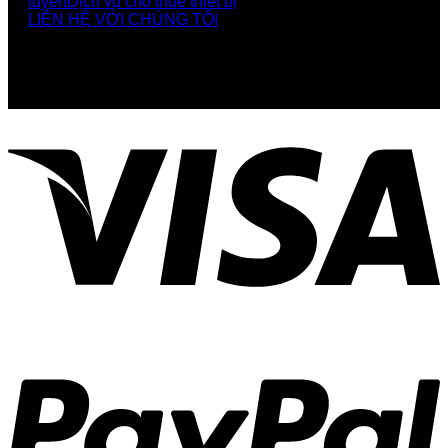
tuyến
Dịch vụ cho thuê thiết bị
LIÊN HỆ VỚI CHÚNG TÔI