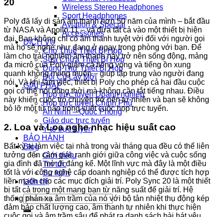
20
Wireless Stereo Headphones
Sport Headphones
Poly đã lấy di sản âm thanh hơn 50 năm của mình – bắt đầu
Aviation & Special
từ NASA và Apollo 11 – và đưa tất cả vào một thiết bị hiện
Accessories
đại. Bạn không chỉ có âm thanh tuyệt vời đối với người gọi
DỊCH VỤ
mà họ sẽ nghe như đang ở ngay trong phòng với bạn. Để
Cho Thuê Thiết Bị Họp
làm cho trải nghiệm âm thanh này trở nên sống động, mảng
Sữa Chửa Thiết Bị Họp
đa micrô của Poly giảm cả tiếng vọng và tiếng ồn xung
Dùng Thử Thiết Bị Họp
quanh không mong muốn – giúp tập trung vào người đang
Đổi Cũ Lấy Mới
nói. Và khi làm việc, thiết bị Poly cho phép cả hai đầu cuộc
GIẢI PHÁP
gọi có thể nói đồng thời mà không cần tắt tiếng nhau. Điều
Họp trực tuyến Doanh nghiệp
này khiến cuộc trò chuyện trở nên tự nhiên và bạn sẽ không
Họp trực tuyến Chính Phủ
bỏ lỡ một từ nào trong suốt cuộc họp trực tuyến.
An Ninh – Quốc Phòng
Giáo dục trực tuyến
2. Loa và Loa nghe nhạc hiệu suất cao
Y tế trực tuyến
BẢO HÀNH
Bất kỳ ai làm việc tại nhà trong vài tháng qua đều có thể liên
Blog
tưởng đến cảm giác ranh giới giữa công việc và cuộc sống
Giới thiệu
gia đình đã mờ đi đáng kể. Một lĩnh vực mà đây là một điều
Tin tức
tốt là với công nghệ cấp doanh nghiệp có thể được tích hợp
Sự kiện
liền mạch cho các mục đích giải trí. Poly Sync 20 là một thiết
Liên hệ
bị tất cả trong một mang bạn từ năng suất để giải trí. Hệ
Tìm
thống phản xạ âm trầm của nó với bộ tản nhiệt thụ động kép
kiếm:
đảm bảo chất lượng cao, âm thanh tự nhiên khi thực hiện
cuộc gọi và âm trầm sâu để phát ra danh sách bài hát yêu