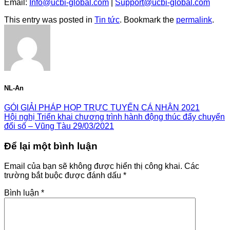
Email:
Info@ucbi-global.com
|
Support@ucbi-global.com
This entry was posted in
Tin tức
. Bookmark the
permalink
.
NL-An
GÓI GIẢI PHÁP HỌP TRỰC TUYẾN CÁ NHÂN 2021
Hội nghị Triển khai chương trình hành động thúc đẩy chuyển
đổi số – Vũng Tàu 29/03/2021
Để lại một bình luận
Email của bạn sẽ không được hiển thị công khai.
Các
trường bắt buộc được đánh dấu
*
Bình luận
*