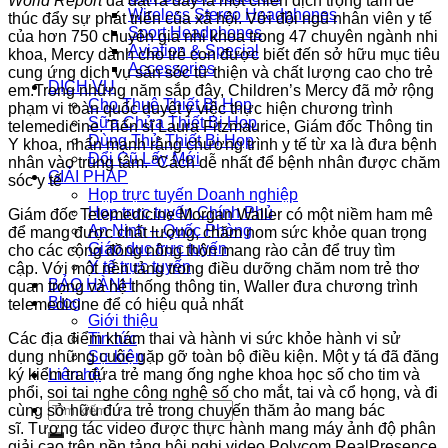
World Report
đã đặt ra đây là một chiến dịch trọng tâm để
Wireless Stereo Headphones
thúc đẩy sự phát triển của xã hội. Với
đội ngũ
nhân viên
y tế
Sport Headphones
của hơn 750 chuyên gia nhi khoa trong 47 chuyên ngành nhi
Aviation & Special
khoa, Mercy dành cho
trẻ con
được biết
đến
sở hữu
mục tiêu
Accessories
cung ứng
dịch vụ
săn sóc
từ thiện và chất lượng cao cho trẻ
DỊCH VỤ
em.Trong
những
năm
sắp
đây, Children’s Mercy đã
mở rộng
Cho Thuê Thiết Bị Họp
phạm vi
toàn quốc
duyệt y
việc
thực hiện
chương trình
Sữa Chửa Thiết Bị Họp
telemedicine. Tiến sĩ Laura Fitzmaurice, Giám đốc Thông tin
Dùng Thử Thiết Bị Họp
Y khoa, nhấn mạnh rằng chương trình y tế từ xa là đưa bệnh
Đổi Cũ Lấy Mới
nhân vào trung tâm. “Cách dễ nhất để bệnh nhân được
chăm
GIẢI PHÁP
sóc
y tế
Họp trực tuyến Doanh nghiệp
Họp trực tuyến Chính Phủ
Giám đốc Telemedicine Morgan Waller
có
một
niềm
ham mê
An Ninh – Quốc Phòng
để
mang
được chất lượng,
chăm nom
sức khỏe
quan trọng
Giáo dục trực tuyến
cho
các
cộng
đồng nông thôn
mang
rào cản để
truy tìm
Y tế trực tuyến
cập. Với
một
nền tảng
trong điều dưỡng
chăm nom
trẻ thơ
BẢO HÀNH
quan trọng
và hệ thống thông tin, Waller đưa chương trình
Blog
telemedicine để có hiệu quả nhất
Giới thiệu
Các địa điểm khám thai và hành vi sức khỏe hành vi
sử
Tin tức
dụng
những
cuộc gặp gỡ
toàn bộ
điều kiện. Một y tá đã đăng
Sự kiện
ký
kiểm tra
đứa trẻ
mang
ống nghe
khoa học
số cho tim và
Liên hệ
phổi, soi tai nghe
công nghệ
số cho mắt, tai và cổ họng, và đi
Tìm
cùng
sở hữu
đứa trẻ trong chuyến thăm ảo
mang
bác
kiếm:
sĩ. Tương tác video được
thực hành
mang
máy ảnh độ phân
giải cao trên
nền tảng
hội nghị video Polycom RealPresence