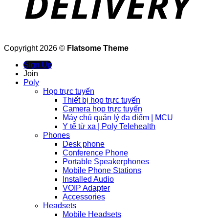
Copyright 2026 ©
Flatsome Theme
Sign Up
Join
Poly
Họp trực tuyến
Thiết bị họp trực tuyến
Camera họp trực tuyến
Máy chủ quản lý đa điểm | MCU
Y tế từ xa | Poly Telehealth
Phones
Desk phone
Conference Phone
Portable Speakerphones
Mobile Phone Stations
Installed Audio
VOIP Adapter
Accessories
Headsets
Mobile Headsets