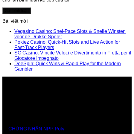
Bài viết mới
Vegasino Casino: Snel‑Pace Slots & Snelle Winsten
voor de Drukke Speler
Pokiez Casino: Quick‑Hit Slots and Live Action for
Fast‑Track Players
SG Casino: Vincite Veloci e Divertimento in Fretta per il
Giocatore Impegnato
DeeSpin: Quick Wins & Rapid Play for the Modern
Gambler
Nhà cung cấp chính thức các giải pháp, sảnthương
hiệu Poly tại Việt Nam và Myanmar
CHỨNG NHẬN NPP Poly