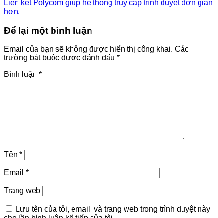
Liên kết Polycom giúp hệ thống truy cập trình duyệt đơn giản
hơn.
Để lại một bình luận
Email của bạn sẽ không được hiển thị công khai.
Các
trường bắt buộc được đánh dấu
*
Bình luận
*
Tên
*
Email
*
Trang web
Lưu tên của tôi, email, và trang web trong trình duyệt này
cho lần bình luận kế tiếp của tôi.