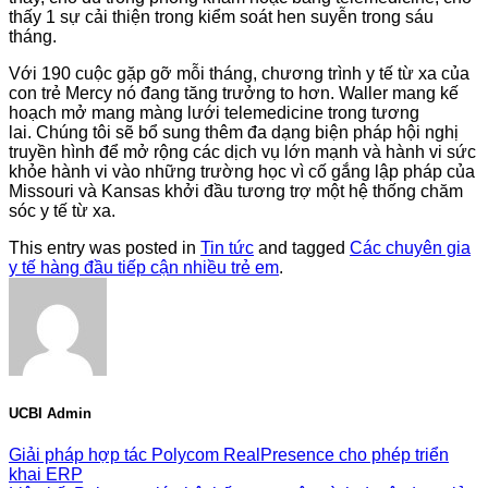
thấy
1
sự cải thiện trong kiểm soát hen suyễn trong sáu
tháng.
Với 190 cuộc gặp gỡ mỗi tháng, chương trình y tế từ xa của
con trẻ
Mercy nó đang
tăng trưởng
to
hơn. Waller
mang
kế
hoạch
mở mang
màng lưới
telemedicine trong tương
lai. Chúng tôi sẽ bổ sung thêm
đa dạng
biện pháp
hội nghị
truyền hình để
mở rộng
các
dịch vụ
lớn mạnh
và hành vi sức
khỏe hành vi vào
những
trường học vì
cố gắng
lập pháp của
Missouri và Kansas
khởi đầu
tương trợ
một hệ thống chăm
sóc y tế từ xa.
This entry was posted in
Tin tức
and tagged
Các chuyên gia
y tế hàng đầu tiếp cận nhiều trẻ em
.
UCBI Admin
Giải pháp hợp tác Polycom RealPresence cho phép triển
khai ERP