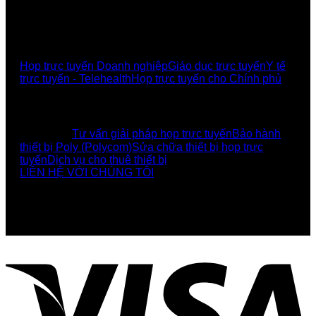
GIẢI PHÁP
Họp trực tuyến Doanh nghiệp
Giáo dục trực tuyến
Y tế
trực tuyến - Telehealth
Họp trực tuyến cho Chính phủ
UCBI Social:
DỊCH VỤ
Tư vấn giải pháp họp trực tuyến
Bảo hành
thiết bị Poly (Polycom)
Sửa chữa thiết bị họp trực
tuyến
Dịch vụ cho thuê thiết bị
LIÊN HỆ VỚI CHÚNG TÔI