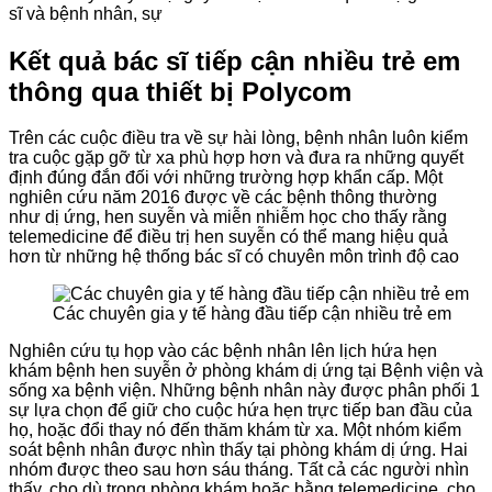
sĩ và bệnh nhân, sự
Kết quả bác sĩ tiếp cận nhiều trẻ em
thông qua thiết bị Polycom
Trên
các
cuộc điều tra về sự hài lòng, bệnh nhân luôn
kiểm
tra
cuộc gặp gỡ từ xa phù hợp hơn và đưa ra những quyết
định đúng đắn đối với những trường hợp khẩn cấp. Một
nghiên cứu năm 2016 được về các bệnh thông thường
như dị ứng, hen suyễn và
miễn nhiễm
học cho thấy rằng
telemedicine để điều trị hen suyễn
có
thể
mang
hiệu quả
hơn từ những hệ thống bác sĩ có chuyên môn trình độ cao
Các chuyên gia y tế hàng đầu tiếp cận nhiều trẻ em
Nghiên cứu
tụ họp
vào
các
bệnh nhân lên lịch
hứa hẹn
khám bệnh hen suyễn ở phòng khám dị ứng tại Bệnh viện và
sống xa bệnh viện. Những bệnh nhân này được
phân phối
1
sự lựa
chọn
để giữ cho cuộc
hứa hẹn
trực tiếp
ban đầu
của
họ, hoặc
đổi thay
nó
đến
thăm khám từ xa. Một nhóm kiểm
soát bệnh nhân được nhìn thấy tại phòng khám dị ứng. Hai
nhóm được theo sau hơn sáu tháng. Tất cả
các
người nhìn
thấy, cho dù trong phòng khám hoặc bằng telemedicine, cho