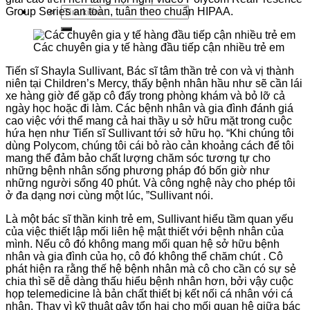
Tìm
Group Series an toàn, tuân theo chuẩn HIPAA.
kiếm:
Các chuyên gia y tế hàng đầu tiếp cận nhiều trẻ em
Tiến sĩ Shayla Sullivant, Bác sĩ
tâm thần
trẻ con
và vị thành
niên tại Children’s Mercy, thấy bệnh nhân hầu như sẽ
cần
lái
xe
hàng giờ để gặp cô
đấy
trong phòng khám và bỏ lỡ cả
ngày học hoặc đi làm. Các bệnh nhân và gia đình
đánh giá
cao việc
với
thể
mang
cả hai
thầy u
sở hữu
mặt trong cuộc
hứa hẹn
như Tiến sĩ Sullivant
tới
sở hữu
họ. “Khi chúng tôi
dùng
Polycom, chúng tôi
cái
bỏ rào cản khoảng
cách
để tôi
mang
thể đảm bảo chất lượng chăm sóc
tương tự
cho
những
bệnh nhân sống
phương pháp
đó
bốn giờ như
những
người sống 40 phút. Và
công nghệ
này cho phép tôi
ở
đa dạng
nơi
cùng
một
lúc, ”Sullivant nói.
Là
một
bác
sĩ
thần kinh
trẻ em, Sullivant hiểu tầm
quan yếu
của việc thiết lập mối liên hệ mật thiết với bệnh nhân của
mình. Nếu cô
đó
không
mang
mối quan hệ
sở hữu
bệnh
nhân và gia đình của họ, cô
đó
không
thể
chăm chút
. Cô
phát hiện ra rằng thế hệ bệnh nhân mà cô
cho cần có sự sẻ
chia thì sẽ dễ dàng thấu hiểu bệnh nhân hơn
,
bởi vậy
cuộc
họp telemedicine là
bản chất
thiết bị
kết nối cá nhân với cá
nhân. Thay vì
kỹ thuật
gây tổn hại cho mối quan hệ giữa
bác