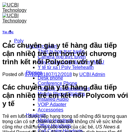
Skip
to
content
Tin tức
Poly
Các chuyên gia y tế hàng đầu tiếp
Họp trực tuyến
Thiết bị họp trực tuyến
cận nhiều trẻ em hơn với chương
Camera họp trực tuyến
trình kết nối Polycom với y tế
Máy chủ quản lý đa điểm | MCU
Y tế từ xa | Poly Telehealth
Phones
Posted on
07/12/2018
07/12/2018
by
UCBI Admin
Desk phone
Conference Phone
Các chuyên gia y tế hàng đầu tiếp
Portable Speakerphones
cận nhiều trẻ em kết nối Polycom với
Mobile Phone Stations
Installed Audio
y tế
VOIP Adapter
Accessories
Headsets
Trẻ em luôn được xếp hạng trong số những đối tượng quan
Mobile Headsets
trọng càn có sự chăm sóc đặc biệt không chỉ về sức khỏe
Office Headsets
cũng như chất lượng cuộc sóng của các bé,
US News &
Call Center Headsets