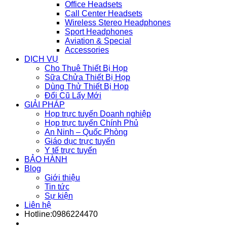
Office Headsets
Call Center Headsets
Wireless Stereo Headphones
Sport Headphones
Aviation & Special
Accessories
DỊCH VỤ
Cho Thuê Thiết Bị Họp
Sữa Chửa Thiết Bị Họp
Dùng Thử Thiết Bị Họp
Đổi Cũ Lấy Mới
GIẢI PHÁP
Họp trực tuyến Doanh nghiệp
Họp trực tuyến Chính Phủ
An Ninh – Quốc Phòng
Giáo dục trực tuyến
Y tế trực tuyến
BẢO HÀNH
Blog
Giới thiệu
Tin tức
Sự kiện
Liên hệ
Hotline:0986224470