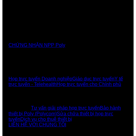
Nhà cung cấp chính thức các giải pháp, sảnthương
hiệu Poly tại Việt Nam và Myanmar
CHỨNG NHẬN NPP Poly
GIẢI PHÁP
Họp trực tuyến Doanh nghiệp
Giáo dục trực tuyến
Y tế
trực tuyến - Telehealth
Họp trực tuyến cho Chính phủ
UCBI Social:
DỊCH VỤ
Tư vấn giải pháp họp trực tuyến
Bảo hành
thiết bị Poly (Polycom)
Sửa chữa thiết bị họp trực
tuyến
Dịch vụ cho thuê thiết bị
LIÊN HỆ VỚI CHÚNG TÔI