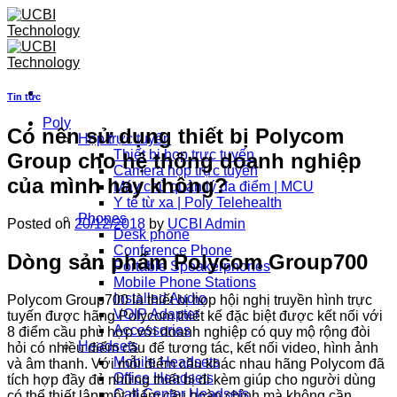
Skip
to
content
Tin tức
Poly
Có nên sử dụng thiết bị Polycom
Họp trực tuyến
Thiết bị họp trực tuyến
Group cho hệ thống doanh nghiệp
Camera họp trực tuyến
của mình hay không?
Máy chủ quản lý đa điểm | MCU
Y tế từ xa | Poly Telehealth
Phones
Posted on
20/12/2018
by
UCBI Admin
Desk phone
Conference Phone
Dòng sản phẩm Polycom Group700
Portable Speakerphones
Mobile Phone Stations
Installed Audio
Polycom Group700 là thiết bị họp hội nghị truyền hình trực
VOIP Adapter
tuyến được hãng Polycom thiết kế đặc biệt được kết nối với
Accessories
8 điểm cầu phù hợp với doanh nghiệp có quy mộ rộng đòi
Headsets
hỏi có nhiều điểm cầu để tương tác, kết nối video, hình ảnh
Mobile Headsets
và âm thanh. Với mỗi điểm cầu khác nhau hãng Polycom đã
Office Headsets
tích hợp đầy đủ những thiết bị đi kèm giúp cho người dùng
Call Center Headsets
có thể thiết lập một điểm cầu hoàn chỉnh mà không cần