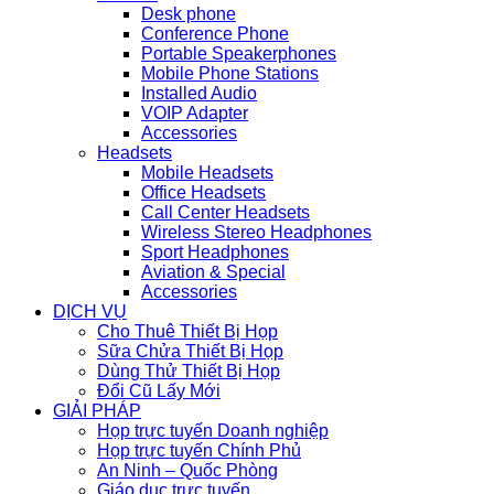
Desk phone
Conference Phone
Portable Speakerphones
Mobile Phone Stations
Installed Audio
VOIP Adapter
Accessories
Headsets
Mobile Headsets
Office Headsets
Call Center Headsets
Wireless Stereo Headphones
Sport Headphones
Aviation & Special
Accessories
DỊCH VỤ
Cho Thuê Thiết Bị Họp
Sữa Chửa Thiết Bị Họp
Dùng Thử Thiết Bị Họp
Đổi Cũ Lấy Mới
GIẢI PHÁP
Họp trực tuyến Doanh nghiệp
Họp trực tuyến Chính Phủ
An Ninh – Quốc Phòng
Giáo dục trực tuyến