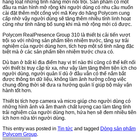
hàng loạt những tính năng mới nổi trội. Sản phẩm có một
đầu ra màn hình mở rộng khi người dùng có nhu cầu muốn
cài đặt thêm một cổng với mã Key do hãng Polycom cung
cấp nhờ vậy người dùng sẽ tăng thêm nhiều tính linh hoạt
cũng như tính năng bổ sung khi mà mở rộng mới có được.
Polycom RealPresence Group 310 là thiết bị cải tiến vượt
trội so với những sản phẩm tiền nhiệm trước, tăng sự trải
nghiệm của người dùng hơn, tích hợp một số tính năng đặc
biệt mà ở các sản phẩm tiền nhiệm trước chưa có.
Dù bạn ở bất kì địa điểm hay vị trí nào thì cũng có thể kết nối
với thiết bị truy cập từ xa, như vậy làm tăng thêm tiện ích cho
người dùng, người quản lí dù ở đâu vẫn có thể nắm bắt
được thông tin dữ liệu, không làm ảnh hưởng công việc
chung đồng thời sẽ đưa ra hướng quản lí giúp bộ máy vận
hành tốt hơn.
Thiết bị tích hợp camera và micro giúp cho người dùng có
những hình ảnh và âm thanh chất lượng cao làm tăng tính
trải nghiệm của người dùng hơn, hứa hẹn sẽ đem nhiều tiên
ích hơn nữa tới người dùng.
This entry was posted in
Tin tức
and tagged
Dòng sản phẩm
Polycom Group
.