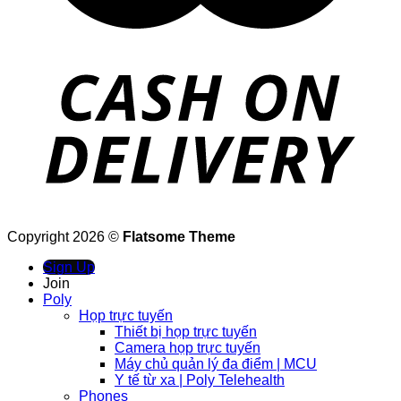
Copyright 2026 ©
Flatsome Theme
Sign Up
Join
Poly
Họp trực tuyến
Thiết bị họp trực tuyến
Camera họp trực tuyến
Máy chủ quản lý đa điểm | MCU
Y tế từ xa | Poly Telehealth
Phones