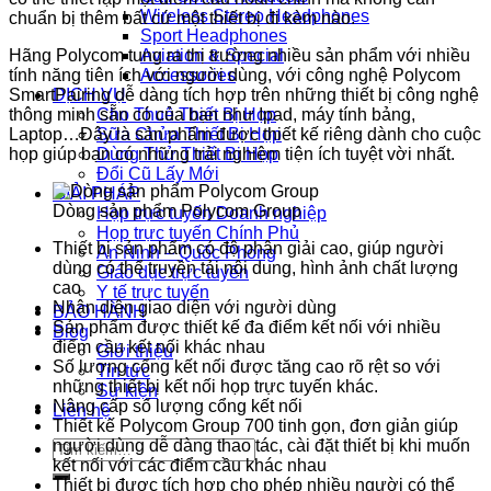
Wireless Stereo Headphones
chuẩn bị thêm bất cứ một thiết bị đi kèm nào.
Sport Headphones
Hãng Polycom tung ra thị trường nhiều sản phẩm với nhiều
Aviation & Special
tính năng tiên ích với người dùng, với công nghệ Polycom
Accessories
SmartPairing dễ dàng tích hợp trên những thiết bị công nghệ
DỊCH VỤ
thông minh sẵn có của bạn như Ipad, máy tính bảng,
Cho Thuê Thiết Bị Họp
Laptop…Đây là sản phẩm được thiết kế riêng dành cho cuộc
Sữa Chửa Thiết Bị Họp
họp giúp bạn có những trải nghiệm tiện ích tuyệt vời nhất.
Dùng Thử Thiết Bị Họp
Đổi Cũ Lấy Mới
GIẢI PHÁP
Dòng sản phẩm Polycom Group
Họp trực tuyến Doanh nghiệp
Họp trực tuyến Chính Phủ
Thiết bị sản phẩm có độ phân giải cao, giúp người
An Ninh – Quốc Phòng
dùng có thể truyền tải nội dung, hình ảnh chất lượng
Giáo dục trực tuyến
cao
Y tế trực tuyến
Nhận diện giao diện với người dùng
BẢO HÀNH
Sản phẩm được thiết kế đa điểm kết nối với nhiều
Blog
điểm cầu kết nối khác nhau
Giới thiệu
Số lượng cổng kết nối được tăng cao rõ rệt so với
Tin tức
những thiết bị kết nối họp trực tuyến khác.
Sự kiện
Nâng cấp số lượng cổng kết nối
Liên hệ
Thiết kế Polycom Group 700 tinh gọn, đơn giản giúp
người dùng dễ dàng thao tác, cài đặt thiết bị khi muốn
Tìm
kết nối với các điểm cầu khác nhau
kiếm:
Thiết bị được tích hợp cho phép nhiều người có thể