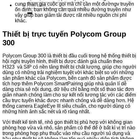
cung tham gia cuộc gọi mà chỉ cần một đườngv truyền
Tìm
ổn định, bạn không cần quá nhiều đường truyền như
kiếm:
vậy giúp bạn giảm tải được rất nhiều nguồn chi phí
khác.
Thiết bị trực tuyến Polycom Group
300
Polycom Group 300 là thiết bị đầu cuối trong hệ thống thiết bị
hội nghị truyền hình, thiết bị được đánh giá chuẩn theo
H323 và SIP có nền tảng thiết bị chất lượng, giúp cho người
dùng có những trải nghiệm tuyệt vời khác biệt so với những
sản phẩm khác của Polycom, bên cạnh đó sản phẩm được
tích hợp thêm Polycom SmartPairing giúp nhà quản lí dễ
dàng chia sẻ nội dung, dữ liệu chỉ bằng một số thao tác đơn
giản nhanh chóng làm cho sự kết nối tương tác với các điểm
cầu trực tuyến khác được nhanh chóng và dễ dàng hơn. Hệ
thống camera EagleEye III siêu chuẩn, cho người dùng có
những hình ảnh sắc nét và rõ ràng nhất.
Với thiết kế tinh tế, nhỏ gọn thiết bị phù hợp với không gian
phòng họp vừa và nhỏ, sản phẩm có thể để ở bất kì vị trí nào
trong phòng họp phụ thuộc vào nhu cầu người sủ dụng và
hầu như thiết bị sẽ không làm tốn quá nhiều diện tích không