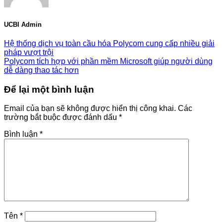
UCBI Admin
Hệ thống dịch vụ toàn cầu hóa Polycom cung cấp nhiều giải
pháp vượt trội
Polycom tích hợp với phần mềm Microsoft giúp người dùng
dễ dàng thao tác hơn
Để lại một bình luận
Email của bạn sẽ không được hiển thị công khai.
Các
trường bắt buộc được đánh dấu
*
Bình luận
*
Tên
*