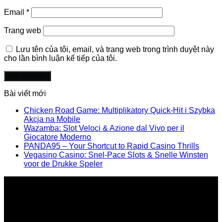
Email
*
Trang web
Lưu tên của tôi, email, và trang web trong trình duyệt này
cho lần bình luận kế tiếp của tôi.
Bài viết mới
Chicken Road Game: Multiplikatory Quick‑Hit i Szybka
Akcja na Mobile
Wazamba: Slot Veloci & Azione dal Vivo per il
Giocatore Moderno
PANDA95 – Your Shortcut to Rapid Casino Thrills
Vegasino Casino: Snel‑Pace Slots & Snelle Winsten
voor de Drukke Speler