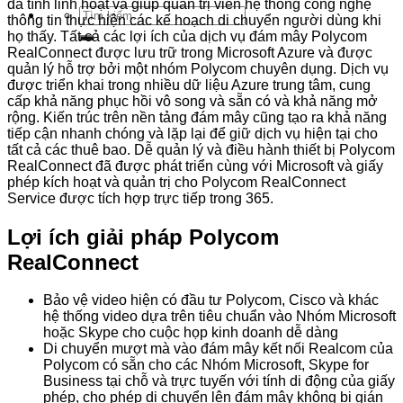
đa tính linh hoạt và giúp quản trị viên hệ thống công nghệ
Tìm
thông tin thực hiện các kế hoạch di chuyển người dùng khi
kiếm:
họ thấy. Tất cả các lợi ích của dịch vụ đám mây Polycom
RealConnect được lưu trữ trong Microsoft Azure và được
quản lý hỗ trợ bởi một nhóm Polycom chuyên dụng. Dịch vụ
được triển khai trong nhiều dữ liệu Azure trung tâm, cung
cấp khả năng phục hồi vô song và sẵn có và khả năng mở
rộng. Kiến trúc trên nền tảng đám mây cũng tạo ra khả năng
tiếp cận nhanh chóng và lặp lại để giữ dịch vụ hiện tại cho
tất cả các thuê bao. Dễ quản lý và điều hành thiết bị Polycom
RealConnect đã được phát triển cùng với Microsoft và giấy
phép kích hoạt và quản trị cho Polycom RealConnect
Service được tích hợp trực tiếp trong 365.
Lợi ích giải pháp
Polycom
RealConnect
Bảo vệ video hiện có đầu tư Polycom, Cisco và khác
hệ thống video dựa trên tiêu chuẩn vào Nhóm Microsoft
hoặc Skype cho cuộc họp kinh doanh dễ dàng
Di chuyển mượt mà vào đám mây kết nối Realcom của
Polycom có sẵn cho các Nhóm Microsoft, Skype for
Business tại chỗ và trực tuyến với tính di động của giấy
phép, cho phép di chuyển lên đám mây không bị gián