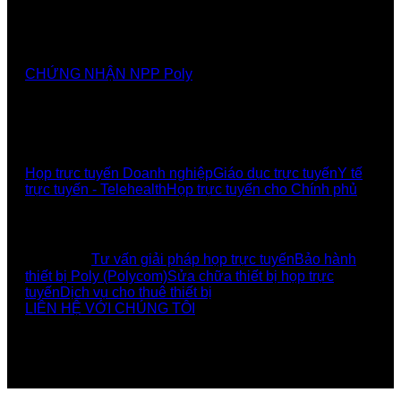
Nhà cung cấp chính thức các giải pháp, sảnthương
hiệu Poly tại Việt Nam và Myanmar
CHỨNG NHẬN NPP Poly
GIẢI PHÁP
Họp trực tuyến Doanh nghiệp
Giáo dục trực tuyến
Y tế
trực tuyến - Telehealth
Họp trực tuyến cho Chính phủ
UCBI Social:
DỊCH VỤ
Tư vấn giải pháp họp trực tuyến
Bảo hành
thiết bị Poly (Polycom)
Sửa chữa thiết bị họp trực
tuyến
Dịch vụ cho thuê thiết bị
LIÊN HỆ VỚI CHÚNG TÔI