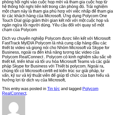
phòng hội nghị vào cuộc họp mời và tham gia cuộc họp từ
hệ thống hội nghị liên kết trong căn phòng đó. Trải nghiệm
một chạm này là tham gia phù hợp với việc nhấp để tham gia
từ các khách hàng của Microsoft. Ứng dụng Polycom One
Touch Dial giúp giảm thời gian kết nối với một cuộc họp và
ngăn ngừa lỗi người dùng. Yêu cầu đối với quay số một
chạm của Polycom
Dịch vụ chuyên nghiệp Polycom được liên kết với Microsoft
FastTrack MyIDIA Polycom là nhà cung cấp hàng đầu các
thiết bị video và giọng nói cho Nhóm Microsoft và Skype for
Business, ngoài ra đến khả năng tương tác video của
Polycom RealConnect .
Polycom có kinh nghiệm sâu sắc về
thiết kế, triển khai và tối ưu hóa Microsoft Teams và các giải
pháp Skype for Business với Thiết bị polycom. Ngoài ra,
chúng tôi có Microsoft-certifi ed kiến trúc sư giải pháp, tư
vấn, kỹ sư và kỹ thuật viên để giúp tổ chức của bạn hiểu và
hưởng lợi từ dịch vụ của Microsoft,
This entry was posted in
Tin tức
and tagged
Polycom
RealConnect
.