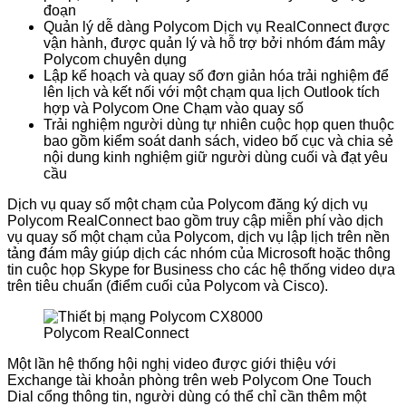
đoạn
Quản lý dễ dàng Polycom Dịch vụ RealConnect được
vận hành, được quản lý và hỗ trợ bởi nhóm đám mây
Polycom chuyên dụng
Lập kế hoạch và quay số đơn giản hóa trải nghiệm để
lên lịch và kết nối với một chạm qua lịch Outlook tích
hợp và Polycom One Chạm vào quay số
Trải nghiệm người dùng tự nhiên cuộc họp quen thuộc
bao gồm kiểm soát danh sách, video bố cục và chia sẻ
nội dung kinh nghiệm giữ người dùng cuối và đạt yêu
cầu
Dịch vụ quay số một chạm của Polycom đăng ký dịch vụ
Polycom RealConnect bao gồm truy cập miễn phí vào dịch
vụ quay số một chạm của Polycom, dịch vụ lập lịch trên nền
tảng đám mây giúp dịch các nhóm của Microsoft hoặc thông
tin cuộc họp Skype for Business cho các hệ thống video dựa
trên tiêu chuẩn (điểm cuối của Polycom và Cisco).
Polycom RealConnect
Một lần hệ thống hội nghị video được giới thiệu với
Exchange tài khoản phòng trên web Polycom One Touch
Dial cổng thông tin, người dùng có thể chỉ cần thêm một