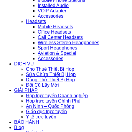
Mobile Phone Stations
Installed Audio
VOIP Adapter
Accessories
Headsets
Mobile Headsets
Office Headsets
Call Center Headsets
Wireless Stereo Headphones
Sport Headphones
Aviation & Special
Accessories
DỊCH VỤ
Cho Thuê Thiết Bị Họp
Sữa Chửa Thiết Bị Họp
Dùng Thử Thiết Bị Họp
Đổi Cũ Lấy Mới
GIẢI PHÁP
Họp trực tuyến Doanh nghiệp
Họp trực tuyến Chính Phủ
An Ninh – Quốc Phòng
Giáo dục trực tuyến
Y tế trực tuyến
BẢO HÀNH
Blog