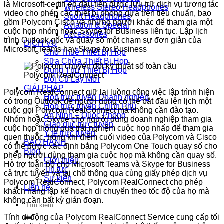
là Microsoft-certifi ed đầu tiên được lưu trữ dịch vụ tương tác
Wireless Stereo Headphones
video cho phép các thiết bị phòng dựa trên tiêu chuẩn, bao
Sport Headphones
gồm Polycom Cisco và những người khác để tham gia một
Aviation & Special
cuộc họp nhóm hoặc Skype for Business liên tục. Lập lịch
Accessories
trình Outlook gốc và quay số một chạm sự đơn giản của
DỊCH VỤ
Microsoft Teams hay Skype for Business
Cho Thuê Thiết Bị Họp
Sữa Chửa Thiết Bị Họp
Dùng Thử Thiết Bị Họp
Polycom RealConnect
Đổi Cũ Lấy Mới
GIẢI PHÁP
Polycom RealConnect giữ lại luồng công việc lập trình hiện
Họp trực tuyến Doanh nghiệp
có trong Outlook để người dùng có thể bắt đầu lên lịch một
Họp trực tuyến Chính Phủ
cuộc gọi Polycom RealConnect mà không cần đào tạo.
An Ninh – Quốc Phòng
Nhóm hoặc Skype cho người dùng doanh nghiệp tham gia
Giáo dục trực tuyến
cuộc họp thông qua trải nghiệm cuộc họp nhấp để tham gia
Y tế trực tuyến
quen thuộc, trong khi điểm cuối video của Polycom và Cisco
BẢO HÀNH
có thể được xác định bằng Polycom One Touch quay số cho
Blog
phép người dùng tham gia cuộc họp mà không cần quay số.
Giới thiệu
Hỗ trợ toàn bộ cho Microsoft Teams và Skype for Business
Tin tức
cả trực tuyến và tại chỗ thông qua cùng giấy phép dịch vụ
Sự kiện
Polycom RealConnect, Polycom RealConnect cho phép
Liên hệ
khách hàng lập kế hoạch di chuyển theo tốc độ của họ mà
không cần bất kỳ gián đoạn.
Tìm
kiếm:
Tính di động của Polycom RealConnect Service cung cấp tối