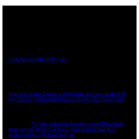
Nhà cung cấp chính thức các giải pháp, sảnthương
hiệu Poly tại Việt Nam và Myanmar
CHỨNG NHẬN NPP Poly
GIẢI PHÁP
Họp trực tuyến Doanh nghiệp
Giáo dục trực tuyến
Y tế
trực tuyến - Telehealth
Họp trực tuyến cho Chính phủ
UCBI Social:
DỊCH VỤ
Tư vấn giải pháp họp trực tuyến
Bảo hành
thiết bị Poly (Polycom)
Sửa chữa thiết bị họp trực
tuyến
Dịch vụ cho thuê thiết bị