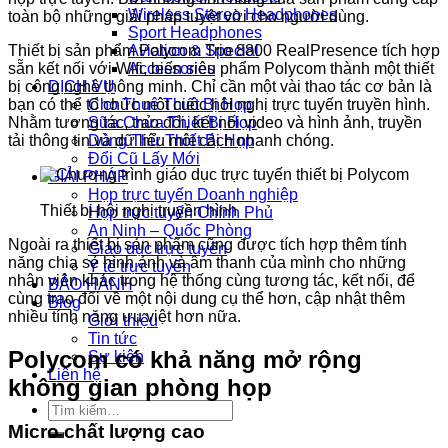
Wireless Stereo Headphones
toàn bộ những giải pháp tuyệt vời cho người dùng.
Sport Headphones
Thiết bị sản phẩm Polycom Trio 8800 RealPresence tích hợp
Aviation & Special
sẵn kết nối với Wifi, biến siêu phẩm Polycom thành một thiết
Accessories
bị công nghệ thông minh. Chỉ cần một vài thao tác cơ bản là
DỊCH VỤ
bạn có thể tổ chức một cuộc hội nghị trực tuyến truyền hình.
Cho Thuê Thiết Bị Họp
Nhằm tương tác, trao đổi, kết nối video và hình ảnh, truyền
Sữa Chửa Thiết Bị Họp
tải thông tin và dữ liệu một cách nhanh chóng.
Dùng Thử Thiết Bị Họp
Đổi Cũ Lấy Mới
GIẢI PHÁP
Họp trực tuyến Doanh nghiệp
Thiết bị hội nghị truyền hình
Họp trực tuyến Chính Phủ
An Ninh – Quốc Phòng
Ngoài ra thiết bị sản phẩm cũng được tích hợp thêm tính
Giáo dục trực tuyến
năng chia sẻ hình ảnh và âm thanh của mình cho những
Y tế trực tuyến
nhân viên khác trong hệ thống cùng tương tác, kết nối, để
BẢO HÀNH
cùng trao đổi về một nội dung cụ thể hơn, cập nhật thêm
Blog
nhiều tính năng ưu việt hơn nữa.
Giới thiệu
Tin tức
Polycom có khả năng mở rộng
Sự kiện
Liên hệ
không gian phòng họp
Tìm
kiếm:
Micro chất lượng cao