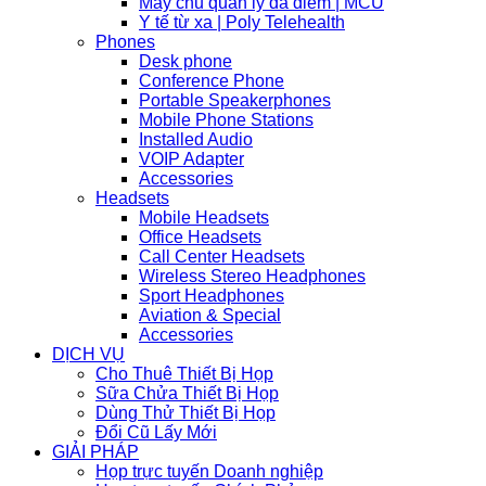
Máy chủ quản lý đa điểm | MCU
Y tế từ xa | Poly Telehealth
Phones
Desk phone
Conference Phone
Portable Speakerphones
Mobile Phone Stations
Installed Audio
VOIP Adapter
Accessories
Headsets
Mobile Headsets
Office Headsets
Call Center Headsets
Wireless Stereo Headphones
Sport Headphones
Aviation & Special
Accessories
DỊCH VỤ
Cho Thuê Thiết Bị Họp
Sữa Chửa Thiết Bị Họp
Dùng Thử Thiết Bị Họp
Đổi Cũ Lấy Mới
GIẢI PHÁP
Họp trực tuyến Doanh nghiệp