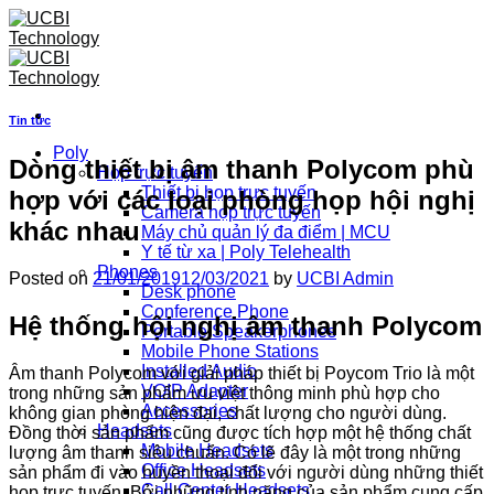
Skip
to
content
Tin tức
Poly
Dòng thiết bị âm thanh Polycom phù
Họp trực tuyến
Thiết bị họp trực tuyến
hợp với các loại phòng họp hội nghị
Camera họp trực tuyến
khác nhau
Máy chủ quản lý đa điểm | MCU
Y tế từ xa | Poly Telehealth
Phones
Posted on
21/01/2019
12/03/2021
by
UCBI Admin
Desk phone
Conference Phone
Hệ thống hội nghị âm thanh Polycom
Portable Speakerphones
Mobile Phone Stations
Installed Audio
Âm thanh Polycom với giải pháp thiết bị Poycom Trio là một
VOIP Adapter
trong những sản phẩm ưu việt thông minh phù hợp cho
Accessories
không gian phòng hiện đại, chất lượng cho người dùng.
Headsets
Đồng thời sản phẩm cũng được tích hợp một hệ thống chất
Mobile Headsets
lượng âm thanh siêu chuẩn. Có lẽ đây là một trong những
Office Headsets
sản phẩm đi vào huyền thoại đối với người dùng những thiết
Call Center Headsets
họp trực tuyến. Bởi những tính năng của sản phẩm cung cấp