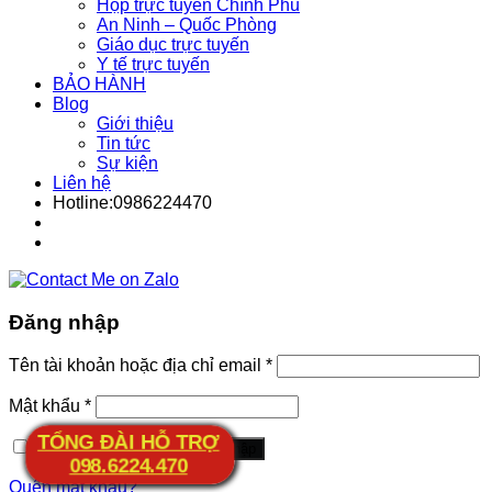
Họp trực tuyến Chính Phủ
An Ninh – Quốc Phòng
Giáo dục trực tuyến
Y tế trực tuyến
BẢO HÀNH
Blog
Giới thiệu
Tin tức
Sự kiện
Liên hệ
Hotline:0986224470
Đăng nhập
Tên tài khoản hoặc địa chỉ email
*
Mật khẩu
*
TỔNG ĐÀI HỖ TRỢ
Ghi nhớ mật khẩu
Đăng nhập
098.6224.470
Quên mật khẩu?