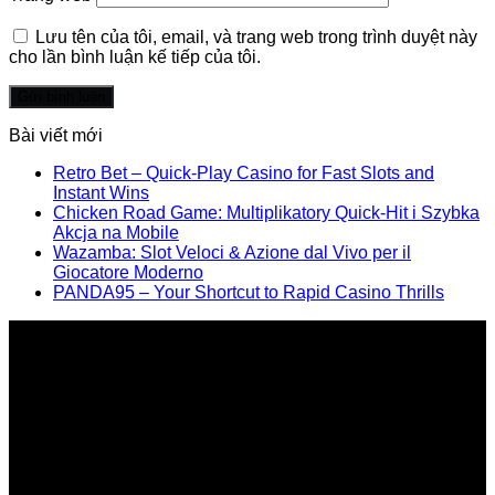
Lưu tên của tôi, email, và trang web trong trình duyệt này
cho lần bình luận kế tiếp của tôi.
Bài viết mới
Retro Bet – Quick‑Play Casino for Fast Slots and
Instant Wins
Chicken Road Game: Multiplikatory Quick‑Hit i Szybka
Akcja na Mobile
Wazamba: Slot Veloci & Azione dal Vivo per il
Giocatore Moderno
PANDA95 – Your Shortcut to Rapid Casino Thrills
Nhà cung cấp chính thức các giải pháp, sảnthương
hiệu Poly tại Việt Nam và Myanmar