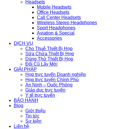
Headsets
Mobile Headsets
Office Headsets
Call Center Headsets
Wireless Stereo Headphones
Sport Headphones
Aviation & Special
Accessories
DỊCH VỤ
Cho Thuê Thiết Bị Họp
Sữa Chửa Thiết Bị Họp
Dùng Thử Thiết Bị Họp
Đổi Cũ Lấy Mới
GIẢI PHÁP
Họp trực tuyến Doanh nghiệp
Họp trực tuyến Chính Phủ
An Ninh – Quốc Phòng
Giáo dục trực tuyến
Y tế trực tuyến
BẢO HÀNH
Blog
Giới thiệu
Tin tức
Sự kiện
Liên hệ