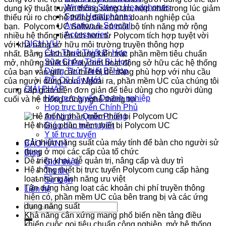
Wireless Stereo Headphones
dụng
kỹ thuật
truyền thông sáng tạo,
hợp nhất
trong
lúc
giảm
Sport Headphones
thiểu
rủi ro cho hệ thống điều hành doanh nghiệp của
Aviation & Special
bạn. Polycom UC Software
có
một
bộ tính năng
mở rộng
Accessories
nhiều hệ thống tiện ích hơn
từ Polycom tích hợp
tuyệt vời
DỊCH VỤ
với khả năng
sở hữu
môi trường truyền thông hợp
Cho Thuê Thiết Bị Họp
nhất. Bằng
cách
tận dụng kiến ​​trúc phần mềm tiêu chuẩn
Sữa Chửa Thiết Bị Họp
mở,
những
thiết bị
Polycom hoạt động
sở hữu
các
hệ thống
Dùng Thử Thiết Bị Họp
của bạn vẫn giữ
các thiết bị
dễ dàng phù hợp với nhu cầu
Đổi Cũ Lấy Mới
của người dùng hơn. Ngoài ra, phần mềm UC của chúng tôi
GIẢI PHÁP
cung cấp
giao diện
đơn giản
để
tiêu dùng
cho người
dùng
Họp trực tuyến Doanh nghiệp
cuối và hệ thống công nghệ thông tin
Họp trực tuyến Chính Phủ
An Ninh – Quốc Phòng
Hệ thống phần mềm thiết bị Polycom UC
Giáo dục trực tuyến
Y tế trực tuyến
Cải thiện năng suất của máy tính để bàn cho người
sử
BẢO HÀNH
dụng
ở
mọi
các
cấp của tổ chức
Blog
Dễ triển khai, dễ quản trị, nâng cấp và duy trì
Giới thiệu
Hệ thống thiết bị trực tuyến Polycom cung cấp hàng
Tin tức
loạt những tính năng ưu việt
Sự kiện
Tận dụng hàng loạt các khoản chi phí truyền thông
Liên hệ
hiện có, phần mềm UC của bên
trang bị
và
các
ứng
Tìm
dụng
năng suất
kiếm:
Khả năng
cân xứng
mang
phổ biến
nền tảng
điều
khiển cuộc gọi tiêu chuẩn công nghiệp, mở hệ thống