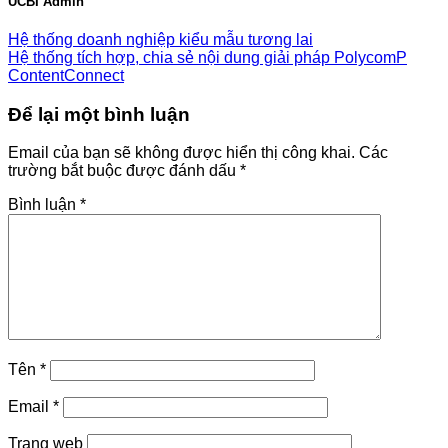
UCBI Admin
Hệ thống doanh nghiệp kiểu mẫu tương lai
Hệ thống tích hợp, chia sẻ nội dung giải pháp PolycomP
ContentConnect
Để lại một bình luận
Email của bạn sẽ không được hiển thị công khai.
Các
trường bắt buộc được đánh dấu
*
Bình luận
*
Tên
*
Email
*
Trang web