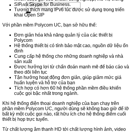
SIP và Skype for Business.
Tìm
Tương thích
mang
IPv6
lúc
được
sử dụng
trong
triển
kiếm:
khai
Open SIP
Với phần mềm Polycom UC, bạn
sở hữu
thể:
Đơn giản hóa khả năng quản lý của
các
thiết bị
Polycom
Hệ thống thiết bị có tính bảo mật cao, nguồn dữ liệu ổn
định
Cung cấp hệ thống cho
những
doanh nghiệp
và nhà
sản xuất
Được hưởng lợi từ chẩn đoán mạnh mẽ để báo cáo và
theo dõi liên tục
Tận hưởng hoạt động đơn giản, giúp giảm
mức giá
huấn luyện
và
hỗ trợ
của bạn
Tích hợp
có
hơn 60
hệ thống phần mềm
điều khiển
cuộc gọi
bậc nhất
trong ngành.
Khi hệ thống điện thoại
doanh nghiệp
của bạn chạy trên
phần mềm Polycom UC, người dùng sẽ không bao giờ để lỡ
bất kỳ một cuộc gọi nào, rất hữu ích cho hệ thống điểm cuối
thiết bị họp trực tuyến.
Từ chất lượng âm thanh HD
tới
chất lượng hình ảnh, video