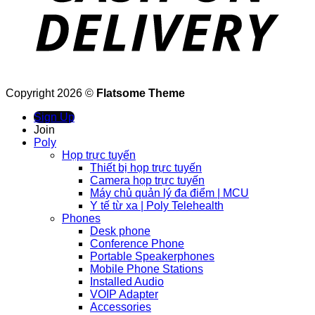
Copyright 2026 ©
Flatsome Theme
Sign Up
Join
Poly
Họp trực tuyến
Thiết bị họp trực tuyến
Camera họp trực tuyến
Máy chủ quản lý đa điểm | MCU
Y tế từ xa | Poly Telehealth
Phones
Desk phone
Conference Phone
Portable Speakerphones
Mobile Phone Stations
Installed Audio
VOIP Adapter
Accessories