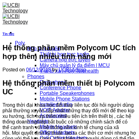
Skip
to
content
Tin tức
Poly
Hệ thống phần mềm Polycom UC tích
Họp trực tuyến
Thiết bị họp trực tuyến
hợp thêm nhiều tính năng mới
Camera họp trực tuyến
Máy chủ quản lý đa điểm | MCU
Posted on
06/12/2018
by
UCBI Admin
Y tế từ xa | Poly Telehealth
Phones
Hệ thống phần mềm thiết bị Polycom
Desk phone
Conference Phone
UC
Portable Speakerphones
Mobile Phone Stations
Installed Audio
Trong thời đại
khoa học
đổi thay
liên tục
đòi hỏi người dùng
VOIP Adapter
phải thường xuyên cập nhất những thay đổi mới để theo kịp
Accessories
xu hướng, tích hợp thêm nhiều tiện ích trên thiết bị ,
các
hệ
Headsets
thống doanh nghiệp
bắt buộc có những chính sách để có
Mobile Headsets
thể
cạnh tranh với hệ thống nền kinh tế chung của xã
Office Headsets
hội. Mọi quyết định
kỹ thuật tạo ra
các
thời cơ
mới nhưng họ
Call Center Headsets
cũng
với
thể lựa chọn. Vậy
khiến cho người dùng
có
thể tận