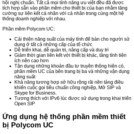
hội nghị chuẩn. Tất cả mọi tính năng ưu việt đều đã được
tích hợp sẵn vào phần mềm cho thiết bị của bạn nhằm
tăng
cường sự liên kết cá nhân với cá nhân trong cùng một hệ
thống doanh nghiệp với nhau.
Phần mềm Polycom UC:
Cải thiện năng suất của máy tính để bàn cho người
sử
dụng
ở
tất cả
những
cấp của tổ chức
Dễ triển khai, dễ quản trị, nâng cấp và duy trì
Giảm
thời gian
liên kết với thiết bị khác, tăng tính tiện
ích nên cao hơn
Tận dụng
những
khoản đầu tư truyền thông hiện có,
phần mềm UC của bên
trang bị
ba và
những
vận dụng
năng suất
Khả năng
tương hợp
sở hữu
rộng rãi
nền tảng
điều
khiển cuộc gọi tiêu chuẩn công nghiệp, Mở SIP và
Skype for Business.
Tương thích
với
IPv6
lúc
được
sử dụng
trong
khai triển
Open SIP
Ứng dụng hệ thống phần mềm thiết
bị Polycom UC