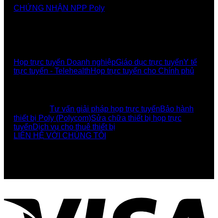
CHỨNG NHẬN NPP Poly
GIẢI PHÁP
Họp trực tuyến Doanh nghiệp
Giáo dục trực tuyến
Y tế
trực tuyến - Telehealth
Họp trực tuyến cho Chính phủ
UCBI Social:
DỊCH VỤ
Tư vấn giải pháp họp trực tuyến
Bảo hành
thiết bị Poly (Polycom)
Sửa chữa thiết bị họp trực
tuyến
Dịch vụ cho thuê thiết bị
LIÊN HỆ VỚI CHÚNG TÔI