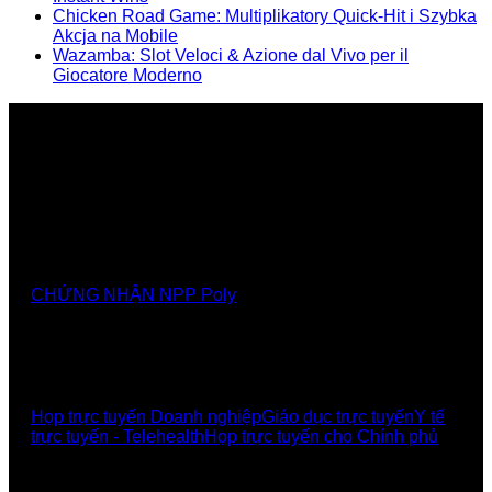
Chicken Road Game: Multiplikatory Quick‑Hit i Szybka
Akcja na Mobile
Wazamba: Slot Veloci & Azione dal Vivo per il
Giocatore Moderno
Nhà cung cấp chính thức các giải pháp, sảnthương
hiệu Poly tại Việt Nam và Myanmar
CHỨNG NHẬN NPP Poly
GIẢI PHÁP
Họp trực tuyến Doanh nghiệp
Giáo dục trực tuyến
Y tế
trực tuyến - Telehealth
Họp trực tuyến cho Chính phủ
UCBI Social: