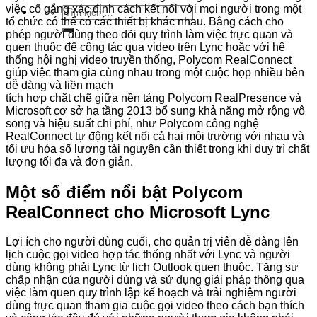
việc cố gắng xác định cách kết nối với mọi người trong một
Tìm
tổ chức có thể có các thiết bị khác nhau. Bằng cách cho
kiếm:
phép người dùng theo dõi quy trình làm việc trực quan và
quen thuộc để cộng tác qua video trên Lync hoặc với hệ
thống hội nghị video truyền thống, Polycom RealConnect
giúp việc tham gia cùng nhau trong một cuộc họp nhiều bên
dễ dàng và liền mạch
tích hợp chặt chẽ giữa nền tảng Polycom RealPresence và
Microsoft cơ sở hạ tầng 2013 bổ sung khả năng mở rộng vô
song và hiệu suất chi phí, như Polycom công nghệ
RealConnect tự động kết nối cả hai môi trường với nhau và
tối ưu hóa số lượng tài nguyên cần thiết trong khi duy trì chất
lượng tối đa và đơn giản.
Một số điểm nổi bật Polycom
RealConnect cho Microsoft Lync
Lợi ích cho người dùng cuối, cho quản trị viên dễ dàng lên
lịch cuộc gọi video hợp tác thống nhất với Lync và người
dùng không phải Lync từ lịch Outlook quen thuộc. Tăng sự
chấp nhận của người dùng và sử dụng giải pháp thông qua
việc làm quen quy trình lập kế hoạch và trải nghiệm người
dùng trực quan tham gia cuộc gọi video theo cách bạn thích