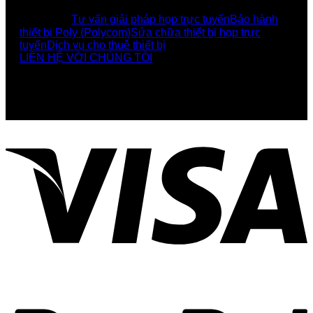
DỊCH VỤ
Tư vấn giải pháp họp trực tuyến
Bảo hành
thiết bị Poly (Polycom)
Sửa chữa thiết bị họp trực
tuyến
Dịch vụ cho thuê thiết bị
LIÊN HỆ VỚI CHÚNG TÔI