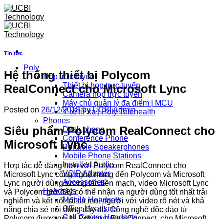
Skip
to
content
Tin tức
Poly
Hệ thống thiết bị Polycom
Họp trực tuyến
Thiết bị họp trực tuyến
RealConnect cho Microsoft Lync
Camera họp trực tuyến
Máy chủ quản lý đa điểm | MCU
Posted on
26/12/2018
by
UCBI Admin
Y tế từ xa | Poly Telehealth
Phones
Siêu phẩm Polycom RealConnect cho
Desk phone
Conference Phone
Microsoft Lync
Portable Speakerphones
Mobile Phone Stations
Installed Audio
Hợp tác dễ dàng hơn với Polycom RealConnect cho
VOIP Adapter
Microsoft Lync công nghệ mang đến Polycom và Microsoft
Accessories
Lync người dùng tương tác liền mạch, video Microsoft Lync
Headsets
và Polycom giờ đây có thể nhận ra người dùng tốt nhất trải
Mobile Headsets
nghiệm và kết nối tất cả mọi người với video rõ nét và khả
Office Headsets
năng chia sẻ nội dung đầy đủ. Công nghệ độc đáo từ
Call Center Headsets
Polycom được gọi là Polycom RealConnect cho Microsoft