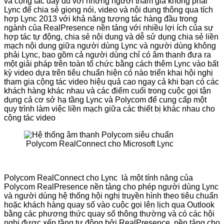
và cộng tác đầy đủ với những người tham gia không phải
Lync để chia sẻ giọng nói, video và nội dung thông qua tích
hợp Lync 2013 với khả năng tương tác hàng đầu trong
ngành của RealPresence nền tảng với nhiều lợi ích của sự
hợp tác tự động, chia sẻ nội dung và dễ sử dụng chia sẻ liền
mạch nội dung giữa người dùng Lync và người dùng không
phải Lync, bao gồm cả người dùng chỉ có âm thanh đưa ra
một giải pháp trên toàn tổ chức bằng cách thêm Lync vào bất
kỳ video dựa trên tiêu chuẩn hiện có nào triển khai hội nghị
tham gia cộng tác video hiệu quả cao ngay cả khi bạn có các
khách hàng khác nhau và các điểm cuối trong cuộc gọi tận
dụng cả cơ sở hạ tầng Lync và Polycom để cung cấp một
quy trình làm việc liền mạch giữa các thiết bị khác nhau cho
cộng tác video
Polycom RealConnect cho Microsoft Lync
Polycom RealConnect cho Lync là một tính năng của
Polycom RealPresence nền tảng cho phép người dùng Lync
và người dùng hệ thống hội nghị truyền hình theo tiêu chuẩn
hoặc khách hàng quay số vào cuộc gọi lên lịch qua Outlook
bằng các phương thức quay số thông thường và có các hội
nghị được xếp tầng tự động bởi RealPresence nền tảng cho