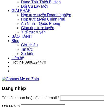
Dùng Thử Thiết Bị Họp
Đổi Cũ Lấy Mới
GIẢI PHÁP
Họp trực tuyến Doanh nghiệp
Họp trực tuyến Chính Phủ
An Ninh – Quốc Phòng
Giáo dục trực tuyến
Y tế trực tuyến
BẢO HÀNH
Blog
Giới thiệu
Tin tức
Sự kiện
Liên hệ
Hotline:0986224470
Đăng nhập
Tên tài khoản hoặc địa chỉ email
*
Mật khẩu
*