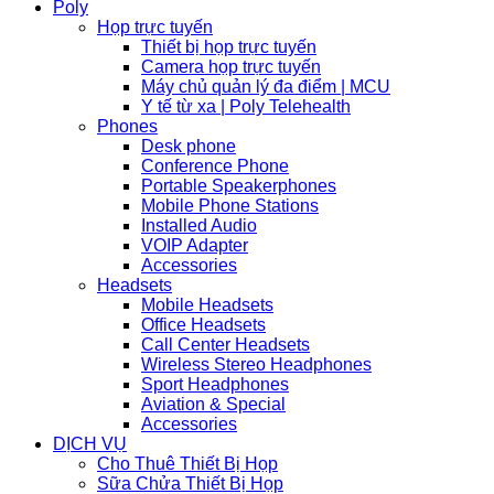
Poly
Họp trực tuyến
Thiết bị họp trực tuyến
Camera họp trực tuyến
Máy chủ quản lý đa điểm | MCU
Y tế từ xa | Poly Telehealth
Phones
Desk phone
Conference Phone
Portable Speakerphones
Mobile Phone Stations
Installed Audio
VOIP Adapter
Accessories
Headsets
Mobile Headsets
Office Headsets
Call Center Headsets
Wireless Stereo Headphones
Sport Headphones
Aviation & Special
Accessories
DỊCH VỤ
Cho Thuê Thiết Bị Họp
Sữa Chửa Thiết Bị Họp