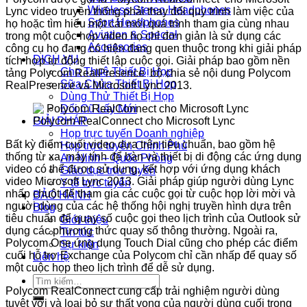
Wireless Stereo Headphones
Lync video truyền thống phải thay đổi quy trình làm việc của
Sport Headphones
họ hoặc tìm hiểu một cái mới quá trình tham gia cùng nhau
Aviation & Special
trong một cuộc họp video họ chỉ đơn giản là sử dụng các
Accessories
công cụ họ đang có hiện đang quen thuộc trong khi giải pháp
DỊCH VỤ
tích hợp tự động thiết lập cuộc gọi. Giải pháp bao gồm nền
Cho Thuê Thiết Bị Họp
tảng Polycom RealPresence bộ chia sẻ nội dung Polycom
Sữa Chửa Thiết Bị Họp
RealPresence và Microsoft Lync 2013.
Dùng Thử Thiết Bị Họp
Đổi Cũ Lấy Mới
Polycom RealConnect cho Microsoft Lync
GIẢI PHÁP
Họp trực tuyến Doanh nghiệp
Bất kỳ điểm cuối video dựa trên tiêu chuẩn, bao gồm hệ
Họp trực tuyến Chính Phủ
thống từ xa, máy tính để bàn và thiết bị di động các ứng dụng
An Ninh – Quốc Phòng
video có thể được sử dụng, kết hợp với ứng dụng khách
Giáo dục trực tuyến
video Microsoft Lync 2013. Giải pháp giúp người dùng Lync
Y tế trực tuyến
nhấp chuột để tham gia các cuộc gọi từ cuộc họp lời mời và
BẢO HÀNH
người dùng của các hệ thống hội nghị truyền hình dựa trên
Blog
tiêu chuẩn để quay số cuộc gọi theo lịch trình của Outlook sử
Giới thiệu
dụng các phương thức quay số thông thường. Ngoài ra,
Tin tức
Polycom One ứng dụng Touch Dial cũng cho phép các điểm
Sự kiện
cuối hỗ trợ Exchange của Polycom chỉ cần nhấp để quay số
Liên hệ
một cuộc họp theo lịch trình để dễ sử dụng.
Tìm
Polycom RealConnect cung cấp trải nghiệm người dùng
kiếm:
tuyệt vời và loại bỏ sự thất vọng của người dùng cuối trong