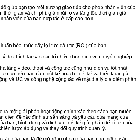
để giúp bạn tạo môi trường giao tiếp cho phép nhân viên của
hời gian và chi phí, giảm rủi ro và tăng tốc thời gian giải
 nhân viên của bạn hợp tác ở cấp cao hơn.
chuẩn hóa, thúc đẩy lợi tức đầu tư (ROI) của bạn
lý do chính tại sao các tổ chức chọn dịch vụ chuyên nghiệp
ạ tầng video, thoại và cộng tác cũng như dịch vụ tốt nhất
có lợi nếu bạn cần một kế hoạch thiết kế và triển khai giải
ộng về UC và công nghệ cộng tác về mặt địa lý địa điểm phân
o ra một giải pháp hoạt động chính xác theo cách bạn muốn
toàn diện để xác định sự sẵn sàng và yêu cầu của mạng của
 bạn, hình dung và dịch vụ thiết kế giải pháp để tối ưu hóa
iến lược áp dụng và thay đổi quy trình quản lý.
hu cầu của bạn là để mở rộng nhóm của bạn cho một dự án