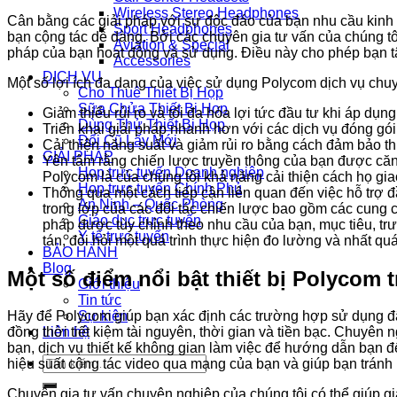
Wireless Stereo Headphones
Cân bằng các giải pháp với sự độc đáo của bạn nhu cầu kinh 
Sport Headphones
bạn cộng tác dễ dàng. Bởi các chuyên gia tư vấn của chúng tôi đ
Aviation & Special
pháp của bạn hoạt động và sử dụng. Điều này cho phép bạn tậ
Accessories
DỊCH VỤ
Một số lợi ích đa dạng của việc sử dụng Polycom dịch vụ ch
Cho Thuê Thiết Bị Họp
Sữa Chửa Thiết Bị Họp
Giảm thiểu rủi ro và tối đa hóa lợi tức đầu tư khi áp d
Dùng Thử Thiết Bị Họp
Triển khai giải pháp nhanh hơn với các dịch vụ đóng gói
Đổi Cũ Lấy Mới
Cải thiện năng suất và giảm rủi ro bằng cách đảm bảo t
GIẢI PHÁP
Yên tâm rằng chiến lược truyền thông của bạn được căn 
Họp trực tuyến Doanh nghiệp
Polycom là của chúng tôi khả năng cải thiện cách họ giao
Họp trực tuyến Chính Phủ
Thông qua một cách tiếp cận liên quan đến việc hỗ trợ đ
An Ninh – Quốc Phòng
trong lớp của các đối tác chiến lược bao gồm các cung cấ
Giáo dục trực tuyến
pháp được tùy chỉnh theo nhu cầu của bạn, mục tiêu, t
Y tế trực tuyến
tán, đòi hỏi một quá trình thực hiện đo lường và nhất 
BẢO HÀNH
Blog
Một số điểm nổi bật thiết bị Polycom 
Giới thiệu
Tin tức
Sự kiện
Hãy để Polycom giúp bạn xác định các trường hợp sử dụng đã 
Liên hệ
đồng thời tiết kiệm tài nguyên, thời gian và tiền bạc. Chuyê
bạn, dịch vụ thiết kế không gian làm việc để hướng dẫn bạn đ
Tìm
hiệu suất cộng tác video qua mạng của bạn và giúp bạn tránh 
kiếm:
Chuyên gia tư vấn chuyên nghiệp của chúng tôi có thể giúp g