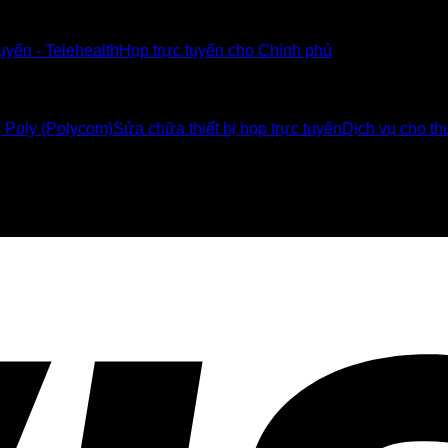
tuyến - Telehealth
Họp trực tuyến cho Chính phủ
ị Poly (Polycom)
Sửa chữa thiết bị họp trực tuyến
Dịch vụ cho thu