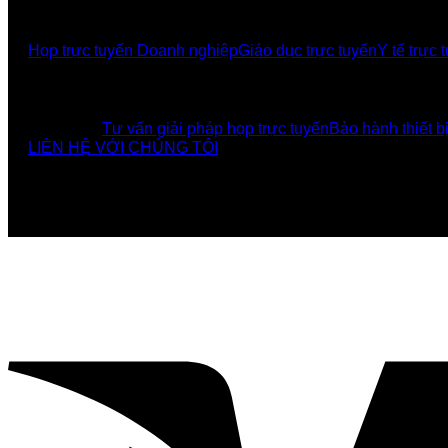
GIẢI PHÁP
Họp trực tuyến Doanh nghiệp
Giáo dục trực tuyến
Y tế trực 
UCBI Social:
DỊCH VỤ
Tư vấn giải pháp họp trực tuyến
Bảo hành thiết b
LIÊN HỆ VỚI CHÚNG TÔI