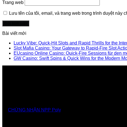
Trang web
Lưu tên của tôi, email, và trang web trong trình duyệt này ch
Bài viết mới
Lucky Vibe: Quick‑Hit Slots and Rapid Thrills for the Int
Slot Mafia Casino: Your Gateway to Rapid‑Fire Slot Acti
EUcasino Online Casino: Quick‑Fire Sessions für den m
GW Casino: Swift Spins & Quick Wins for the Modern M
Nhà cung cấp chính thức các giải pháp, sảnthương hiệ
CHỨNG NHẬN NPP Poly