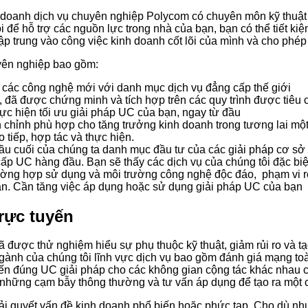
doanh dịch vụ chuyên nghiệp Polycom có ​​chuyên môn kỹ thuật 
ể hỗ trợ các nguồn lực trong nhà của bạn, bạn có thể tiết kiệm t
p trung vào công việc kinh doanh cốt lõi của mình và cho phép
uyên nghiệp bao gồm:
ụng các công nghệ mới với danh mục dịch vụ đẳng cấp thế giới
, đã được chứng minh và tích hợp trên các quy trình được tiêu 
hực hiện tối ưu giải pháp UC của bạn, ngay từ đầu
chỉnh phù hợp cho tăng trưởng kinh doanh trong tương lai một 
 tiếp, hợp tác và thực hiện.
ầu cuối của chúng ta danh mục đầu tư của các giải pháp cơ sở h
p UC hàng đầu. Bạn sẽ thấy các dịch vụ của chúng tôi đặc biệt 
rường hợp sử dụng và môi trường công nghệ độc đáo, phạm vi r
quán. Cần tăng việc áp dụng hoặc sử dụng giải pháp UC của bạn
trực tuyến
được thử nghiệm hiểu sự phụ thuộc kỹ thuật, giảm rủi ro và tạ
n ngành của chúng tôi lĩnh vực dịch vụ bao gồm đánh giá mạng 
ến đúng UC giải pháp cho các không gian cộng tác khác nhau của
những cạm bẫy thông thường và tư vấn áp dụng để tạo ra một ch
iải quyết vấn đề kinh doanh phổ biến hoặc phức tạp. Cho dù n