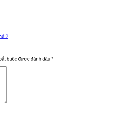
hế ?
bắt buộc được đánh dấu
*