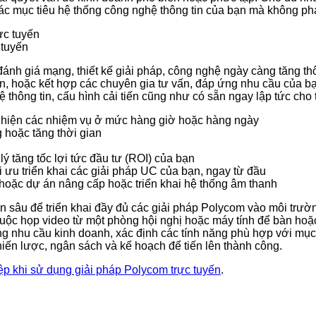
 các mục tiêu hệ thống công nghệ thông tin của bạn mà không p
 tuyến
ánh giá mạng, thiết kế giải pháp, công nghệ ngày càng tăng t
ấn, hoặc kết hợp các chuyên gia tư vấn, đáp ứng nhu cầu của b
thông tin, cấu hình cải tiến cũng như có sẵn ngay lập tức cho t
c hiện các nhiệm vụ ở mức hàng giờ hoặc hàng ngày
 hoặc tăng thời gian
lý tăng tốc lợi tức đầu tư (ROI) của bạn
i ưu triển khai các giải pháp UC của bạn, ngay từ đầu
 hoặc dự án nâng cấp hoặc triển khai hệ thống âm thanh
sâu để triển khai đầy đủ các giải pháp Polycom vào môi trường
ộc họp video từ một phòng hội nghị hoặc máy tính để bàn hoặc 
ng nhu cầu kinh doanh, xác định các tính năng phù hợp với mục
hiến lược, ngân sách và kế hoạch để tiến lên thành công.
p khi sử dụng giải pháp Polycom trực tuyến
.