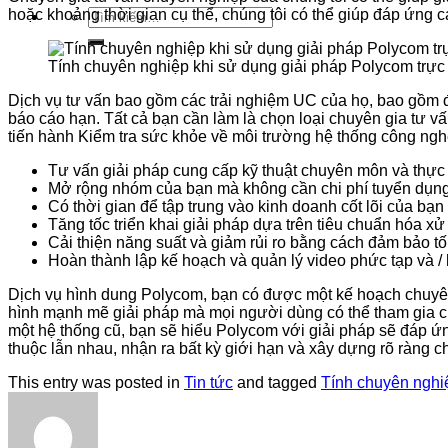
Tìm
hoặc khoảng thời gian cụ thể, chúng tôi có thể giúp đáp ứng
kiếm:
Tính chuyên nghiệp khi sử dụng giải pháp Polycom trực
Dịch vụ tư vấn bao gồm các trải nghiệm UC của họ, bao gồm đ
báo cáo hạn. Tất cả bạn cần làm là chọn loại chuyên gia tư v
tiến hành Kiểm tra sức khỏe về môi trường hệ thống công nghệ 
Tư vấn giải pháp cung cấp kỹ thuật chuyên môn và thự
Mở rộng nhóm của bạn mà không cần chi phí tuyển dụng
Có thời gian để tập trung vào kinh doanh cốt lõi của bạn
Tăng tốc triển khai giải pháp dựa trên tiêu chuẩn hóa xử 
Cải thiện năng suất và giảm rủi ro bằng cách đảm bảo tố
Hoàn thành lập kế hoạch và quản lý video phức tạp và /
Dịch vụ hình dung Polycom, bạn có được một kế hoạch chuyên 
hình mạnh mẽ giải pháp mà mọi người dùng có thể tham gia cu
một hệ thống cũ, bạn sẽ hiểu Polycom với giải pháp sẽ đáp ứ
thuộc lẫn nhau, nhận ra bất kỳ giới hạn và xây dựng rõ ràng c
This entry was posted in
Tin tức
and tagged
Tính chuyên nghiệ