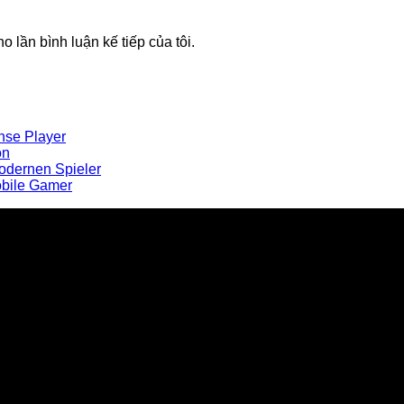
o lần bình luận kế tiếp của tôi.
ense Player
on
odernen Spieler
obile Gamer
u Poly tại Việt Nam và Myanmar