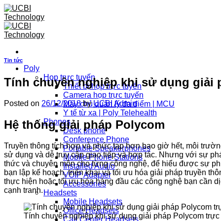
Skip
to
content
Tin tức
Poly
Họp trực tuyến
Tính chuyên nghiệp khi sử dụng giải
Thiết bị họp trực tuyến
Camera họp trực tuyến
Posted on
26/12/2018
by
UCBI Admin
Máy chủ quản lý đa điểm | MCU
Y tế từ xa | Poly Telehealth
Phones
Hệ thống giải pháp Polycom
Desk phone
Conference Phone
Truyền thông tích hợp và phức tạp hơn bao giờ hết, môi trườ
Portable Speakerphones
sử dụng và dễ truy cập giao tiếp và hợp tác. Nhưng với sự ph
Mobile Phone Stations
thức và chuyên môn cho từng công nghệ, để hiểu được sự phụ 
Installed Audio
bạn lập kế hoạch, triển khai và tối ưu hóa giải pháp truyền t
VOIP Adapter
thực hiện hoặc tối ưu hóa hàng đầu các công nghệ bạn cần dị
Accessories
cạnh tranh.
Headsets
Mobile Headsets
Office Headsets
Tính chuyên nghiệp khi sử dụng giải pháp Polycom trực
Call Center Headsets