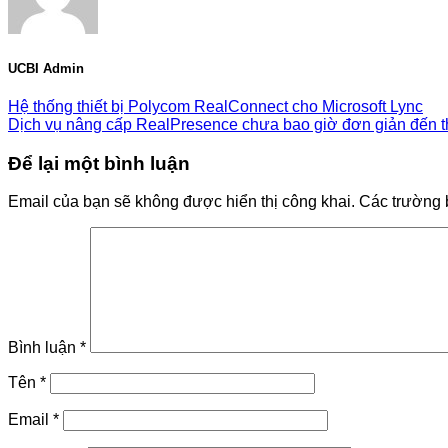
UCBI Admin
Hệ thống thiết bị Polycom RealConnect cho Microsoft Lync
Dịch vụ nâng cấp RealPresence chưa bao giờ đơn giản đến t
Để lại một bình luận
Email của bạn sẽ không được hiển thị công khai.
Các trường 
Bình luận
*
Tên
*
Email
*