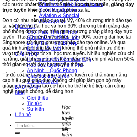
các nước phát triển trên thế giới,
học trực tuyến
,
giảng dạy
Wireless Stereo Headphones
trực tuyến
không còn là giải pháp xa lạ.
Sport Headphones
Aviation & Special
Đơn cử như nền giáo dục tại Mỹ, 40% chương trình đào tạo
Accessories
tại các trường đại học và hơn 30% chương trình giảng dạy
DỊCH VỤ
phổ thông được thực hiện qua phương pháp giảng dạy trực
Cho Thuê Thiết Bị Họp
tuyến. Theo Cyber Universities, gần 90% trường đại học tại
Sữa Chửa Thiết Bị Họp
Singapore sử dụng phương pháp đào tạo online. Và qua
Dùng Thử Thiết Bị Họp
quá trình ứng dụng lâu dài, không thể phủ nhận ưu điểm
Đổi Cũ Lấy Mới
vượt trội của học từ xa, học trực tuyến. Nhiều nghiên cứu chỉ
GIẢI PHÁP
ra rằng, giải pháp giúp tiết kiệm đến 70% chi phí và hơn 50%
Họp trực tuyến Doanh nghiệp
thời gian so với dạy học truyền thống.
Họp trực tuyến Chính Phủ
An Ninh – Quốc Phòng
Từ đó có thể thấy,
giảng dạy trực tuyến
có khả năng nâng
Giáo dục trực tuyến
cao hiệu quả giáo dục. Không chỉ giúp làm gọn bộ máy
Y tế trực tuyến
giảng dạy mà còn tạo cơ hội cho thế hệ trẻ tiếp cận công
BẢO HÀNH
nghệ nhanh chóng, dễ dàng hơn.
Blog
Giới thiệu
Tin tức
Học
Sự kiện
trực
Liên hệ
tuyến
giúp
Tìm
tiết
kiếm:
kiệm