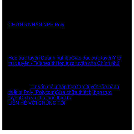
Nhà cung cấp chính thức các giải pháp, sảnthương
hiệu Poly tại Việt Nam và Myanmar
CHỨNG NHẬN NPP Poly
GIẢI PHÁP
Họp trực tuyến Doanh nghiệp
Giáo dục trực tuyến
Y tế
trực tuyến - Telehealth
Họp trực tuyến cho Chính phủ
UCBI Social:
DỊCH VỤ
Tư vấn giải pháp họp trực tuyến
Bảo hành
thiết bị Poly (Polycom)
Sửa chữa thiết bị họp trực
tuyến
Dịch vụ cho thuê thiết bị
LIÊN HỆ VỚI CHÚNG TÔI