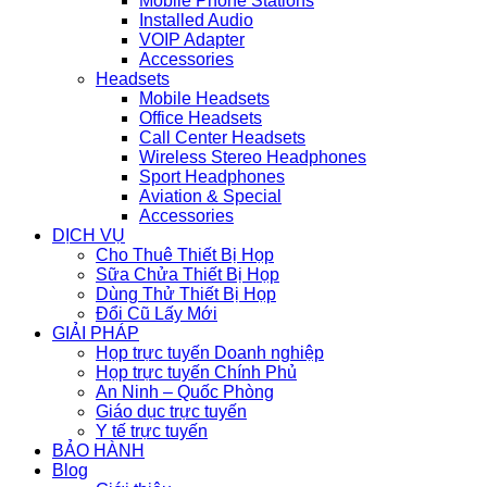
Mobile Phone Stations
Installed Audio
VOIP Adapter
Accessories
Headsets
Mobile Headsets
Office Headsets
Call Center Headsets
Wireless Stereo Headphones
Sport Headphones
Aviation & Special
Accessories
DỊCH VỤ
Cho Thuê Thiết Bị Họp
Sữa Chửa Thiết Bị Họp
Dùng Thử Thiết Bị Họp
Đổi Cũ Lấy Mới
GIẢI PHÁP
Họp trực tuyến Doanh nghiệp
Họp trực tuyến Chính Phủ
An Ninh – Quốc Phòng
Giáo dục trực tuyến
Y tế trực tuyến
BẢO HÀNH
Blog