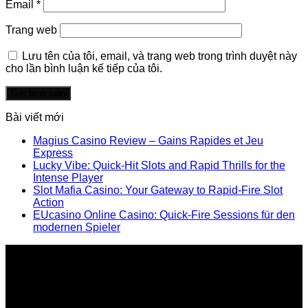
Email
*
Trang web
Lưu tên của tôi, email, và trang web trong trình duyệt này
cho lần bình luận kế tiếp của tôi.
Bài viết mới
Magius Casino Review – Gains Rapides et Jeu
Express
Lucky Vibe: Quick‑Hit Slots and Rapid Thrills for the
Intense Player
Slot Mafia Casino: Your Gateway to Rapid‑Fire Slot
Action
EUcasino Online Casino: Quick‑Fire Sessions für den
modernen Spieler