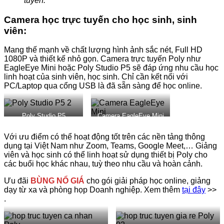
tuyến.
Camera học trực tuyến cho học sinh, sinh
viên:
Mang thế mạnh về chất lượng hình ảnh sắc nét, Full HD
1080P và thiết kế nhỏ gọn. Camera trực tuyến Poly như
EagleEye Mini hoặc Poly Studio P5 sẽ đáp ứng nhu cầu học
linh hoạt của sinh viên, học sinh. Chỉ cần kết nối với
PC/Laptop qua cổng USB là đã sẵn sàng để học online.
Poly Studio P5
Camera EagleEye Mini
Với ưu điểm có thể hoạt động tốt trên các nền tảng thông
dụng tại Việt Nam như Zoom, Teams, Google Meet,… Giảng
viên và học sinh có thể linh hoạt sử dụng thiết bị Poly cho
các buổi học khác nhau, tuỳ theo nhu cầu và hoàn cảnh.
Ưu đãi
BÙNG NỔ GIÁ
cho gói giải pháp học online, giảng
dạy từ xa và phòng họp Doanh nghiệp. Xem thêm
tại đây
>>
.