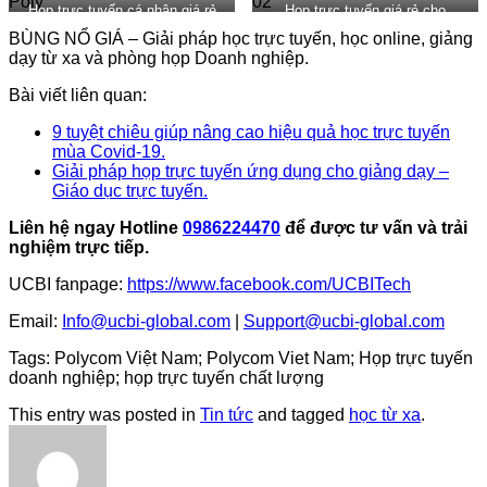
Họp trực tuyến cá nhân giá rẻ
Họp trực tuyến giá rẻ cho
Doanh nghiệp
BÙNG NỔ GIÁ – Giải pháp học trực tuyến, học online, giảng
dạy từ xa và phòng họp Doanh nghiệp.
Bài viết liên quan:
9 tuyệt chiêu giúp nâng cao hiệu quả học trực tuyến
mùa Covid-19.
Giải pháp họp trực tuyến ứng dụng cho giảng dạy –
Giáo dục trực tuyến.
Liên hệ ngay Hotline
0986224470
để được tư vấn và trải
nghiệm trực tiếp.
UCBI fanpage:
https://www.facebook.com/UCBITech
Email:
Info@ucbi-global.com
|
Support@ucbi-global.com
Tags: Polycom Việt Nam; Polycom Viet Nam; Họp trực tuyến
doanh nghiệp; họp trực tuyến chất lượng
This entry was posted in
Tin tức
and tagged
học từ xa
.