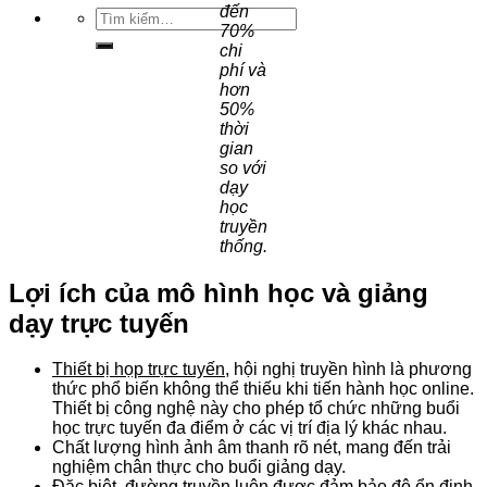
đến
Tìm
70%
kiếm:
chi
phí và
hơn
50%
thời
gian
so với
dạy
học
truyền
thống.
Lợi ích của mô hình học và giảng
dạy
trực tuyến
Thiết bị họp trực tuyến
, hội nghị truyền hình là phương
thức phổ biến không thể thiếu khi tiến hành học online.
Thiết bị công nghệ này cho phép tổ chức những buổi
học trực tuyến đa điểm ở các vị trí địa lý khác nhau.
Chất lượng hình ảnh âm thanh rõ nét, mang đến trải
nghiệm chân thực cho buổi giảng dạy.
Đặc biệt, đường truyền luôn được đảm bảo độ ổn định