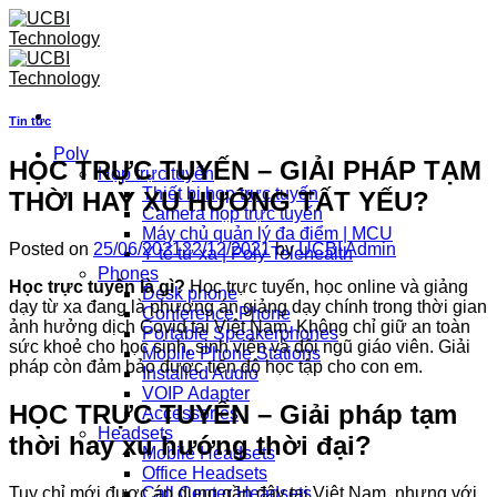
Skip
to
content
Tin tức
Poly
HỌC TRỰC TUYẾN – GIẢI PHÁP TẠM
Họp trực tuyến
Thiết bị họp trực tuyến
THỜI HAY XU HƯỚNG TẤT YẾU?
Camera họp trực tuyến
Máy chủ quản lý đa điểm | MCU
Posted on
25/06/2021
22/12/2021
by
UCBI Admin
Y tế từ xa | Poly Telehealth
Phones
Học trực tuyến là gì?
Học trực tuyến, học online và giảng
Desk phone
dạy từ xa đang là phương án giảng dạy chính trong thời gian
Conference Phone
ảnh hưởng dịch Covid tại Việt Nam. Không chỉ giữ an toàn
Portable Speakerphones
sức khoẻ cho học sinh, sinh viên và đội ngũ giáo viên. Giải
Mobile Phone Stations
pháp còn đảm bảo được tiến độ học tập cho con em.
Installed Audio
VOIP Adapter
HỌC TRỰC TUYẾN – Giải pháp tạm
Accessories
Headsets
thời hay xu hướng thời đại?
Mobile Headsets
Office Headsets
Tuy chỉ mới được áp dụng gần đây tại Việt Nam, nhưng với
Call Center Headsets