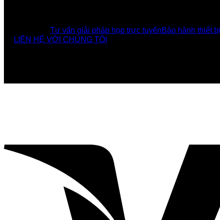
UCBI Social:
DỊCH VỤ
Tư vấn giải pháp họp trực tuyến
Bảo hành thiết b
LIÊN HỆ VỚI CHÚNG TÔI