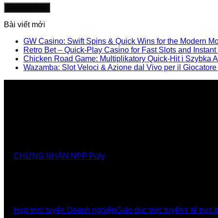
Bài viết mới
GW Casino: Swift Spins & Quick Wins for the Modern M
Retro Bet – Quick‑Play Casino for Fast Slots and Instan
Chicken Road Game: Multiplikatory Quick‑Hit i Szybka A
Wazamba: Slot Veloci & Azione dal Vivo per il Giocator
Nhà cung cấp chính thức các giải pháp, sảnthương hiệ
CHỨNG NHẬN NPP Poly
GIẢI PHÁP
Họp trực tuyến Doanh nghiệp
Giáo dục trực tuyến
Y tế trực 