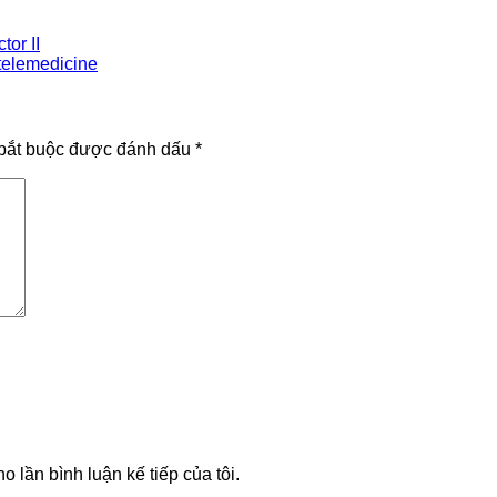
or II
telemedicine
bắt buộc được đánh dấu
*
o lần bình luận kế tiếp của tôi.