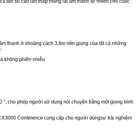
ả tần số cao lẫn thấp mang lại âm thanh tự nhiên cho cuộc
âm thanh ở khoảng cách 3,6m nên giọng của tất cả những
.
 mà không phiền nhiễu
 °, cho phép người sử dụng nói chuyện bằng một giọng bình
com CX3000 Conference cung cấp cho người dùngsự trải nghiệm