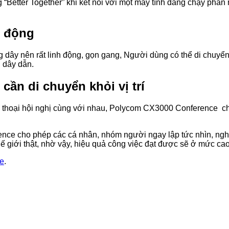
etter Together” khi kết nối với một máy tính đang chạy phần
h động
 dây nên rất linh động, gọn gang, Người dùng có thể di chuy
 dây dẫn.
cần di chuyển khỏi vị trí
thoại hội nghị cùng với nhau, Polycom CX3000 Conference cho 
ce cho phép các cá nhân, nhóm người ngay lập tức nhìn, nghe 
ế giới thật, nhờ vậy, hiệu quả công việc đạt được sẽ ở mức cao
ce
.