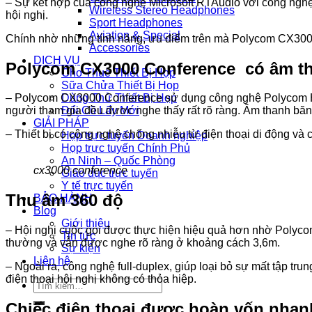
– Sự kết hợp của công nghệ Microsoft RTAudio với công nghệ 
Wireless Stereo Headphones
hội nghị.
Sport Headphones
Aviation & Special
Chính nhờ những tính năng, ưu điểm trên mà Polycom CX3000
Accessories
DỊCH VỤ
Polycom CX3000 Conference có âm th
Cho Thuê Thiết Bị Họp
Sữa Chửa Thiết Bị Họp
Dùng Thử Thiết Bị Họp
– Polycom CX3000 Conference sử dụng công nghệ Polycom HD 
Đổi Cũ Lấy Mới
người tham gia đều được nghe thấy rất rõ ràng. Âm thanh băng 
GIẢI PHÁP
– Thiết bị có công nghệ chống nhiễu từ điện thoại di động và c
Họp trực tuyến Doanh nghiệp
Họp trực tuyến Chính Phủ
An Ninh – Quốc Phòng
cx3000 conference
Giáo dục trực tuyến
Y tế trực tuyến
Thu âm 360 độ
BẢO HÀNH
Blog
Giới thiệu
– Hội nghị cuộc gọi được thực hiện hiệu quả hơn nhờ Polyc
Tin tức
thường và vẫn được nghe rõ ràng ở khoảng cách 3,6m.
Sự kiện
Liên hệ
– Ngoài ra, công nghệ full-duplex, giúp loại bỏ sự mất tập t
điện thoại hội nghị không có thỏa hiệp.
Tìm
kiếm:
Chiếc điện thoại được hoàn vốn nha