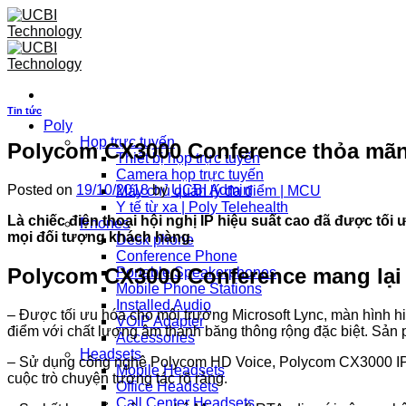
Skip
to
content
Tin tức
Poly
Họp trực tuyến
Polycom CX3000 Conference thỏa mãn
Thiết bị họp trực tuyến
Camera họp trực tuyến
Posted on
19/10/2018
by
UCBI Admin
Máy chủ quản lý đa điểm | MCU
Y tế từ xa | Poly Telehealth
Là chiếc điện thoại hội nghị IP hiệu suất cao đã được t
Phones
mọi đối tượng khách hàng.
Desk phone
Conference Phone
Polycom CX3000 Conference mang lại 
Portable Speakerphones
Mobile Phone Stations
Installed Audio
– Được tối ưu hóa cho môi trường Microsoft Lync, màn hình h
VOIP Adapter
điểm với chất lượng âm thanh băng thông rộng đặc biệt. Sản 
Accessories
Headsets
– Sử dụng công nghệ Polycom HD Voice, Polycom CX3000 IP 
Mobile Headsets
cuộc trò chuyện tương tác rõ ràng.
Office Headsets
Call Center Headsets