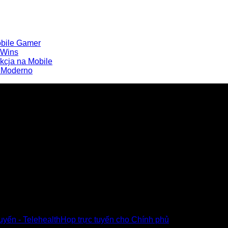
obile Gamer
t Wins
kcja na Mobile
e Moderno
u Poly tại Việt Nam và Myanmar
tuyến - Telehealth
Họp trực tuyến cho Chính phủ