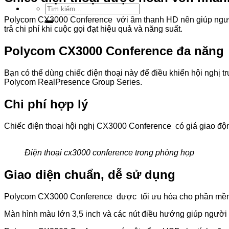
Tìm
kiếm:
Polycom CX3000 Conference với âm thanh HD nên giúp người dùn
trả chi phí khi cuộc gọi đạt hiệu quả và năng suất.
Polycom CX3000 Conference đa năng
Bạn có thể dùng chiếc điện thoại này để điều khiển hội nghị 
Polycom RealPresence Group Series.
Chi phí hợp lý
Chiếc điện thoại hội nghị CX3000 Conference có giá giao độ
Điện thoại cx3000 conference trong phòng họp
Giao diện chuẩn, dễ sử dụng
Polycom CX3000 Conference được tối ưu hóa cho phần mềm Mi
Màn hình màu lớn 3,5 inch và các nút điều hướng giúp người d