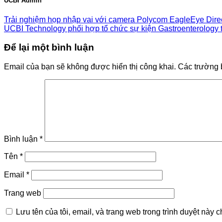
UCBI Admin
Trải nghiệm họp nhập vai với camera Polycom EagleEye Direct
UCBI Technology phối hợp tổ chức sự kiện Gastroenterology 
Để lại một bình luận
Email của bạn sẽ không được hiển thị công khai.
Các trường 
Bình luận
*
Tên
*
Email
*
Trang web
Lưu tên của tôi, email, và trang web trong trình duyệt này ch