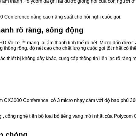
âm thanh Polycom đã ghi lại được giọng nói của con người ở c
 Conference nâng cao năng suất cho hội nghị cuộc gọi.
anh rõ ràng, sống động
Voice ™ mang lại âm thanh tinh thể rõ nét. Micro đón được 
thông rộng, độ nét cao cho chất lượng cuộc gọi tốt nhất có thể
ác thiết bị không dây khác, cung cấp thông tin liên lạc rõ ràng
om CX3000 Conference có 3 micro nhạy cảm với độ bao phủ 360
rung , công nghệ tiến bộ loại bỏ tiếng vang mới nhất của Poly
nh chóng