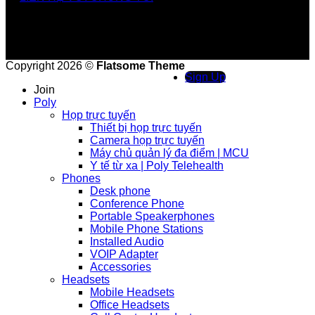
Copyright 2026 ©
Flatsome Theme
Sign Up
Join
Poly
Họp trực tuyến
Thiết bị họp trực tuyến
Camera họp trực tuyến
Máy chủ quản lý đa điểm | MCU
Y tế từ xa | Poly Telehealth
Phones
Desk phone
Conference Phone
Portable Speakerphones
Mobile Phone Stations
Installed Audio
VOIP Adapter
Accessories
Headsets
Mobile Headsets
Office Headsets