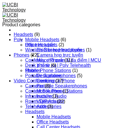
Skip
to
content
Product categories
Headsets
(9)
Poly
Mobile Headsets
(6)
Họp trực tuyến
Office Headsets
(2)
Wireless Stereo Headphones
Thiết bị họp trực tuyến
(1)
Phones
(22)
Camera họp trực tuyến
Conference Phone
Máy chủ quản lý đa điểm | MCU
(11)
Desk phone
Y tế từ xa | Poly Telehealth
(6)
Phones
Mobile Phone Stations
(1)
Portable Speakerphones
Desk phone
(5)
Video Conferencing
Conference Phone
(37)
Cameras
Portable Speakerphones
(8)
Content Solutions
Mobile Phone Stations
(1)
Infrastructure
Installed Audio
(1)
Room Systems
VOIP Adapter
(22)
Telehealth
Accessories
(3)
Headsets
Mobile Headsets
Office Headsets
Call Center Headsets