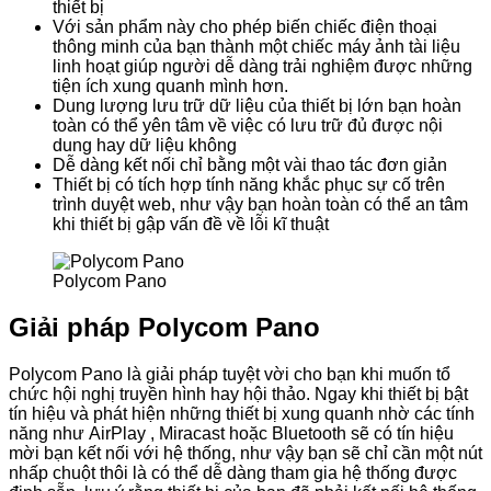
thiết bị
Với sản phẩm này cho phép biến chiếc điện thoại
thông minh của bạn thành một chiếc máy ảnh tài liệu
linh hoạt giúp người dễ dàng trải nghiệm được những
tiện ích xung quanh mình hơn.
Dung lượng lưu trữ dữ liệu của thiết bị lớn bạn hoàn
toàn có thể yên tâm về việc có lưu trữ đủ được nội
dung hay dữ liệu không
Dễ dàng kết nối chỉ bằng một vài thao tác đơn giản
Thiết bị có tích hợp tính năng khắc phục sự cố trên
trình duyệt web, như vậy bạn hoàn toàn có thể an tâm
khi thiết bị gập vấn đề về lỗi kĩ thuật
Polycom Pano
Giải pháp Polycom Pano
Polycom Pano là giải pháp tuyệt vời cho bạn khi muốn tổ
chức hội nghị truyền hình hay hội thảo. Ngay khi thiết bị bật
tín hiệu và phát hiện những thiết bị xung quanh nhờ các tính
năng như AirPlay , Miracast hoặc Bluetooth sẽ có tín hiệu
mời bạn kết nối với hệ thống, như vậy bạn sẽ chỉ cần một nút
nhấp chuột thôi là có thể dễ dàng tham gia hệ thống được