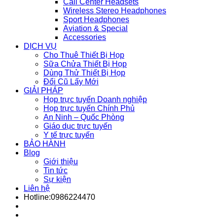
Call Center Headsets
Wireless Stereo Headphones
Sport Headphones
Aviation & Special
Accessories
DỊCH VỤ
Cho Thuê Thiết Bị Họp
Sữa Chửa Thiết Bị Họp
Dùng Thử Thiết Bị Họp
Đổi Cũ Lấy Mới
GIẢI PHÁP
Họp trực tuyến Doanh nghiệp
Họp trực tuyến Chính Phủ
An Ninh – Quốc Phòng
Giáo dục trực tuyến
Y tế trực tuyến
BẢO HÀNH
Blog
Giới thiệu
Tin tức
Sự kiện
Liên hệ
Hotline:0986224470