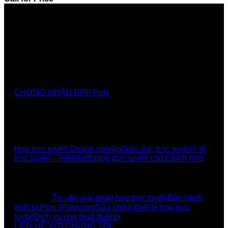
Nhà cung cấp chính thức các giải pháp, sảnthương
hiệu Poly tại Việt Nam và Myanmar
CHỨNG NHẬN NPP Poly
GIẢI PHÁP
Họp trực tuyến Doanh nghiệp
Giáo dục trực tuyến
Y tế
trực tuyến - Telehealth
Họp trực tuyến cho Chính phủ
UCBI Social:
DỊCH VỤ
Tư vấn giải pháp họp trực tuyến
Bảo hành
thiết bị Poly (Polycom)
Sửa chữa thiết bị họp trực
tuyến
Dịch vụ cho thuê thiết bị
LIÊN HỆ VỚI CHÚNG TÔI