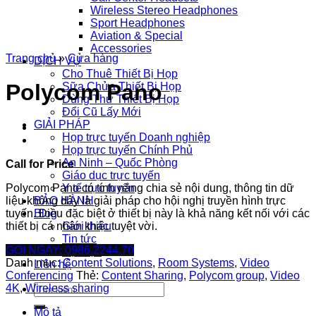
Wireless Stereo Headphones
Sport Headphones
Aviation & Special
Accessories
Trang chủ
»
Cửa hàng
DỊCH VỤ
Cho Thuê Thiết Bị Họp
Polycom Pano
Sữa Chửa Thiết Bị Họp
Dùng Thử Thiết Bị Họp
Đổi Cũ Lấy Mới
GIẢI PHÁP
Họp trực tuyến Doanh nghiệp
Họp trực tuyến Chính Phủ
An Ninh – Quốc Phòng
Call for Price
Giáo dục trực tuyến
Polycom Pano có tính năng chia sẻ nội dung, thông tin dữ
Y tế trực tuyến
liệu không dây là giải pháp cho hội nghị truyền hình trực
BẢO HÀNH
tuyến. Điều đặc biệt ở thiết bị này là khả năng kết nối với các
Blog
thiết bị cá nhân khác tuyệt vời.
Giới thiệu
Tin tức
GỌI NGAY: 0986.2244.70
Sự kiện
Danh mục:
Content Solutions
,
Room Systems
,
Video
Liên hệ
Conferencing
Thẻ:
Content Sharing
,
Polycom group
,
Video
Tìm
4K
,
Wireless sharing
kiếm:
Mô tả