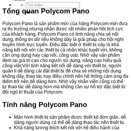
Tìm
Tổng quan Polycom Pano
kiếm:
Polycom Pano là sản phẩm mới của hãng Polycom mới đưa
ra thị trường nhưng nhận được rất nhiều phản hồi tích cực
của khách hàng, Polycom Pano có tính năng chia sẻ nội
dung, thông tin dữ liệu không dây là giải pháp cho hội nghị
truyền hình trực tuyến. Điều đặc biệt ở thiết bị này là khả
năng kết nối với các thiết bị cá nhân khác tuyệt vời, khồng
cần ứng dụng hay cáp nối, cổng usb. Nhờ vậy sản phẩm
đem lại giá trị cao cho người sử dụng, nâng cao hiệu quả
công việc
Với tính năng kết nối dễ dàng với thiết bị, người
quản lí dễ dàng cài đặt thiết bị để chia sẻ những nội dung
không dây, thao tác hay điều chỉnh nên hệ thống cảm ứng đa
điểm trở nên dễ dàng hơn. Nhờ vậy nhân viên cũng có thể
tự thao tác dễ dàng hơn mà không cần sự hỗ trợ đặc biệt từ
đội ngũ kĩ thuật của Polycom.
Tính năng Polycom Pano
Màn hình thiết bị sản phẩm được thiết kế đơn giản, dễ
dàng người dùng có thể dễ dàng thao tác nên thiết bị.
Khả năng tương thích kết nối với hệ điều hành của