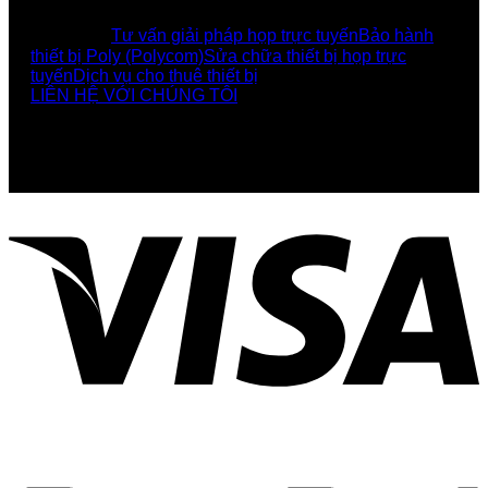
DỊCH VỤ
Tư vấn giải pháp họp trực tuyến
Bảo hành
thiết bị Poly (Polycom)
Sửa chữa thiết bị họp trực
tuyến
Dịch vụ cho thuê thiết bị
LIÊN HỆ VỚI CHÚNG TÔI