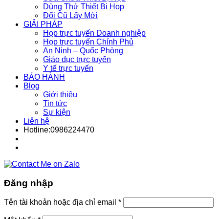
Dùng Thử Thiết Bị Họp
Đổi Cũ Lấy Mới
GIẢI PHÁP
Họp trực tuyến Doanh nghiệp
Họp trực tuyến Chính Phủ
An Ninh – Quốc Phòng
Giáo dục trực tuyến
Y tế trực tuyến
BẢO HÀNH
Blog
Giới thiệu
Tin tức
Sự kiện
Liên hệ
Hotline:0986224470
Đăng nhập
Tên tài khoản hoặc địa chỉ email
*