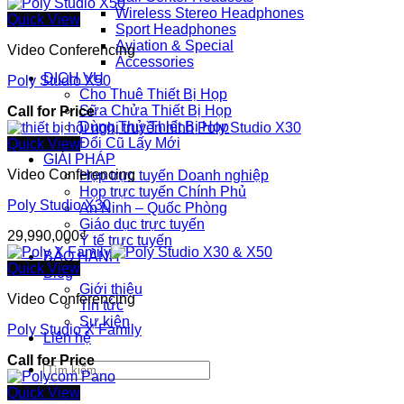
Wireless Stereo Headphones
Quick View
Sport Headphones
Aviation & Special
Video Conferencing
Accessories
DỊCH VỤ
Poly Studio X50
Cho Thuê Thiết Bị Họp
Sữa Chửa Thiết Bị Họp
Call for Price
Dùng Thử Thiết Bị Họp
Đổi Cũ Lấy Mới
Quick View
GIẢI PHÁP
Video Conferencing
Họp trực tuyến Doanh nghiệp
Họp trực tuyến Chính Phủ
Poly Studio X30
An Ninh – Quốc Phòng
Giáo dục trực tuyến
29,990,000
₫
Y tế trực tuyến
BẢO HÀNH
Quick View
Blog
Giới thiệu
Video Conferencing
Tin tức
Sự kiện
Poly Studio X Family
Liên hệ
Call for Price
Tìm
kiếm:
Quick View