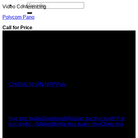
Tìm
Video Conferencing
kiếm:
Polycom Pano
Call for Price
Nhà cung cấp chính thức các giải pháp, sảnthương
hiệu Poly tại Việt Nam và Myanmar
CHỨNG NHẬN NPP Poly
GIẢI PHÁP
Họp trực tuyến Doanh nghiệp
Giáo dục trực tuyến
Y tế
trực tuyến - Telehealth
Họp trực tuyến cho Chính phủ
UCBI Social: