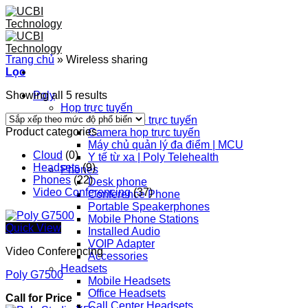
Skip
to
content
Trang chủ
»
Wireless sharing
Lọc
Showing all 5 results
Poly
Họp trực tuyến
Thiết bị họp trực tuyến
Product categories
Camera họp trực tuyến
Máy chủ quản lý đa điểm | MCU
Cloud
(0)
Y tế từ xa | Poly Telehealth
Headsets
(9)
Phones
Phones
(22)
Desk phone
Video Conferencing
(37)
Conference Phone
Portable Speakerphones
Mobile Phone Stations
Quick View
Installed Audio
VOIP Adapter
Video Conferencing
Accessories
Headsets
Poly G7500
Mobile Headsets
Office Headsets
Call for Price
Call Center Headsets