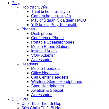
Poly
Họp trực tuyến
Thiết bị họp trực tuyến
Camera họp trực tuyến
Máy chủ quản lý đa điểm | MCU
Y tế từ xa | Poly Telehealth
Phones
Desk phone
Conference Phone
Portable Speakerphones
Mobile Phone Stations
Installed Audio
VOIP Adapter
Accessories
Headsets
Mobile Headsets
Office Headsets
Call Center Headsets
Wireless Stereo Headphones
Sport Headphones
Aviation & Special
Accessories
DỊCH VỤ
Cho Thuê Thiết Bị Họp
Sữa Chửa Thiết Bị Họp