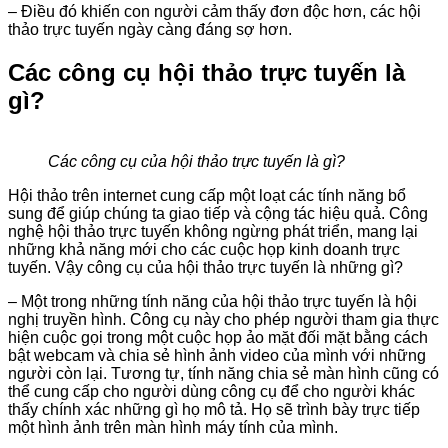
– Điều đó khiến con người cảm thấy đơn độc hơn, các hội
thảo trực tuyến ngày càng đáng sợ hơn.
Các công cụ hội thảo trực tuyến là
gì?
Các công cụ của hội thảo trực tuyến là gì?
Hội thảo trên internet cung cấp một loạt các tính năng bổ
sung để giúp chúng ta giao tiếp và cộng tác hiệu quả. Công
nghệ hội thảo trực tuyến không ngừng phát triển, mang lại
những khả năng mới cho các cuộc họp kinh doanh trực
tuyến. Vậy công cụ của hội thảo trực tuyến là những gì?
– Một trong những tính năng của hội thảo trực tuyến là hội
nghị truyền hình. Công cụ này cho phép người tham gia thực
hiện cuộc gọi trong một cuộc họp ảo mặt đối mặt bằng cách
bật webcam và chia sẻ hình ảnh video của mình với những
người còn lại. Tương tự, tính năng chia sẻ màn hình cũng có
thể cung cấp cho người dùng công cụ để cho người khác
thấy chính xác những gì họ mô tả. Họ sẽ trình bày trực tiếp
một hình ảnh trên màn hình máy tính của mình.