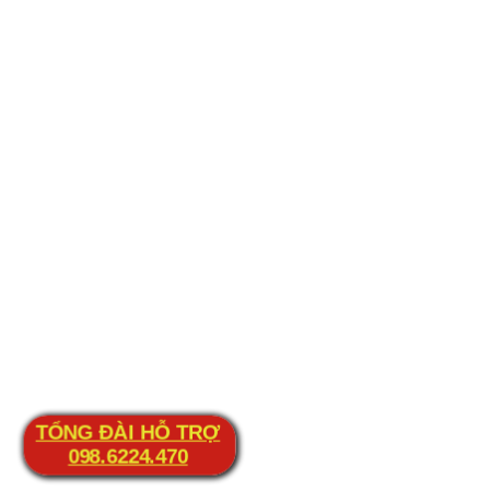
TỔNG ĐÀI HỖ TRỢ
098.6224.470