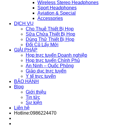
Wireless Stereo Headphones
Sport Headphones
Aviation & Special
Accessories
DỊCH VỤ
Cho Thuê Thiết Bị Họp
Sữa Chửa Thiết Bị Họp
Dùng Thử Thiết Bị Họp
Đổi Cũ Lấy Mới
GIẢI PHÁP
Họp trực tuyến Doanh nghiệp
Họp trực tuyến Chính Phủ
An Ninh – Quốc Phòng
Giáo dục trực tuyến
Y tế trực tuyến
BẢO HÀNH
Blog
Giới thiệu
Tin tức
Sự kiện
Liên hệ
Hotline:0986224470