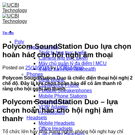
Skip
to
content
Tin tức
Poly
Polycom SoundStation Duo lựa chọn
Họp trực tuyến
Thiết bị họp trực tuyến
hoàn hảo cho hội nghị âm thoại
Camera họp trực tuyến
Máy chủ quản lý đa điểm | MCU
Posted on
25/10/2018
by
UCBI Admin
Y tế từ xa | Poly Telehealth
Phones
Polycom SoundStation Duo là chiếc điện thoại hội nghị 2
Desk phone
chế độ. Đây là lựa chọn hoàn hảo để có âm thanh rõ
Conference Phone
ràng cho hội nghị âm thanh.
Portable Speakerphones
Mobile Phone Stations
Polycom SoundStation Duo – lựa
Installed Audio
VOIP Adapter
chọn hoàn hảo cho hội nghị âm
Accessories
thanh
Headsets
Mobile Headsets
Office Headsets
Tổ chức lớn hay nhỏ, hàng nghìn phòng hội nghị hay chỉ
Call Center Headsets