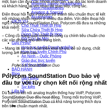
một, bạn cần đưa các nhóm phân tán, các đối tác kinh doanh
Wireless Stereo Headphones
và khách hàng lại với nhau để giao tiếp, cộng tác.
Sport Headphones
Aviation & Special
Điện thoại hội nghị Polycom trở thành tiêu chuẩn thực tế kết
Accessories
nối những nhóm người ở nhiều địa điểm. Với điện thoại hội
DỊCH VỤ
nghị Polycom SoundStation Duo, Polycom đã đưa ra những
Cho Thuê Thiết Bị Họp
khái niệm:
Sữa Chửa Thiết Bị Họp
Dùng Thử Thiết Bị Họp
– Công cụ năng suất nhóm và công cụ chính tiêu chuẩn cho
Đổi Cũ Lấy Mới
các văn phòng nhỏ đến trung bình.
GIẢI PHÁP
Họp trực tuyến Doanh nghiệp
– Mang lại sự linh hoạt triển khai tối ưu, dễ sử dụng, chất
Họp trực tuyến Chính Phủ
lượng âm thanh cao.
An Ninh – Quốc Phòng
Giáo dục trực tuyến
Y tế trực tuyến
Polycom SoundStation Duo
BẢO HÀNH
Blog
Polycom SoundStation Duo b
ảo vệ
Giới thiệu
đầu tư với tùy chọn kết nối rộng nhất
Tin tức
Sự kiện
Liên hệ
Dù bạn có kết nối analog truyền thống hay VoIP, Polycom
SoundStation Duo đều hoạt động. Trong môi trường VoIP,
Tìm
Polycom SoundStation Duo có khả năng tương thích dựa
kiếm:
trên tiêu chuẩn mạnh nhất.