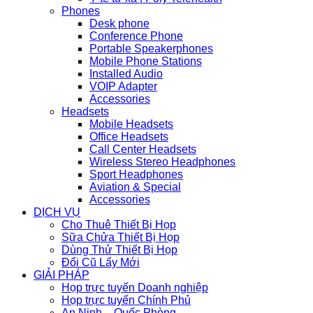
Phones
Desk phone
Conference Phone
Portable Speakerphones
Mobile Phone Stations
Installed Audio
VOIP Adapter
Accessories
Headsets
Mobile Headsets
Office Headsets
Call Center Headsets
Wireless Stereo Headphones
Sport Headphones
Aviation & Special
Accessories
DỊCH VỤ
Cho Thuê Thiết Bị Họp
Sữa Chửa Thiết Bị Họp
Dùng Thử Thiết Bị Họp
Đổi Cũ Lấy Mới
GIẢI PHÁP
Họp trực tuyến Doanh nghiệp
Họp trực tuyến Chính Phủ
An Ninh – Quốc Phòng