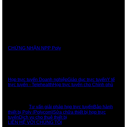
Nhà cung cấp chính thức các giải pháp, sảnthương
hiệu Poly tại Việt Nam và Myanmar
CHỨNG NHẬN NPP Poly
GIẢI PHÁP
Họp trực tuyến Doanh nghiệp
Giáo dục trực tuyến
Y tế
trực tuyến - Telehealth
Họp trực tuyến cho Chính phủ
UCBI Social:
DỊCH VỤ
Tư vấn giải pháp họp trực tuyến
Bảo hành
thiết bị Poly (Polycom)
Sửa chữa thiết bị họp trực
tuyến
Dịch vụ cho thuê thiết bị
LIÊN HỆ VỚI CHÚNG TÔI