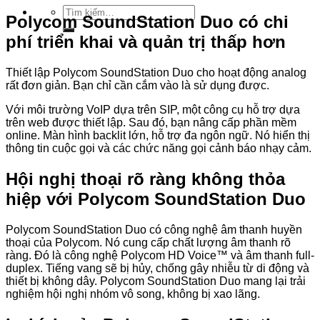
Tìm
Polycom SoundStation Duo có chi
kiếm:
phí triển khai và quản trị thấp hơn
Thiết lập Polycom SoundStation Duo cho hoạt động analog
rất đơn giản. Bạn chỉ cần cắm vào là sử dụng được.
Với môi trường VoIP dựa trên SIP, một công cụ hỗ trợ dựa
trên web được thiết lập. Sau đó, bạn nâng cấp phần mềm
online. Màn hình backlit lớn, hỗ trợ đa ngôn ngữ. Nó hiển thị
thông tin cuộc gọi và các chức năng gọi cảnh báo nhạy cảm.
Hội nghị thoại rõ ràng không thỏa
hiệp với
Polycom SoundStation Duo
Polycom SoundStation Duo có công nghệ âm thanh huyền
thoại của Polycom. Nó cung cấp chất lượng âm thanh rõ
ràng. Đó là công nghệ Polycom HD Voice™ và âm thanh full-
duplex. Tiếng vang sẽ bị hủy, chống gây nhiễu từ di động và
thiết bị không dây. Polycom SoundStation Duo mang lại trải
nghiệm hội nghị nhóm vô song, không bị xao lãng.