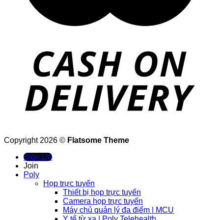
Copyright 2026 ©
Flatsome Theme
Sign Up
Join
Poly
Họp trực tuyến
Thiết bị họp trực tuyến
Camera họp trực tuyến
Máy chủ quản lý đa điểm | MCU
Y tế từ xa | Poly Telehealth