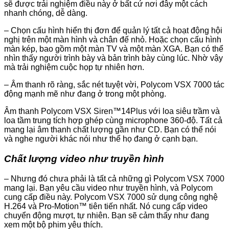
sẽ được trải nghiệm điều này ở bất cứ nơi đây một cách
nhanh chóng, dễ dàng.
– Chọn cấu hình hiển thị đơn để quản lý tất cả hoạt động hội
nghị trên một màn hình và chân đế nhỏ. Hoặc chọn cấu hình
màn kép, bao gồm một màn TV và một màn XGA. Bạn có thể
nhìn thấy người trình bày và bản trình bày cùng lúc. Nhờ vậy
mà trải nghiệm cuộc họp tự nhiên hơn.
– Âm thanh rõ ràng, sắc nét tuyệt vời, Polycom VSX 7000 tác
động mạnh mẽ như đang ở trong một phòng.
Âm thanh Polycom VSX Siren™14Plus với loa siêu trầm và
loa tầm trung tích hợp ghép cùng microphone 360-độ. Tất cả
mang lại âm thanh chất lượng gần như CD. Bạn có thể nói
và nghe người khác nói như thể họ đang ở cạnh bạn.
Chất lượng video như truyền hình
– Nhưng đó chưa phải là tất cả những gì Polycom VSX 7000
mang lại. Bạn yêu cầu video như truyền hình, và Polycom
cung cấp điều này. Polycom VSX 7000 sử dụng công nghệ
H.264 và Pro-Motion™ tiên tiến nhất. Nó cung cấp video
chuyển động mượt, tự nhiên. Bạn sẽ cảm thấy như đang
xem một bộ phim yêu thích.