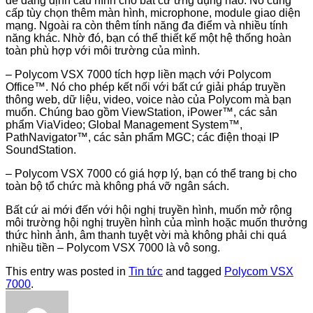
dễ dàng định cấu hình cho bất cứ ứng dụng nào. Nó cung
cấp tùy chọn thêm màn hình, microphone, module giao diện
mạng. Ngoài ra còn thêm tính năng đa điểm và nhiều tính
năng khác. Nhờ đó, bạn có thể thiết kế một hệ thống hoàn
toàn phù hợp với môi trường của mình.
– Polycom VSX 7000 tích hợp liền mạch với Polycom
Office™. Nó cho phép kết nối với bất cứ giải pháp truyền
thông web, dữ liệu, video, voice nào của Polycom mà bạn
muốn. Chúng bao gồm ViewStation, iPower™, các sản
phẩm ViaVideo; Global Management System™,
PathNavigator™, các sản phẩm MGC; các điện thoại IP
SoundStation.
– Polycom VSX 7000 có giá hợp lý, bạn có thể trang bị cho
toàn bộ tổ chức mà không phá vỡ ngân sách.
Bất cứ ai mới đến với hội nghị truyền hình, muốn mở rộng
môi trường hội nghị truyền hình của mình hoặc muốn thưởng
thức hình ảnh, âm thanh tuyệt vời mà không phải chi quá
nhiều tiền – Polycom VSX 7000 là vô song.
This entry was posted in
Tin tức
and tagged
Polycom VSX
7000
.