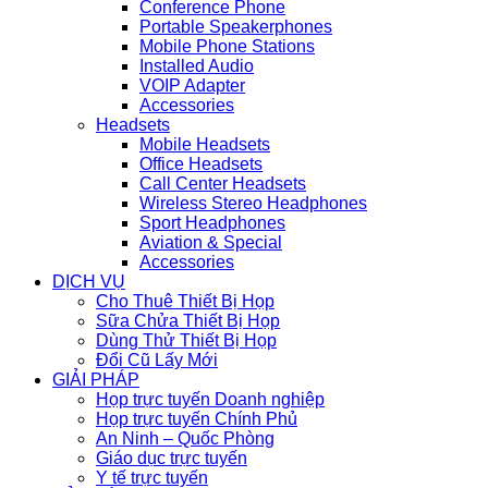
Conference Phone
Portable Speakerphones
Mobile Phone Stations
Installed Audio
VOIP Adapter
Accessories
Headsets
Mobile Headsets
Office Headsets
Call Center Headsets
Wireless Stereo Headphones
Sport Headphones
Aviation & Special
Accessories
DỊCH VỤ
Cho Thuê Thiết Bị Họp
Sữa Chửa Thiết Bị Họp
Dùng Thử Thiết Bị Họp
Đổi Cũ Lấy Mới
GIẢI PHÁP
Họp trực tuyến Doanh nghiệp
Họp trực tuyến Chính Phủ
An Ninh – Quốc Phòng
Giáo dục trực tuyến
Y tế trực tuyến