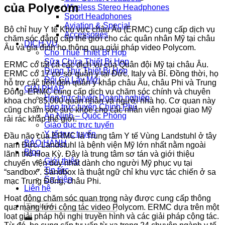
của Polycom
Wireless Stereo Headphones
Sport Headphones
Aviation & Special
Bộ chỉ huy Y tế Khu vực châu Âu (ERMC) cung cấp dịch vụ
Accessories
chăm sóc đẳng cấp thế giới cho các quân nhân Mỹ tại châu
DỊCH VỤ
Âu và gia đình họ thông qua giải pháp video Polycom.
Cho Thuê Thiết Bị Họp
Sữa Chửa Thiết Bị Họp
ERMC có tất cả các dịch vụ của Quân đội Mỹ tại châu Âu.
Dùng Thử Thiết Bị Họp
ERMC có 17 cơ sở quân y tại Đức, Italy và Bỉ. Đồng thời, họ
Đổi Cũ Lấy Mới
hỗ trợ các tiền đồn quân y khắp châu Âu, châu Phi và Trung
GIẢI PHÁP
Đông. ERMC cung cấp dịch vụ chăm sóc chính và chuyên
Họp trực tuyến Doanh nghiệp
khoa cho 85.000 quân nhân và người nhà họ. Cơ quan này
Họp trực tuyến Chính Phủ
cũng chăm sóc sức khỏe cho các nhân viên ngoại giao Mỹ
An Ninh – Quốc Phòng
rải rác khắp thế giới.
Giáo dục trực tuyến
Y tế trực tuyến
Đầu não của ERMC là Trung tâm Y tế Vùng Landstuhl ở tây
BẢO HÀNH
nam Đức. Landstuhl là bệnh viện Mỹ lớn nhất nằm ngoài
Blog
lãnh thổ Hoa Kỳ. Đây là trung tâm sơ tán và giới thiệu
Giới thiệu
chuyển viện duy nhất dành cho người Mỹ phục vụ tại
Tin tức
“sandbox”. Sandbox là thuật ngữ chỉ khu vực tác chiến ở sa
Sự kiện
mạc Trung Đông, châu Phi.
Liên hệ
Hoạt động chăm sóc quan trọng này được cung cấp thông
Tìm
qua mạng lưới cộng tác video Polycom. ERMC dựa trên một
kiếm:
loạt giải pháp hội nghị truyền hình và các giải pháp cộng tác.