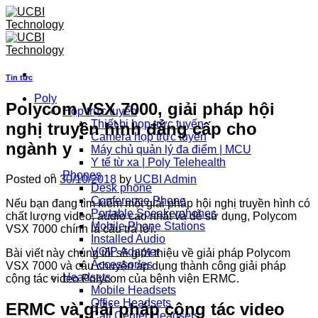
Skip
to
content
Tin tức
Poly
Polycom VSX 7000, giải pháp hội
Họp trực tuyến
Thiết bị họp trực tuyến
nghị truyền hình đẳng cấp cho
Camera họp trực tuyến
ngành y
Máy chủ quản lý đa điểm | MCU
Y tế từ xa | Poly Telehealth
Phones
Posted on
30/10/2018
by
UCBI Admin
Desk phone
Conference Phone
Nếu bạn đang tìm kiếm một giải pháp hội nghị truyền hình có
Portable Speakerphones
chất lượng video, audio cao nhất và dễ sử dụng, Polycom
Mobile Phone Stations
VSX 7000 chính là câu trả lời.
Installed Audio
VOIP Adapter
Bài viết này chúng tôi sẽ giới thiệu về giải pháp Polycom
Accessories
VSX 7000 và câu chuyện áp dụng thành công giải pháp
Headsets
cộng tác video Polycom của bệnh viện ERMC.
Mobile Headsets
Office Headsets
ERMC và giải pháp cộng tác video
Call Center Headsets