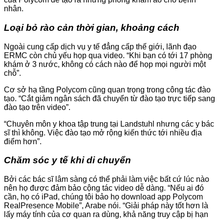
nhân.
Loại bỏ rào cản thời gian, khoảng cách
Ngoài cung cấp dịch vụ y tế đẳng cấp thế giới, lãnh đạo
ERMC còn chủ yếu họp qua video. “Khi bạn có tới 17 phòng
khám ở 3 nước, không có cách nào để họp mọi người một
chỗ”.
Cơ sở hạ tầng Polycom cũng quan trọng trong công tác đào
tạo. “Cắt giảm ngân sách đã chuyển từ đào tạo trực tiếp sang
đào tạo trên video”.
“Chuyên môn y khoa tập trung tại Landstuhl nhưng các y bác
sĩ thì không. Việc đào tạo mở rộng kiến thức tới nhiều địa
điểm hơn”.
Chăm sóc y tế khi di chuyển
Bởi các bác sĩ lâm sàng có thể phải làm việc bất cứ lúc nào
nên họ được đảm bảo cộng tác video dễ dàng. “Nếu ai đó
cần, họ có iPad, chúng tôi bảo họ download app Polycom
RealPresence Mobile”, Arabe nói. “Giải pháp này tốt hơn là
lấy máy tính của cơ quan ra dùng, khả năng truy cập bị hạn