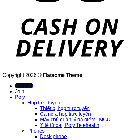
Copyright 2026 ©
Flatsome Theme
Sign Up
Join
Poly
Họp trực tuyến
Thiết bị họp trực tuyến
Camera họp trực tuyến
Máy chủ quản lý đa điểm | MCU
Y tế từ xa | Poly Telehealth
Phones
Desk phone