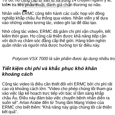
Từ đó, họ cung cấp tư vấn từ xa trong 24 chuyên ngành y tế,
Tìm
kiểm tra tiền phẫu thuật, đánh giá chấn thương sọ não.
kiếm:
Nhân viên ERMC cũng tiến hành các cuộc họp với đồng
nghiệp khắp châu Âu thông qua video. Nhân viên y tế dựa
vào những video tương tác, video ghi lại để đào tạo.
Nhờ cộng tác video, ERMC đã giảm chi phí vận chuyển, tiết
kiệm thời gian. Họ cũng cải thiện được khả năng tiếp cận
với dịch vụ chăm sóc đẳng cấp thế giới. Hàng trăm nghìn
quân nhân và người nhà được hưởng lợi từ điều này.
Polycom VSX 7000 là sản phẩm được áp dụng nhiều tro
Tiết kiệm chi phí và khắc phục khó khăn
khoảng cách
Cộng tác video là điều cần thiết đối với ERMC bởi chi phí rất
cao và khoảng cách lớn. “Video cho phép chúng tôi tham gia
vào việc lập kế hoạch trực tiếp với bác sĩ lâm sàng khắp
châu Âu. Điều này đảm bảo việc chuyển bệnh nhân diễn ra
suôn sẻ”. Arlan Arabe đến từ Trung tâm Mạng Video của
ERMC cho biết thêm: “Khả năng này giúp chúng tôi cải thiện
kết quả”.