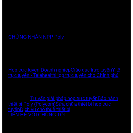
Nhà cung cấp chính thức các giải pháp, sảnthương
hiệu Poly tại Việt Nam và Myanmar
CHỨNG NHẬN NPP Poly
GIẢI PHÁP
Họp trực tuyến Doanh nghiệp
Giáo dục trực tuyến
Y tế
trực tuyến - Telehealth
Họp trực tuyến cho Chính phủ
UCBI Social:
DỊCH VỤ
Tư vấn giải pháp họp trực tuyến
Bảo hành
thiết bị Poly (Polycom)
Sửa chữa thiết bị họp trực
tuyến
Dịch vụ cho thuê thiết bị
LIÊN HỆ VỚI CHÚNG TÔI