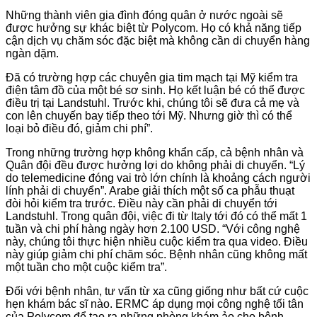
Những thành viên gia đình đóng quân ở nước ngoài sẽ
được hưởng sự khác biệt từ Polycom. Họ có khả năng tiếp
cận dịch vụ chăm sóc đặc biệt mà không cần di chuyển hàng
ngàn dặm.
Đã có trường hợp các chuyên gia tim mạch tại Mỹ kiểm tra
điện tâm đồ của một bé sơ sinh. Họ kết luận bé có thể được
điều trị tại Landstuhl. Trước khi, chúng tôi sẽ đưa cả mẹ và
con lên chuyến bay tiếp theo tới Mỹ. Nhưng giờ thì có thể
loại bỏ điều đó, giảm chi phí”.
Trong những trường hợp không khẩn cấp, cả bệnh nhân và
Quân đội đều được hưởng lợi do không phải di chuyển. “Lý
do telemedicine đóng vai trò lớn chính là khoảng cách người
lính phải di chuyển”. Arabe giải thích một số ca phẫu thuạt
đòi hỏi kiểm tra trước. Điều này cần phải di chuyển tới
Landstuhl. Trong quân đội, việc đi từ Italy tới đó có thể mất 1
tuần và chi phí hàng ngày hơn 2.100 USD. “Với công nghệ
này, chúng tôi thực hiện nhiều cuộc kiểm tra qua video. Điều
này giúp giảm chi phí chăm sóc. Bệnh nhân cũng không mất
một tuần cho một cuộc kiểm tra”.
Đối với bệnh nhân, tư vấn từ xa cũng giống như bất cứ cuộc
hẹn khám bác sĩ nào. ERMC áp dụng mọi công nghệ tối tân
của Polycom để tạo ra những phòng khám ảo cho bệnh