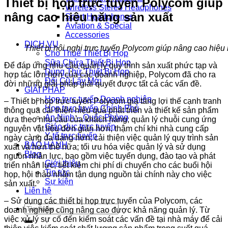
Thiết bị họp trực tuyến Polycom giúp
Wireless Stereo Headphones
nâng cao hiệu năng sản xuất
Sport Headphones
Aviation & Special
Accessories
DỊCH VỤ
Thiết bị hội nghị trực tuyến Polycom giúp nâng cao hiệu
Cho Thuê Thiết Bị Họp
Sữa Chửa Thiết Bị Họp
Để đáp ứng nhu cầu quản lý quy trình sản xuất phức tạp và
Dùng Thử Thiết Bị Họp
hợp tác lớn hơn của các doanh nghiệp, Polycom đã cho ra
Đổi Cũ Lấy Mới
đời những giải pháp giải quyết được tất cả các vấn đề.
GIẢI PHÁP
Họp trực tuyến Doanh nghiệp
– Thiết bị họp trực tuyến Polycom gia tăng lợi thế cạnh tranh
Họp trực tuyến Chính Phủ
thông qua cải thiện hiệu quả phát triển và thiết kế sản phẩm
An Ninh – Quốc Phòng
dựa theo nhu cầu của khách hàng; quản lý chuỗi cung ứng
Giáo dục trực tuyến
nguyên vật liệu đơn giản hơn, thậm chí khi nhà cung cấp
Y tế trực tuyến
ngày càng đa dạng hơn; cải thiện việc quản lý quy trình sản
BẢO HÀNH
xuất và hơn thế nữa; tối ưu hóa việc quản lý và sử dụng
Blog
nguồn nhân lực, bao gồm việc tuyển dụng, đào tạo và phát
Giới thiệu
triển nhân lực; tiết kiệm chi phí di chuyển cho các buổi hội
Tin tức
họp, hội thảo nhằm tận dụng nguồn tài chính này cho việc
Sự kiện
sản xuất.
Liên hệ
– Sử dụng các thiết bị họp trực tuyến của Polycom, các
Tìm
doanh nghiệp cũng nâng cao được khả năng quản lý. Từ
kiếm:
việc xử lý sự cố đến kiểm soát các vấn đề tại nhà máy để cải