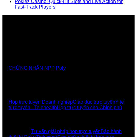
Pokiez Casino: Quick‑Hit Slots and Live Action for
Fast‑Track Players
Nhà cung cấp chính thức các giải pháp, sảnthương
hiệu Poly tại Việt Nam và Myanmar
CHỨNG NHẬN NPP Poly
GIẢI PHÁP
Họp trực tuyến Doanh nghiệp
Giáo dục trực tuyến
Y tế
trực tuyến - Telehealth
Họp trực tuyến cho Chính phủ
UCBI Social:
DỊCH VỤ
Tư vấn giải pháp họp trực tuyến
Bảo hành