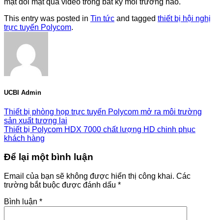
mặt đối mặt qua video trong bất kỳ môi trường nào.
This entry was posted in
Tin tức
and tagged
thiết bị hội nghị
trực tuyến Polycom
.
UCBI Admin
Thiết bị phòng họp trực tuyến Polycom mở ra môi trường
sản xuất tương lai
Thiết bị Polycom HDX 7000 chất lượng HD chinh phục
khách hàng
Để lại một bình luận
Email của bạn sẽ không được hiển thị công khai.
Các
trường bắt buộc được đánh dấu
*
Bình luận
*