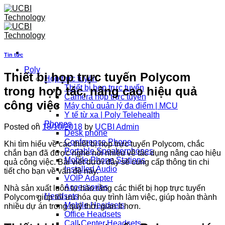
Skip
to
content
Tin tức
Poly
Thiết bị họp trực tuyến Polycom
Họp trực tuyến
Thiết bị họp trực tuyến
trong hợp tác, nâng cao hiệu quả
Camera họp trực tuyến
công việc
Máy chủ quản lý đa điểm | MCU
Y tế từ xa | Poly Telehealth
Phones
Posted on
18/10/2018
by
UCBI Admin
Desk phone
Conference Phone
Khi tìm hiểu về các thiết bị họp trực tuyến Polycom, chắc
Portable Speakerphones
chắn bạn đã được nghe nói nhiều về tác dụng nâng cao hiệu
Mobile Phone Stations
quả công việc. Bài viết dưới đây sẽ cung cấp thông tin chi
Installed Audio
tiết cho bạn về vấn đề này.
VOIP Adapter
Accessories
Nhà sản xuất luôn tự hào rằng các thiết bị họp trực tuyến
Headsets
Polycom giúp tối ưu hóa quy trình làm việc, giúp hoàn thành
Mobile Headsets
nhiều dự án trong quỹ thời gian ít hơn.
Office Headsets
Call Center Headsets