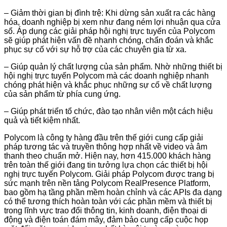
– Giảm thời gian bị đình trệ: Khi dừng sản xuất ra các hàng
hóa, doanh nghiệp bị xem như đang ném lợi nhuận qua cửa
sổ. Áp dụng các giải pháp hội nghị trực tuyến của Polycom
sẽ giúp phát hiện vấn đề nhanh chóng, chẩn đoán và khắc
phục sự cố với sự hỗ trợ của các chuyên gia từ xa.
– Giúp quản lý chất lượng của sản phẩm. Nhờ những thiết bị
hội nghị trực tuyến Polycom mà các doanh nghiệp nhanh
chóng phát hiện và khắc phục những sự cố về chất lượng
của sản phẩm từ phía cung ứng.
– Giúp phát triển tổ chức, đào tạo nhân viên một cách hiệu
quả và tiết kiệm nhất.
Polycom là công ty hàng đầu trên thế giới cung cấp giải
pháp tương tác và truyền thông hợp nhất về video và âm
thanh theo chuẩn mở. Hiện nay, hơn 415.000 khách hàng
trên toàn thế giới đang tin tưởng lựa chọn các thiết bị hội
nghị trực tuyến Polycom. Giải pháp Polycom được trang bị
sức mạnh trên nền tảng Polycom RealPresence Platform,
bao gồm hạ tầng phần mềm hoàn chỉnh và các APIs đa dạng
có thể tương thích hoàn toàn với các phần mềm và thiết bị
trong lĩnh vực trao đổi thông tin, kinh doanh, điện thoại di
động và điện toán đám mây, đảm bảo cung cấp cuộc họp