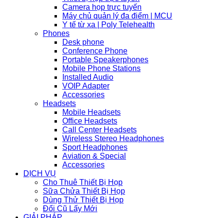
Camera họp trực tuyến
Máy chủ quản lý đa điểm | MCU
Y tế từ xa | Poly Telehealth
Phones
Desk phone
Conference Phone
Portable Speakerphones
Mobile Phone Stations
Installed Audio
VOIP Adapter
Accessories
Headsets
Mobile Headsets
Office Headsets
Call Center Headsets
Wireless Stereo Headphones
Sport Headphones
Aviation & Special
Accessories
DỊCH VỤ
Cho Thuê Thiết Bị Họp
Sữa Chửa Thiết Bị Họp
Dùng Thử Thiết Bị Họp
Đổi Cũ Lấy Mới
GIẢI PHÁP