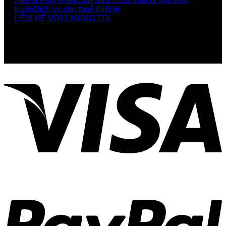
thiết bị Poly (Polycom)
Sửa chữa thiết bị họp trực
tuyến
Dịch vụ cho thuê thiết bị
LIÊN HỆ VỚI CHÚNG TÔI