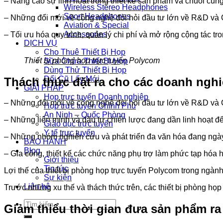
– Nâng cao sự linh hoạt trong thiết kế sản phẩm và chuỗi cun
Wireless Stereo Headphones
Sport Headphones
– Những đổi mới về công nghệ đòi hỏi đầu tư lớn về R&D v
Aviation & Special
Accessories
– Tối ưu hóa quy trình, quản lý chi phí và mở rộng cộng tác tr
DỊCH VỤ
Cho Thuê Thiết Bị Họp
Thiết bị phòng họp trực tuyến Polycom
Sữa Chửa Thiết Bị Họp
Dùng Thử Thiết Bị Họp
Đổi Cũ Lấy Mới
Thách thức đặt ra cho các doanh ngh
GIẢI PHÁP
Họp trực tuyến Doanh nghiệp
– Những đổi mới về công nghệ đòi hỏi đầu tư lớn về R&D v
Họp trực tuyến Chính Phủ
An Ninh – Quốc Phòng
– Những liên minh và đầu tư chiến lược đang dần linh hoạt để p
Giáo dục trực tuyến
Y tế trực tuyến
– Những nhóm nghiên cứu và phát triển đa văn hóa đang ngày
BẢO HÀNH
Blog
– Gia công, thiết kế các chức năng phụ trợ làm phức tạp hóa 
Giới thiệu
Tin tức
Lợi thế của thiết bị phòng họp trực tuyến Polycom trong ngàn
Sự kiện
Liên hệ
Trước những xu thế và thách thức trên, các thiết bị phòng họ
Tìm
Giảm thiểu thời gian đưa sản phẩm ra
kiếm: