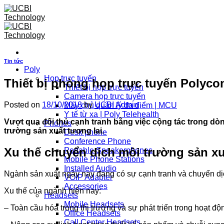
Skip
to
content
Tin tức
Poly
Họp trực tuyến
Thiết bị phòng họp trực tuyến Polyco
Thiết bị họp trực tuyến
Camera họp trực tuyến
Posted on
18/10/2018
by
UCBI Admin
Máy chủ quản lý đa điểm | MCU
Y tế từ xa | Poly Telehealth
Vượt qua đối thủ cạnh tranh bằng việc cộng tác trong d
Phones
trường sản xuất tương lai.
Desk phone
Conference Phone
Xu thế chuyển dịch môi trường sản xu
Portable Speakerphones
Mobile Phone Stations
Installed Audio
Ngành sản xuất ngày nay đang có sự cạnh tranh và chuyển dị
VOIP Adapter
Accessories
Xu thế của ngành hiện nay:
Headsets
Mobile Headsets
– Toàn cầu hóa trong thị trường và sự phát triển trong hoạt độ
Office Headsets
Call Center Headsets