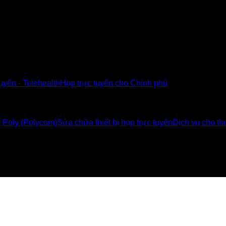
u Poly tại Việt Nam và Myanmar
tuyến - Telehealth
Họp trực tuyến cho Chính phủ
ị Poly (Polycom)
Sửa chữa thiết bị họp trực tuyến
Dịch vụ cho thu