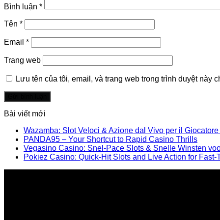
Bình luận
*
Tên
*
Email
*
Trang web
Lưu tên của tôi, email, và trang web trong trình duyệt này ch
Bài viết mới
Wazamba: Slot Veloci & Azione dal Vivo per il Giocator
PANDA95 – Your Shortcut to Rapid Casino Thrills
Vegasino Casino: Snel‑Pace Slots & Snelle Winsten voo
Pokiez Casino: Quick‑Hit Slots and Live Action for Fast‑