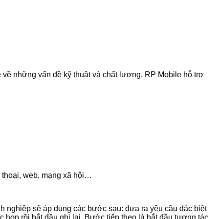
 về những vấn đề kỹ thuật và chất lượng. RP Mobile hỗ trợ
n thoại, web, mạng xã hội…
 nghiệp sẽ áp dụng các bước sau: đưa ra yêu cầu đặc biệt
họp rồi bắt đầu ghi lại. Bước tiếp theo là bắt đầu tương tác