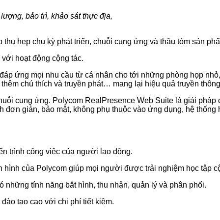
ượng, bảo trì, khảo sát thực địa,
p thu hẹp chu kỳ phát triển, chuỗi cung ứng và thâu tóm sản ph
i với hoạt động cộng tác.
đáp ứng mọi nhu cầu từ cá nhân cho tới những phòng họp nhỏ, tru
 thêm chú thích và truyền phát… mang lại hiệu quả truyền thông 
 chuỗi cung ứng. Polycom RealPresence Web Suite là giải pháp 
 đơn giản, bảo mật, không phụ thuộc vào ứng dụng, hệ thống ha
ến trình công việc của người lao động.
yền hình của Polycom giúp mọi người được trải nghiệm học tập cộ
ó những tính năng bắt hình, thu nhận, quản lý và phân phối.
ào tạo cao với chi phí tiết kiệm.