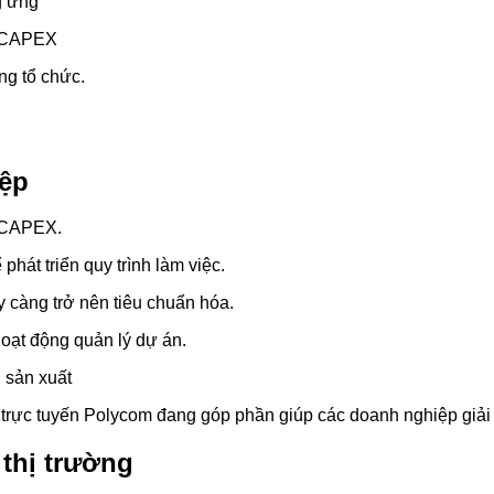
g ứng
à CAPEX
ong tổ chức.
iệp
à CAPEX.
hát triển quy trình làm việc.
 càng trở nên tiêu chuẩn hóa.
hoạt động quản lý dự án.
h sản xuất
p trực tuyến Polycom đang góp phần giúp các doanh nghiệp giải
 thị trường