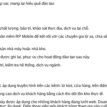
p vai, mang lại hiệu quả đào tạo
ất lượng, bảo trì, khảo sát thực địa, dịch vụ tại chỗ.
ần mềm RP Mobile để kết nối với các chuyên gia từ xa, chia sẻ
i sàn nhà máy hoặc nhà kho.
n được ghi lại, phục vụ cho hoạt động đào tạo sau này.
ì, kiểm tra hệ thống, dịch vụ ngành.
áp dụng truyền hình trên các kênh: từ kiot, cửa hàng, trên điệ
âng cao dịch vụ khách hàng bằng cách tho dõi tồn kho thực tế.
 này được áp dụng cho những khách hàng đang lướt web. Doanh
rực ẩn danh. Điện thoại viên mời khách hàng tham gia vào cuộc 