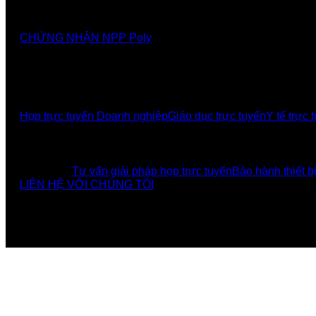
Nhà cung cấp chính thức các giải pháp, sảnthương hiệ
CHỨNG NHẬN NPP Poly
GIẢI PHÁP
Họp trực tuyến Doanh nghiệp
Giáo dục trực tuyến
Y tế trực 
UCBI Social:
DỊCH VỤ
Tư vấn giải pháp họp trực tuyến
Bảo hành thiết b
LIÊN HỆ VỚI CHÚNG TÔI