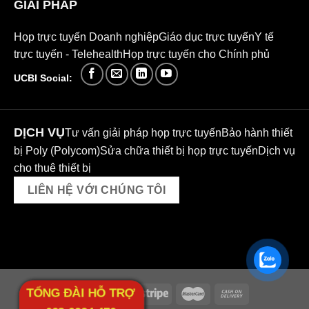
GIẢI PHÁP
Họp trực tuyến Doanh nghiệp
Giáo dục trực tuyến
Y tế
trực tuyến - Telehealth
Họp trực tuyến cho Chính phủ
UCBI Social:
DỊCH VỤ
Tư vấn giải pháp họp trực tuyến
Bảo hành thiết
bị Poly (Polycom)
Sửa chữa thiết bị họp trực tuyến
Dịch vụ
cho thuê thiết bị
LIÊN HỆ VỚI CHÚNG TÔI
TỔNG ĐÀI HỖ TRỢ