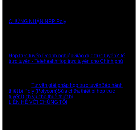
Nhà cung cấp chính thức các giải pháp, sảnthương
hiệu Poly tại Việt Nam và Myanmar
CHỨNG NHẬN NPP Poly
GIẢI PHÁP
Họp trực tuyến Doanh nghiệp
Giáo dục trực tuyến
Y tế
trực tuyến - Telehealth
Họp trực tuyến cho Chính phủ
UCBI Social:
DỊCH VỤ
Tư vấn giải pháp họp trực tuyến
Bảo hành
thiết bị Poly (Polycom)
Sửa chữa thiết bị họp trực
tuyến
Dịch vụ cho thuê thiết bị
LIÊN HỆ VỚI CHÚNG TÔI