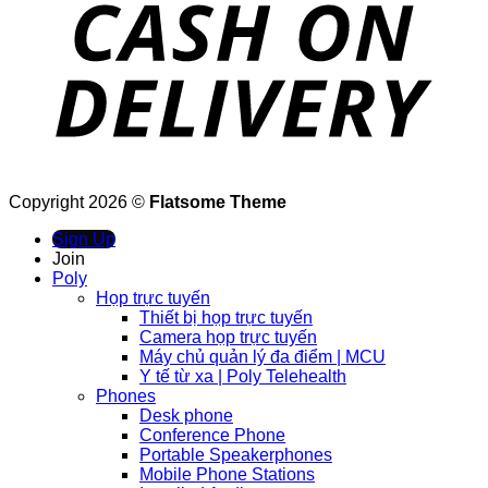
Copyright 2026 ©
Flatsome Theme
Sign Up
Join
Poly
Họp trực tuyến
Thiết bị họp trực tuyến
Camera họp trực tuyến
Máy chủ quản lý đa điểm | MCU
Y tế từ xa | Poly Telehealth
Phones
Desk phone
Conference Phone
Portable Speakerphones
Mobile Phone Stations