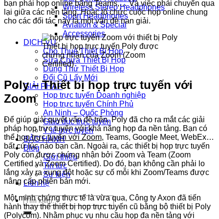
bạn phải họp online bằng Teams,… Và việc phải chuyển qua
Wireless Stereo Headphones
lại giữa các nền tảng. Hoặc tổ chức cuộc họp online chung
Sport Headphones
cho các đối tác này là một vấn đề nan giải.
Aviation & Special
Accessories
DỊCH VỤ
Thiết bị họp trực tuyến Poly được
Cho Thuê Thiết Bị Họp
chứng nhận của Zoom (Zoom
Sữa Chửa Thiết Bị Họp
Certified)
Dùng Thử Thiết Bị Họp
Đổi Cũ Lấy Mới
Poly – Thiết bị họp trực tuyến với
GIẢI PHÁP
Họp trực tuyến Doanh nghiệp
Zoom
Họp trực tuyến Chính Phủ
An Ninh – Quốc Phòng
Để giúp giải quyết vấn đề trên. Poly đã cho ra mắt các giải
Giáo dục trực tuyến
pháp họp trực tuyến với khả năng họp đa nền tảng. Bạn có
Y tế trực tuyến
thể
họp trực tuyến với Zoom
, Teams, Google Meet, WebEx…
BẢO HÀNH
bất cứ lúc nào bạn cần. Ngoài ra, các thiết bị họp trực tuyến
Blog
Poly còn được chứng nhận bởi Zoom và Team (Zoom
Giới thiệu
Certified và Zoom Certified). Do đó, bạn không cần phải lo
Tin tức
lắng xảy ra xung đột hoặc sự cố mỗi khi Zoom/Teams được
Sự kiện
nâng cấp phiên bản mới.
Liên hệ
Một minh chứng thực tế là vừa qua, Công ty Axon đã tiến
Tìm
hành thay thế thiết bị họp trực tuyến cũ bằng bộ thiết bị Poly
kiếm:
(Polycom). Nhằm phục vụ nhu cầu họp đa nền tảng với