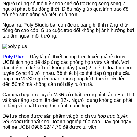
Người dùng có thể tuỳ chọn chế độ tracking song song 2
người phát biểu đồng thời. Điều này giúp quá trình trao đổi
trở nên sinh động và hiệu quả hơn.
Ngoài ra, Poly Studio bar còn được trang bị tính năng khử
tiếng ồn cao cấp. Giúp cuộc trao đổi không bị ảnh hưởng bởi
tạp âm ngoài môi trường.
Poly Plus
– Đây là gói thiết bị họp trực tuyến giá rẻ được
UCBI tích hợp để đáp ứng các phòng họp vừa và nhỏ. Với
đặc điểm có kể kết nối không dây (pair) 2 thiết bị loa họp trực
tuyến Sync 40 với nhau. Bộ thiết bị có thể đáp ứng nhu cầu
họp cho 20-30 người hoặc phòng họp kích thước lớn lên
đến 50m2 mà không cần nối dây rườm rà.
Camera họp trực tuyến MSR có chất lượng hình ảnh Full HD
và khả năng zoom lên đến 12x. Người dùng không cần phải
lo lắng về chất lượng hình ảnh cuộc họp.
Để lựa chọn được sản phẩm và gói dịch vụ
họp trực tuyến
với Zoom
tốt nhất cho Doanh nghiệp của bạn. Hãy gọi ngay
hotline UCBI 0986.2244.70 để được tư vấn.