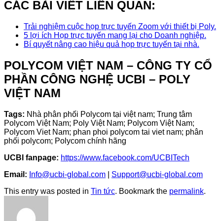
CÁC BÀI VIẾT LIÊN QUAN:
Trải nghiệm cuộc họp trực tuyến Zoom với thiết bị Poly.
5 lợi ích Họp trực tuyến mang lại cho Doanh nghiệp.
Bí quyết nâng cao hiệu quả họp trực tuyến tại nhà.
POLYCOM VIỆT NAM – CÔNG TY CỔ
PHẦN CÔNG NGHỆ UCBI – POLY
VIỆT NAM
Tags:
Nhà phân phối Polycom tại việt nam; Trung tâm
Polycom Việt Nam; Poly Việt Nam; Polycom Việt Nam;
Polycom Viet Nam; phan phoi polycom tai viet nam; phân
phối polycom; Polycom chính hãng
UCBI fanpage:
https://www.facebook.com/UCBITech
Email:
Info@ucbi-global.com
|
Support@ucbi-global.com
This entry was posted in
Tin tức
. Bookmark the
permalink
.