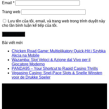
Email
*
Trang web
Lưu tên của tôi, email, và trang web trong trình duyệt này
cho lần bình luận kế tiếp của tôi.
Bài viết mới
Chicken Road Game: Multiplikatory Quick‑Hit i Szybka
Akcja na Mobile
Wazamba: Slot Veloci & Azione dal Vivo per il
Giocatore Moderno
PANDA95 – Your Shortcut to Rapid Casino Thrills
Vegasino Casino: Snel‑Pace Slots & Snelle Winsten
voor de Drukke Speler