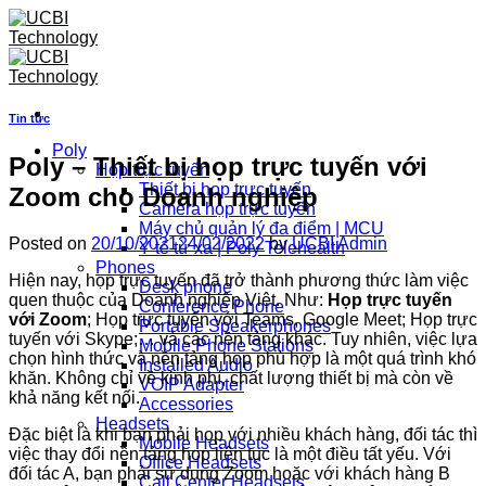
Skip
to
content
Tin tức
Poly
Poly – Thiết bị họp trực tuyến với
Họp trực tuyến
Thiết bị họp trực tuyến
Zoom cho Doanh nghiệp
Camera họp trực tuyến
Máy chủ quản lý đa điểm | MCU
Posted on
20/10/2021
24/02/2022
by
UCBI Admin
Y tế từ xa | Poly Telehealth
Phones
Hiện nay, họp trực tuyến đã trở thành phương thức làm việc
Desk phone
quen thuộc của Doanh nghiệp Việt. Như:
Họp trực tuyến
Conference Phone
với Zoom
; Họp trực tuyến với Teams, Google Meet; Họp trực
Portable Speakerphones
tuyến với Skype;… và các nền tảng khác. Tuy nhiên, việc lựa
Mobile Phone Stations
chọn hình thức và nền tảng họp phù hợp là một quá trình khó
Installed Audio
khăn. Không chỉ về kinh phí, chất lượng thiết bị mà còn về
VOIP Adapter
khả năng kết nối.
Accessories
Headsets
Đặc biệt là khi bạn phải họp với nhiều khách hàng, đối tác thì
Mobile Headsets
việc thay đổi nền tảng họp liên tục là một điều tất yếu. Với
Office Headsets
đối tác A, bạn phải sử dụng Zoom hoặc với khách hàng B
Call Center Headsets