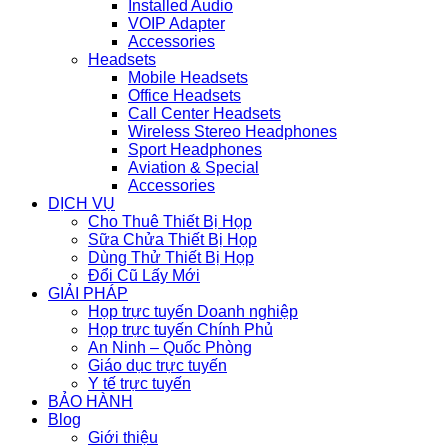
Installed Audio
VOIP Adapter
Accessories
Headsets
Mobile Headsets
Office Headsets
Call Center Headsets
Wireless Stereo Headphones
Sport Headphones
Aviation & Special
Accessories
DỊCH VỤ
Cho Thuê Thiết Bị Họp
Sữa Chửa Thiết Bị Họp
Dùng Thử Thiết Bị Họp
Đổi Cũ Lấy Mới
GIẢI PHÁP
Họp trực tuyến Doanh nghiệp
Họp trực tuyến Chính Phủ
An Ninh – Quốc Phòng
Giáo dục trực tuyến
Y tế trực tuyến
BẢO HÀNH
Blog
Giới thiệu