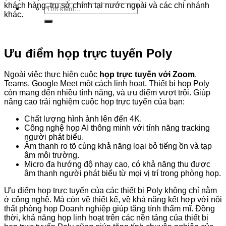
khách hàng, trụ sở chính tại nước ngoài và các chi nhánh
Tìm
khác.
kiếm:
Ưu điểm họp trực tuyến Poly
Ngoài việc thực hiện cuộc
họp trực tuyến với Zoom
,
Teams, Google Meet một cách linh hoạt. Thiết bị họp Poly
còn mang đến nhiều tính năng, và ưu điểm vượt trội. Giúp
nâng cao trải nghiệm cuộc họp trực tuyến của bạn:
Chất lượng hình ảnh lên đến 4K.
Công nghệ họp AI thông minh với tính năng tracking
người phát biểu.
Âm thanh ro tõ cùng khả năng loại bỏ tiếng ồn và tạp
âm môi trường.
Micro đa hướng độ nhạy cao, có khả năng thu được
âm thanh người phát biểu từ mọi vị trí trong phòng họp.
Ưu điểm họp trực tuyến của các thiết bị Poly không chỉ nằm
ở công nghệ. Mà còn về thiết kế, về khả năng kết hợp với nội
thất phòng họp Doanh nghiệp giúp tăng tính thẩm mĩ. Đồng
thời, khả năng họp linh hoạt trên các nền tảng của thiết bị