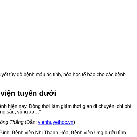
yết tủy đồ bệnh máu ác tính, hóa học tế bào cho các bệnh
 viện tuyến dưới
ệnh hiện nay. Đồng thời làm giảm thời gian di chuyển, chi phí
vùng sâu, vùng xa…”
Công Thắng.
(Dẫn:
vienhuyethoc.vn
)
h Bình; Bệnh viện Nhi Thanh Hóa; Bệnh viện Ung bướu tỉnh