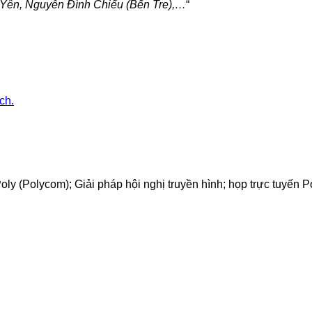
 Yên, Nguyễn Đình Chiểu (Bến Tre),…
“
ch.
 (Polycom); Giải pháp hội nghị truyền hình; họp trực tuyến Pol