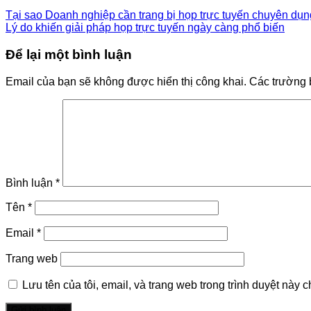
Tại sao Doanh nghiệp cần trang bị họp trực tuyến chuyên dụ
Lý do khiến giải pháp họp trực tuyến ngày càng phổ biến
Để lại một bình luận
Email của bạn sẽ không được hiển thị công khai.
Các trường 
Bình luận
*
Tên
*
Email
*
Trang web
Lưu tên của tôi, email, và trang web trong trình duyệt này ch