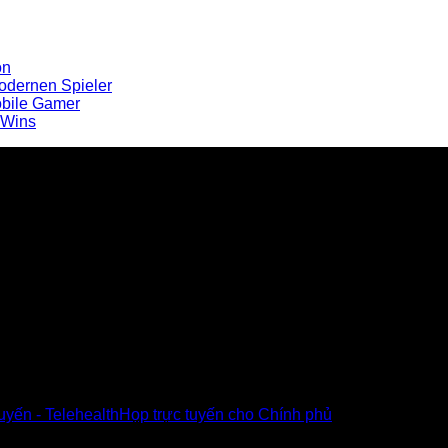
on
odernen Spieler
obile Gamer
t Wins
u Poly tại Việt Nam và Myanmar
tuyến - Telehealth
Họp trực tuyến cho Chính phủ