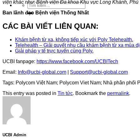
viện khác như: Bệnh viện Đa khoa Khu vực Long Khánh, Phú
Tìm
kiếm:
Ban lãnh đạo Bệnh viện Thống Nhất
CÁC BÀI VIẾT LIÊN QUAN:
Khám bệnh từ xa, không tiếp xúc với Poly Telehealth.
Telehealth – Giải quyết nhu cầu khám bệnh từ xa mùa dị
Giải pháp y tế trực tuyến cùng Poly.
UCBI fanpage:
https://www.facebook.com/UCBITech
Email:
Info@ucbi-global.com
|
Support@ucbi-global.com
Tags: Polycom Việt Nam; Polycom Viet Nam; Nhà phân phối Poly
This entry was posted in
Tin tức
. Bookmark the
permalink
.
UCBI Admin