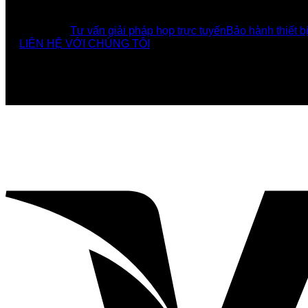
DỊCH VỤ
Tư vấn giải pháp họp trực tuyến
Bảo hành thiết b
LIÊN HỆ VỚI CHÚNG TÔI