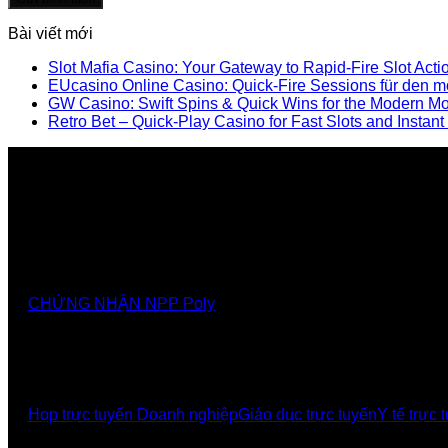
Bài viết mới
Slot Mafia Casino: Your Gateway to Rapid‑Fire Slot Acti
EUcasino Online Casino: Quick‑Fire Sessions für den m
GW Casino: Swift Spins & Quick Wins for the Modern M
Retro Bet – Quick‑Play Casino for Fast Slots and Instan
Nhà cung cấp chính thức các giải pháp, sảnthương hiệ
CHỨNG NHẬN NPP Poly
GIẢI PHÁP
Họp trực tuyến Doanh nghiệp
Giáo dục trực tuyến
Y tế trực 
UCBI Social: