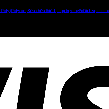
ị Poly (Polycom)
Sửa chữa thiết bị họp trực tuyến
Dịch vụ cho thu