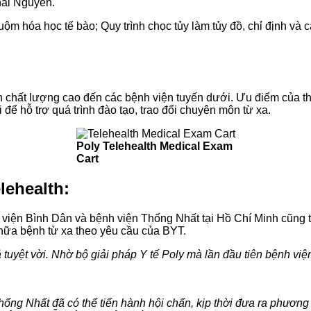
hái Nguyên.
uộm hóa học tế bào; Quy trình chọc tủy làm tủy đồ, chỉ định v
anh chất lượng cao đến các bệnh viện tuyến dưới. Ưu điểm của thi
 để hỗ trợ quá trình đào tạo, trao đổi chuyên môn từ xa.
Poly Telehealth Medical Exam
Cart
lehealth:
iện Bình Dân và bệnh viện Thống Nhất tại Hồ Chí Minh cũng từn
chữa bệnh từ xa theo yêu cầu của BYT.
cả tuyệt vời. Nhờ bộ giải pháp Y tế Poly mà lần đầu tiên bệnh vi
Thống Nhất đã có thể tiến hành hội chẩn, kịp thời đưa ra phương