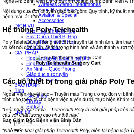
Nghệ An; Bệnh viện Đa khoa tỉnh Quảng Ninh; Bệnh viện A T
Wireless Stereo Headphones
Sport Headphones
Nội dung của đợt chuyển giao bao gồm: Quy trình, kỹ thuật nh
Aviation & Special
bệnh máu ác tính…
Accessories
DỊCH VỤ
Hệ thống Poly Telehealth
Cho Thuê Thiết Bị Họp
Sữa Chửa Thiết Bị Họp
Dùng Thử Thiết Bị Họp
Poly Telehealth di động là thiết bị truyền tải hình ảnh, âm th
Đổi Cũ Lấy Mới
và kết nối đơn giản, chất lượng hình ảnh và âm thanh vượt trội
GIẢI PHÁP
Họp trực tuyến Doanh nghiệp
Poly Telehealth Surgery Cart
Họp trực tuyến Chính Phủ
An Ninh – Quốc Phòng
Giáo dục trực tuyến
Y tế trực tuyến
Các bộ thiết bị trong giải pháp Poly Te
BẢO HÀNH
Blog
Ngoài Viện Huyết học – Truyền máu Trung ương, đơn vị bệnh v
Giới thiệu
trình đào tạo y tế cho bệnh viện tuyến dưới, thực hiện Khám 
Tin tức
Sự kiện
“
Giải pháp Y tế từ xa – Telehealth Poly là một giải pháp trên 
Liên hệ
cầu với chất lượng cao như thế này.
“
Ban Giám Đốc Bệnh viện Bình Dân
Tìm
kiếm:
“
Nhờ triển khai giải pháp Telehealth Poly, hiện tại bệnh viện 