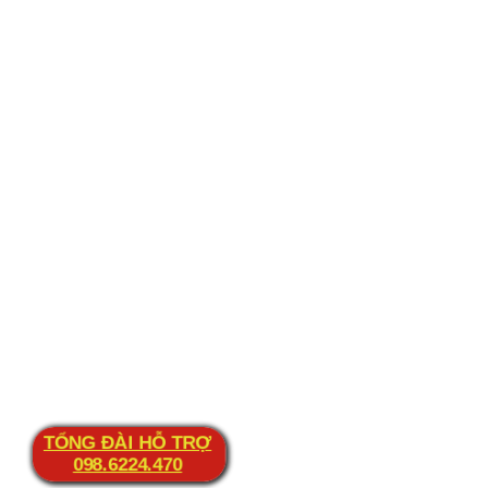
TỔNG ĐÀI HỖ TRỢ
098.6224.470