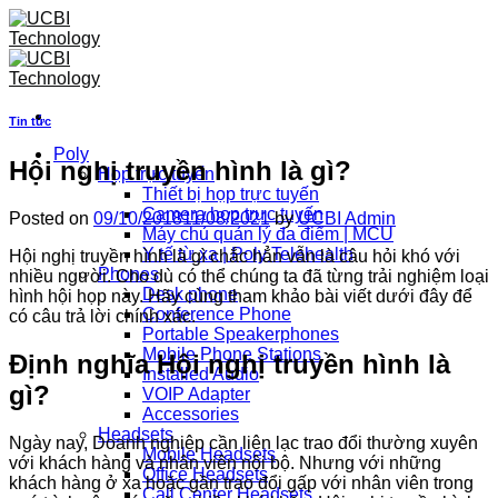
Skip
to
content
Tin tức
Poly
Hội nghị truyền hình là gì?
Họp trực tuyến
Thiết bị họp trực tuyến
Camera họp trực tuyến
Posted on
09/10/2018
11/08/2021
by
UCBI Admin
Máy chủ quản lý đa điểm | MCU
Y tế từ xa | Poly Telehealth
Hội nghị truyền hình là gì chắc hẳn vẫn là câu hỏi khó với
Phones
nhiều người. Cho dù có thể chúng ta đã từng trải nghiệm loại
Desk phone
hình hội họp này. Hãy cùng tham khảo bài viết dưới đây để
Conference Phone
có câu trả lời chính xác.
Portable Speakerphones
Mobile Phone Stations
Định nghĩa Hội nghị truyền hình là
Installed Audio
gì?
VOIP Adapter
Accessories
Headsets
Ngày nay, Doanh nghiệp cần liên lạc trao đổi thường xuyên
Mobile Headsets
với khách hàng và nhân viên nội bộ. Nhưng với những
Office Headsets
khách hàng ở xa hoặc gần trao đổi gấp với nhân viên trong
Call Center Headsets