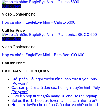
Quick View
Video Conferencing
Họp cá nhân: EagleEye Mini + Calisto 5300
Call for Price
Quick View
Video Conferencing
Họp cá nhân: EagleEye Mini + BackBeat GO 600
Call for Price
CÁC BÀI VIẾT LIÊN QUAN:
Giải pháp Hội nghị truyền hình, họp trực tuyến Poly
(Polycom)
Các sản phẩm chủ đạo của hội nghị truyền hình Poly
(Polycom)
5 lợi ích họp trực tuyến mang lại cho Doanh nghiệp.
Set up thiết bị họp trực tuyến tại nhà cần những gì?
Họp trực tuyến cho ngành Giáo dục và những lợi ích