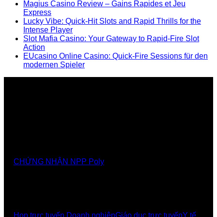
Magius Casino Review – Gains Rapides et Jeu
Express
Lucky Vibe: Quick‑Hit Slots and Rapid Thrills for the
Intense Player
Slot Mafia Casino: Your Gateway to Rapid‑Fire Slot
Action
EUcasino Online Casino: Quick‑Fire Sessions für den
modernen Spieler
Nhà cung cấp chính thức các giải pháp, sảnthương
hiệu Poly tại Việt Nam và Myanmar
CHỨNG NHẬN NPP Poly
GIẢI PHÁP
Họp trực tuyến Doanh nghiệp
Giáo dục trực tuyến
Y tế