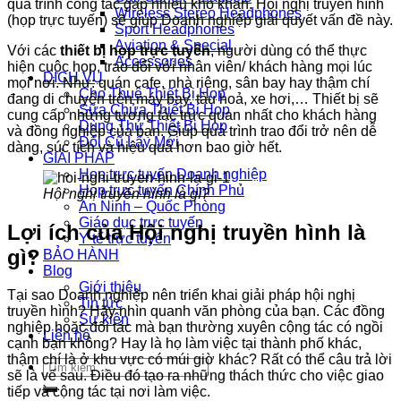
quá trình công tác gặp nhiều khó khăn. Hội nghị truyền hình
Wireless Stereo Headphones
(họp trực tuyến) sẽ giúp Doanh nghiệp giải quyết vấn đề này.
Sport Headphones
Aviation & Special
Với các
thiết bị họp trực tuyến
, người dùng có thể thực
Accessories
hiện cuộc họp, trao đổi với nhân viên/ khách hàng mọi lúc
DỊCH VỤ
mọi nơi. Như: quán cafe, nhà riêng, sân bay hay thậm chí
Cho Thuê Thiết Bị Họp
đang di chuyển trên máy bay, tàu hoả, xe hơi,… Thiết bị sẽ
Sữa Chửa Thiết Bị Họp
cung cấp những tương tác trực quan nhất cho khách hàng
Dùng Thử Thiết Bị Họp
và đồng nghiệp của bạn. Giúp quá trình trao đổi trở nên dễ
Đổi Cũ Lấy Mới
dàng, súc tích và hiệu quả hơn bao giờ hết.
GIẢI PHÁP
Họp trực tuyến Doanh nghiệp
Họp trực tuyến Chính Phủ
Hội nghị truyền hình là gì?
An Ninh – Quốc Phòng
Giáo dục trực tuyến
Lợi ích của Hội nghị truyền hình là
Y tế trực tuyến
gì?
BẢO HÀNH
Blog
Giới thiệu
Tại sao Doanh nghiệp nên triển khai giải pháp hội nghị
Tin tức
truyền hình? Hãy nhìn quanh văn phòng của bạn. Các đồng
Sự kiện
nghiệp hoặc đối tác mà bạn thường xuyên cộng tác có ngồi
Liên hệ
cạnh bạn không? Hay là họ làm việc tại thành phố khác,
thậm chí là ở khu vực có múi giờ khác? Rất có thể câu trả lời
Tìm
sẽ là vế sau. Điều đó tạo ra những thách thức cho việc giao
kiếm:
tiếp và cộng tác tại nơi làm việc.