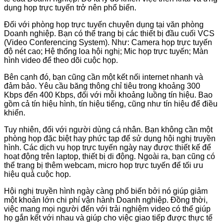
dụng họp trực tuyến trở nên phổ biến.
Đối với phòng họp trực tuyến chuyên dụng tại văn phòng
Doanh nghiệp. Bạn có thể trang bị các thiết bị đầu cuối VCS
(Video Conferencing System). Như: Camera họp trực tuyến
độ nét cao; Hệ thống loa hội nghị; Mic họp trực tuyến; Màn
hình video để theo dõi cuộc họp.
Bên cạnh đó, bạn cũng cần một kết nối internet nhanh và
đảm bảo. Yêu cầu băng thông chỉ tiêu trong khoảng 300
Kbps đến 400 Kbps, đối với mỗi khoảng luồng tín hiệu. Bao
gồm cả tín hiệu hình, tín hiệu tiếng, cũng như tín hiệu để điều
khiển.
Tuy nhiên, đối với người dùng cá nhân. Bạn không cần một
phòng họp đặc biệt hay phức tạp để sử dụng hội nghị truyền
hình. Các dịch vụ họp trực tuyến ngày nay được thiết kế để
hoạt động trên laptop, thiết bị di động. Ngoài ra, bạn cũng có
thể trang bị thêm webcam, micro họp trực tuyến để tối ưu
hiệu quả cuộc họp.
Hội nghị truyền hình ngày càng phổ biến bởi nó giúp giảm
một khoản lớn chi phí vận hành Doanh nghiệp. Đồng thời,
việc mang mọi người đến với trải nghiệm video có thể giúp
họ gắn kết với nhau và giúp cho việc giao tiếp được thực tế