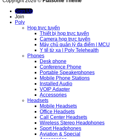
Copyright 2026 ©
Flatsome Theme
Sign Up
Join
Poly
Họp trực tuyến
Thiết bị họp trực tuyến
Camera họp trực tuyến
Máy chủ quản lý đa điểm | MCU
Y tế từ xa | Poly Telehealth
Phones
Desk phone
Conference Phone
Portable Speakerphones
Mobile Phone Stations
Installed Audio
VOIP Adapter
Accessories
Headsets
Mobile Headsets
Office Headsets
Call Center Headsets
Wireless Stereo Headphones
Sport Headphones
Aviation & Special