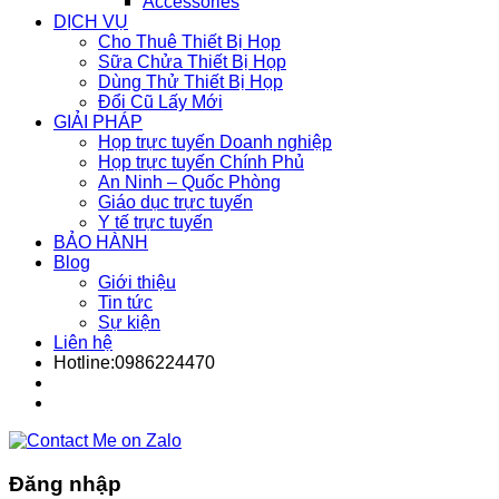
Accessories
DỊCH VỤ
Cho Thuê Thiết Bị Họp
Sữa Chửa Thiết Bị Họp
Dùng Thử Thiết Bị Họp
Đổi Cũ Lấy Mới
GIẢI PHÁP
Họp trực tuyến Doanh nghiệp
Họp trực tuyến Chính Phủ
An Ninh – Quốc Phòng
Giáo dục trực tuyến
Y tế trực tuyến
BẢO HÀNH
Blog
Giới thiệu
Tin tức
Sự kiện
Liên hệ
Hotline:0986224470
Đăng nhập