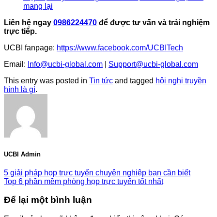
mang lại
Liên hệ ngay
0986224470
để được tư vấn và trải nghiệm
trực tiếp.
UCBI fanpage:
https://www.facebook.com/UCBITech
Email:
Info@ucbi-global.com
|
Support@ucbi-global.com
This entry was posted in
Tin tức
and tagged
hội nghị truyền
hình là gì
.
UCBI Admin
5 giải pháp họp trực tuyến chuyên nghiệp bạn cần biết
Top 6 phần mềm phòng họp trực tuyến tốt nhất
Để lại một bình luận