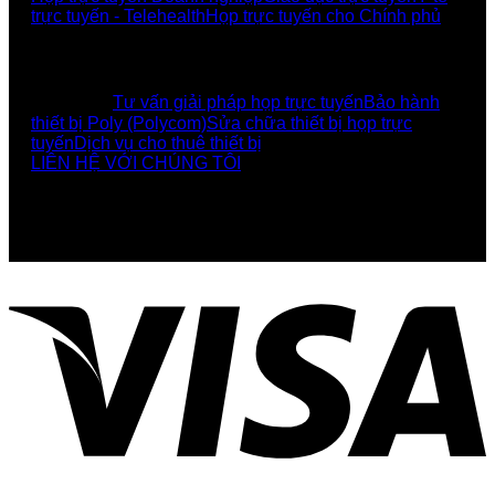
trực tuyến - Telehealth
Họp trực tuyến cho Chính phủ
UCBI Social:
DỊCH VỤ
Tư vấn giải pháp họp trực tuyến
Bảo hành
thiết bị Poly (Polycom)
Sửa chữa thiết bị họp trực
tuyến
Dịch vụ cho thuê thiết bị
LIÊN HỆ VỚI CHÚNG TÔI