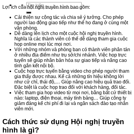
Tìm
Lợi ích của hội nghị truyền hình bao gồm:
kiếm:
Cải thiện sự cộng tác và chia sẻ ý tưởng. Cho phép
người lao động giao tiếp như thể họ đang ở cùng một
văn phòng.
Dễ dàng lên lịch cho một cuộc hội nghị truyền hình.
Nghĩa là các thành viên có thể dễ dàng tham gia cuộc
họp online mọi lúc mọi nơi.
Với những nhóm và phòng ban có thành viên phân tán
ở nhiều địa điểm như trụ sở/chi nhánh. Việc họp trực
tuyến sẽ giúp nhân bản hóa sự giao tiếp và nâng cao
tính gắn kết nội bộ.
Cuộc họp trực tuyến bằng video cho phép người tham
gia thấy được nhau. Kể cả những tín hiệu không lời
như cử chỉ, thái độ,… Giúp nâng cao hiệu quả trao đổi.
Đặc biệt là cuộc họp trao đổi với khách hàng, đối tác.
Việc tham gia họp video từ mọi nơi, bằng bất cứ thiết bị
nào: laptop, điện thoại, máy tính bảng… Giúp công ty
giảm đáng kể chi phí đi lại và ngân sách đào tạo nhân
viên mới.
Cách thức sử dụng Hội nghị truyền
hình là gì?