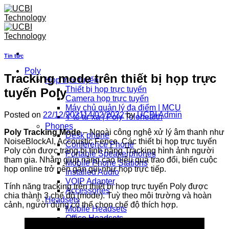
Skip
to
content
Tin tức
Poly
Tracking mode trên thiết bị họp trực
Họp trực tuyến
Thiết bị họp trực tuyến
tuyến Poly
Camera họp trực tuyến
Máy chủ quản lý đa điểm | MCU
Posted on
22/12/2021
14/02/2022
by
UCBI Admin
Y tế từ xa | Poly Telehealth
Phones
Poly Tracking Mode
– Ngoài công nghệ xử lý âm thanh như
Desk phone
NoiseBlockAI, Accoustic Fence. Các thiết bị họp trực tuyến
Conference Phone
Poly còn được trang bị tính năng Tracking hình ảnh người
Portable Speakerphones
tham gia. Nhằm giúp nâng cao hiệu quả trao đổi, biến cuộc
Mobile Phone Stations
họp online trở nên gần gũi như họp trực tiếp.
Installed Audio
VOIP Adapter
Tính năng tracking trên thiết bị họp trực tuyến Poly được
Accessories
chia thành 3 chế độ (mode). Tuỳ theo môi trường và hoàn
Headsets
cảnh, người dùng có thể chọn chế độ thích hợp.
Mobile Headsets
Office Headsets
Call Center Headsets