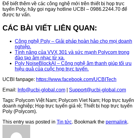
Để biết thêm về các công nghệ mới trên thiết bị họp trực
tuyến Poly, hãy gọi ngay hotline UCBI – 0986.2244.70 để
được tư vấn.
CÁC BÀI VIẾT LIÊN QUAN:
Công nghệ Poly – Giải pháp hoàn hảo cho mọi doanh
nghiệp.
Tính năng của VVX 301 và sức mạnh Polycom trong
đào tạo âm nhạc từ xa.
Poly NoiseBlockAI – Công nghệ âm thanh giúp tối ưu
hiệu quả của cuộc họp trực tuyến.
UCBI fanpage:
https://www.facebook.com/UCBITech
Email:
Info@ucbi-global.com
|
Support@ucbi-global.com
Tags: Polycom Việt Nam; Polycom Viet Nam; Họp trực tuyến
doanh nghiệp; Họp trực tuyến giá rẻ; Thiết bị họp trực tuyến
Poly (Polycom).
This entry was posted in
Tin tức
. Bookmark the
permalink
.