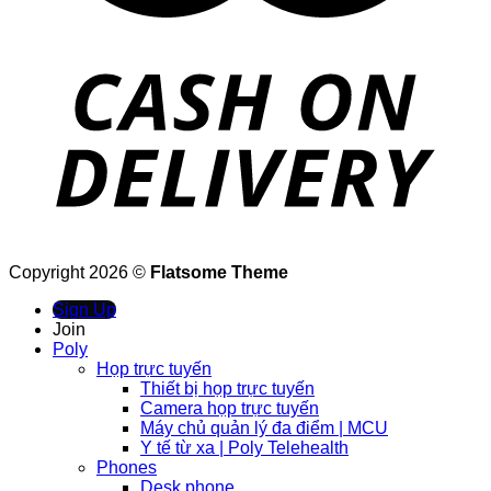
Copyright 2026 ©
Flatsome Theme
Sign Up
Join
Poly
Họp trực tuyến
Thiết bị họp trực tuyến
Camera họp trực tuyến
Máy chủ quản lý đa điểm | MCU
Y tế từ xa | Poly Telehealth
Phones
Desk phone