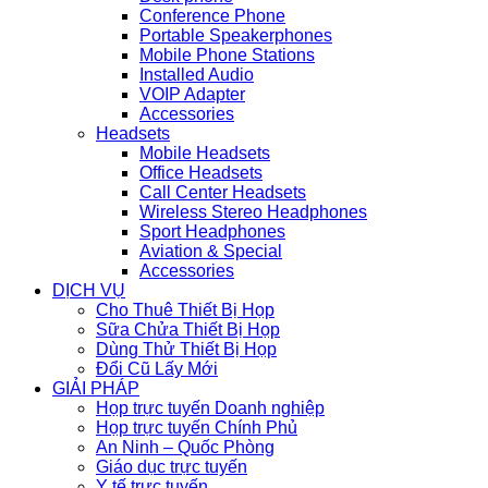
Conference Phone
Portable Speakerphones
Mobile Phone Stations
Installed Audio
VOIP Adapter
Accessories
Headsets
Mobile Headsets
Office Headsets
Call Center Headsets
Wireless Stereo Headphones
Sport Headphones
Aviation & Special
Accessories
DỊCH VỤ
Cho Thuê Thiết Bị Họp
Sữa Chửa Thiết Bị Họp
Dùng Thử Thiết Bị Họp
Đổi Cũ Lấy Mới
GIẢI PHÁP
Họp trực tuyến Doanh nghiệp
Họp trực tuyến Chính Phủ
An Ninh – Quốc Phòng
Giáo dục trực tuyến
Y tế trực tuyến