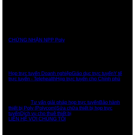
Nhà cung cấp chính thức các giải pháp, sảnthương
hiệu Poly tại Việt Nam và Myanmar
CHỨNG NHẬN NPP Poly
GIẢI PHÁP
Họp trực tuyến Doanh nghiệp
Giáo dục trực tuyến
Y tế
trực tuyến - Telehealth
Họp trực tuyến cho Chính phủ
UCBI Social:
DỊCH VỤ
Tư vấn giải pháp họp trực tuyến
Bảo hành
thiết bị Poly (Polycom)
Sửa chữa thiết bị họp trực
tuyến
Dịch vụ cho thuê thiết bị
LIÊN HỆ VỚI CHÚNG TÔI